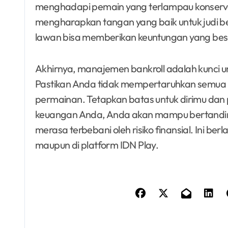
menghadapi pemain yang terlampau konservat
mengharapkan tangan yang baik untuk judi bes
lawan bisa memberikan keuntungan yang bes
Akhirnya, manajemen bankroll adalah kunci u
Pastikan Anda tidak mempertaruhkan semua u
permainan. Tetapkan batas untuk dirimu dan 
keuangan Anda, Anda akan mampu bertanding 
merasa terbebani oleh risiko finansial. Ini be
maupun di platform IDN Play.