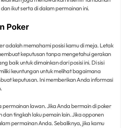
dan ikut serta di dalam permainan ini.
n Poker
ker adalah memahami posisi kamu di meja. Letak
us membuat keputusan tanpa mengetahui gerakan
g baik untuk dimainkan dari posisi ini. Di sisi
memiliki keuntungan untuk melihat bagaimana
buat keputusan. Ini memberikan Anda informasi
.
a permainan lawan. Jika Anda bermain di poker
n dan tingkah laku pemain lain. Jika opponen
dalam permainan Anda. Sebaliknya, jika kamu