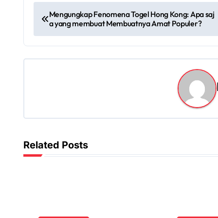
P
Mengungkap Fenomena Togel Hong Kong: Apa saj
a yang membuat Membuatnya Amat Populer?
o
s
t
n
a
v
Related Posts
i
g
a
t