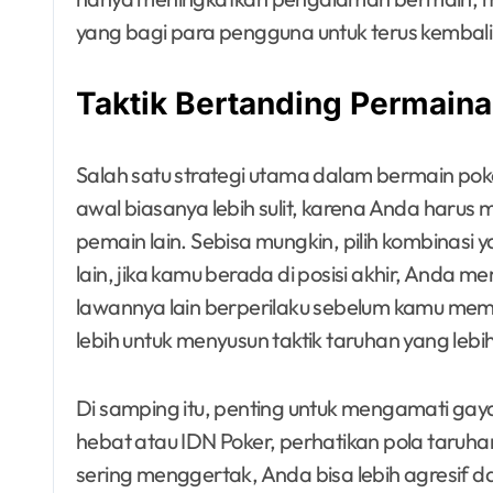
yang bagi para pengguna untuk terus kembali 
Taktik Bertanding Permaina
Salah satu strategi utama dalam bermain po
awal biasanya lebih sulit, karena Anda har
pemain lain. Sebisa mungkin, pilih kombinasi yan
lain, jika kamu berada di posisi akhir, Anda 
lawannya lain berperilaku sebelum kamu mem
lebih untuk menyusun taktik taruhan yang lebih
Di samping itu, penting untuk mengamati gay
hebat atau IDN Poker, perhatikan pola taruha
sering menggertak, Anda bisa lebih agresif 