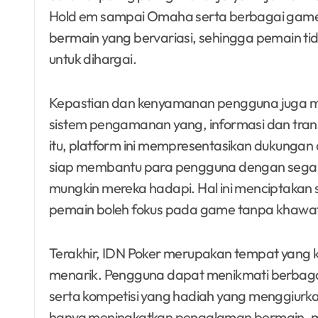
Hold em sampai Omaha serta berbagai game k
bermain yang bervariasi, sehingga pemain tid
untuk dihargai.
Kepastian dan kenyamanan pengguna juga men
sistem pengamanan yang, informasi dan trans
itu, platform ini mempresentasikan dukungan 
siap membantu para pengguna dengan sega
mungkin mereka hadapi. Hal ini menciptaka
pemain boleh fokus pada game tanpa khawat
Terakhir, IDN Poker merupakan tempat yang 
menarik. Pengguna dapat menikmati berbagai
serta kompetisi yang hadiah yang menggiur
hanya meningkatkan pengalaman bermain, m