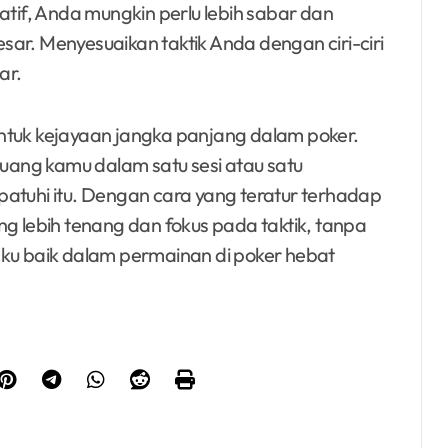
if, Anda mungkin perlu lebih sabar dan
ar. Menyesuaikan taktik Anda dengan ciri-ciri
ar.
ntuk kejayaan jangka panjang dalam poker.
ang kamu dalam satu sesi atau satu
patuhi itu. Dengan cara yang teratur terhadap
lebih tenang dan fokus pada taktik, tanpa
rlaku baik dalam permainan di poker hebat