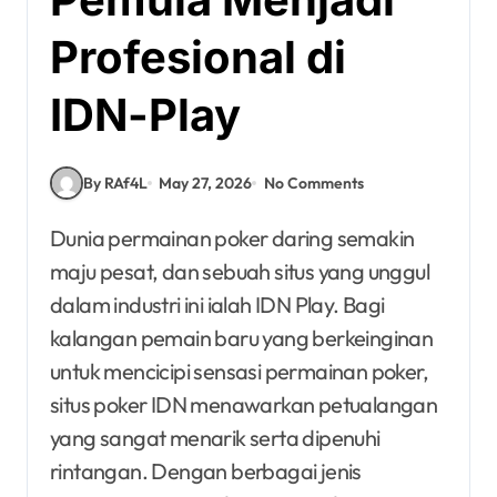
Profesional di
IDN-Play
By RAf4L
May 27, 2026
No Comments
Dunia permainan poker daring semakin
maju pesat, dan sebuah situs yang unggul
dalam industri ini ialah IDN Play. Bagi
kalangan pemain baru yang berkeinginan
untuk mencicipi sensasi permainan poker,
situs poker IDN menawarkan petualangan
yang sangat menarik serta dipenuhi
rintangan. Dengan berbagai jenis