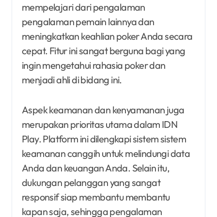
mempelajari dari pengalaman
pengalaman pemain lainnya dan
meningkatkan keahlian poker Anda secara
cepat. Fitur ini sangat berguna bagi yang
ingin mengetahui rahasia poker dan
menjadi ahli di bidang ini.
Aspek keamanan dan kenyamanan juga
merupakan prioritas utama dalam IDN
Play. Platform ini dilengkapi sistem sistem
keamanan canggih untuk melindungi data
Anda dan keuangan Anda. Selain itu,
dukungan pelanggan yang sangat
responsif siap membantu membantu
kapan saja, sehingga pengalaman