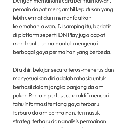
Dengan memahami cara bermain lawan,
pemain dapat mengambil keputusan yang
lebih cermat dan memanfaatkan
kelemahan lawan. Di samping itu, berlatih
di platform seperti IDN Play juga dapat
membantu pemain untuk mengenali
berbagai gaya permainan yang berbeda.
Di akhir, belajar secara terus-menerus dan
menyesuaikan diri adalah rahasia untuk
berhasil dalam jangka panjang dalam
poker. Pemain perlu secara aktif mencari
tahu informasi tentang gaya terbaru
terbaru dalam permainan, termasuk
strategi terbaru dan analisis permainan.