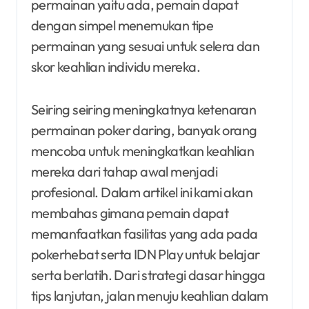
permainan yaitu ada, pemain dapat
dengan simpel menemukan tipe
permainan yang sesuai untuk selera dan
skor keahlian individu mereka.
Seiring seiring meningkatnya ketenaran
permainan poker daring, banyak orang
mencoba untuk meningkatkan keahlian
mereka dari tahap awal menjadi
profesional. Dalam artikel ini kami akan
membahas gimana pemain dapat
memanfaatkan fasilitas yang ada pada
pokerhebat serta IDN Play untuk belajar
serta berlatih. Dari strategi dasar hingga
tips lanjutan, jalan menuju keahlian dalam