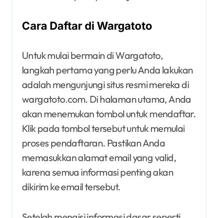
Cara Daftar di Wargatoto
Untuk mulai bermain di Wargatoto,
langkah pertama yang perlu Anda lakukan
adalah mengunjungi situs resmi mereka di
wargatoto.com. Di halaman utama, Anda
akan menemukan tombol untuk mendaftar.
Klik pada tombol tersebut untuk memulai
proses pendaftaran. Pastikan Anda
memasukkan alamat email yang valid,
karena semua informasi penting akan
dikirim ke email tersebut.
Setelah mengisi informasi dasar seperti