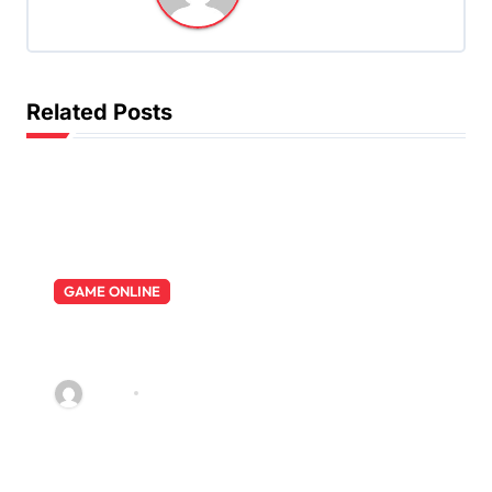
v
i
g
Related Posts
a
t
i
o
n
GAME ONLINE
Ciri Khas Kuda Game Poker
yang harus Kamu Pahami
RAf4L
Jul 30, 2026