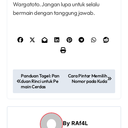
Wargatoto. Jangan lupa untuk selalu
bermain dengan tanggung jawab.
P
Panduan Togel: Pan
Cara Pintar Memilih
duan Rinci untuk Pe
Nomor pada Kuda
o
main Cerdas
s
t
n
a
By
RAf4L