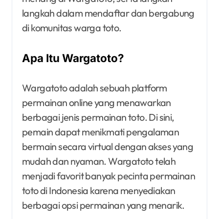
langkah dalam mendaftar dan bergabung
di komunitas warga toto.
Apa Itu Wargatoto?
Wargatoto adalah sebuah platform
permainan online yang menawarkan
berbagai jenis permainan toto. Di sini,
pemain dapat menikmati pengalaman
bermain secara virtual dengan akses yang
mudah dan nyaman. Wargatoto telah
menjadi favorit banyak pecinta permainan
toto di Indonesia karena menyediakan
berbagai opsi permainan yang menarik.