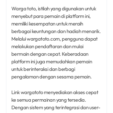
Warga toto, istilah yang digunakan untuk
menyebut para pemain di platform ini,
memiliki kesempatan untuk meraih
berbagai keuntungan dan hadiah menarik.
Melalui wargatoto.com, pengguna dapat
melakukan pendaftaran dan mulai
bermain dengan cepat. Keberadaan
platform ini juga memudahkan pemain
untuk berinteraksi dan berbagi
pengalaman dengan sesama pemain.
Link wargatoto menyediakan akses cepat
ke semua permainan yang tersedia.
Dengan sistem yang terintegrasi dan user-