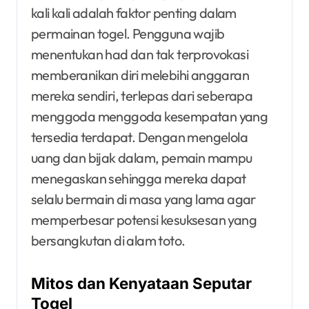
kali kali adalah faktor penting dalam
permainan togel. Pengguna wajib
menentukan had dan tak terprovokasi
memberanikan diri melebihi anggaran
mereka sendiri, terlepas dari seberapa
menggoda menggoda kesempatan yang
tersedia terdapat. Dengan mengelola
uang dan bijak dalam, pemain mampu
menegaskan sehingga mereka dapat
selalu bermain di masa yang lama agar
memperbesar potensi kesuksesan yang
bersangkutan di alam toto.
Mitos dan Kenyataan Seputar
Togel