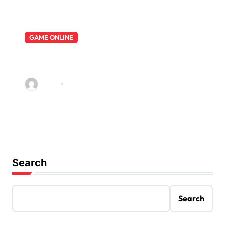
GAME ONLINE
Jeniustoto: Platform Terpercaya
bagi Semua Penggemar
Permainan Togel
RAf4L
Jul 28, 2026
Search
Search