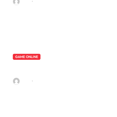
RAf4L
Jul 30, 2026
GAME ONLINE
Jeniustoto: Situs Handal untuk
Penggemar Togel
RAf4L
Jul 29, 2026