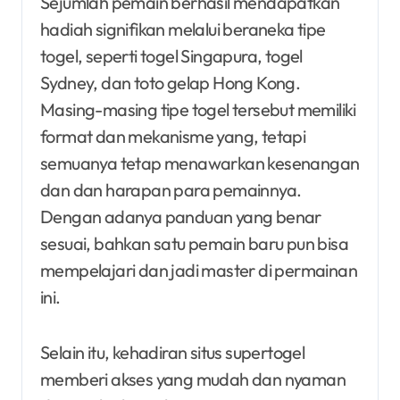
Sejumlah pemain berhasil mendapatkan
hadiah signifikan melalui beraneka tipe
togel, seperti togel Singapura, togel
Sydney, dan toto gelap Hong Kong.
Masing-masing tipe togel tersebut memiliki
format dan mekanisme yang, tetapi
semuanya tetap menawarkan kesenangan
dan dan harapan para pemainnya.
Dengan adanya panduan yang benar
sesuai, bahkan satu pemain baru pun bisa
mempelajari dan jadi master di permainan
ini.
Selain itu, kehadiran situs supertogel
memberi akses yang mudah dan nyaman