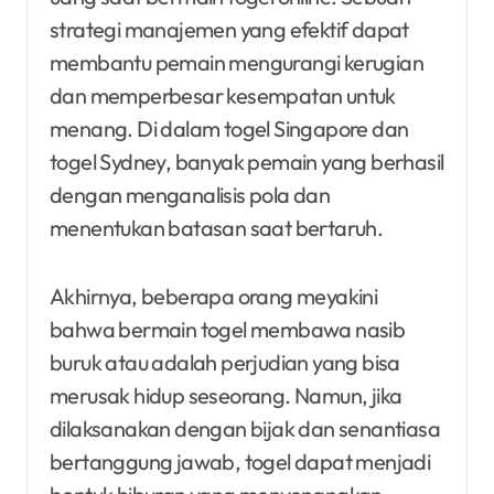
strategi manajemen yang efektif dapat
membantu pemain mengurangi kerugian
dan memperbesar kesempatan untuk
menang. Di dalam togel Singapore dan
togel Sydney, banyak pemain yang berhasil
dengan menganalisis pola dan
menentukan batasan saat bertaruh.
Akhirnya, beberapa orang meyakini
bahwa bermain togel membawa nasib
buruk atau adalah perjudian yang bisa
merusak hidup seseorang. Namun, jika
dilaksanakan dengan bijak dan senantiasa
bertanggung jawab, togel dapat menjadi