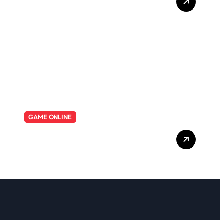
Terpercaya bagi Semua
Penggemar Permainan
Togel
GAME ONLINE
Warga88:
Mengintegrasikan Dua
Dunia Pertaruhan