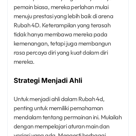
pemain biasa, mereka perlahan mulai
menuju prestasi yang lebih baik di arena
Rubah 4D. Keterampilan yang terasah
tidak hanya membawa mereka pada
kemenangan, tetapi juga membangun
rasa percaya diri yang kuat dalam diri
mereka.
Strategi Menjadi Ahli
Untuk menjadi ahli dalam Rubah 4d,
penting untuk memiliki pemahaman
mendalam tentang permainan ini. Mulailah
dengan mempelajari aturan main dan
variasi yang ada. Mengerti berbagai