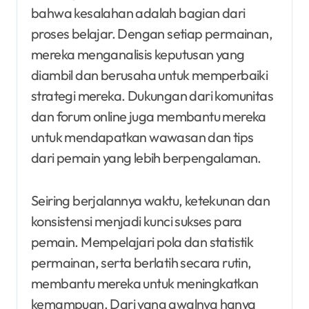
bahwa kesalahan adalah bagian dari
proses belajar. Dengan setiap permainan,
mereka menganalisis keputusan yang
diambil dan berusaha untuk memperbaiki
strategi mereka. Dukungan dari komunitas
dan forum online juga membantu mereka
untuk mendapatkan wawasan dan tips
dari pemain yang lebih berpengalaman.
Seiring berjalannya waktu, ketekunan dan
konsistensi menjadi kunci sukses para
pemain. Mempelajari pola dan statistik
permainan, serta berlatih secara rutin,
membantu mereka untuk meningkatkan
kemampuan. Dari yang awalnya hanya