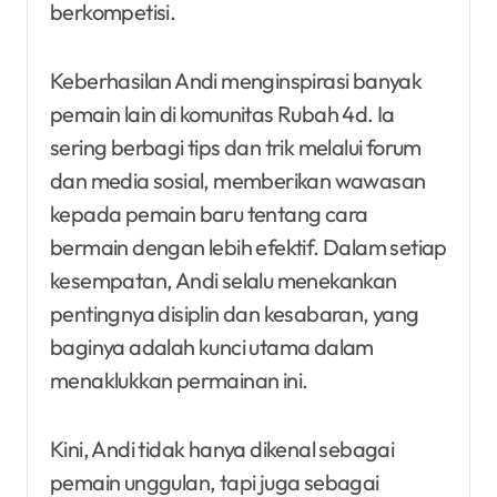
berkompetisi.
Keberhasilan Andi menginspirasi banyak
pemain lain di komunitas Rubah 4d. Ia
sering berbagi tips dan trik melalui forum
dan media sosial, memberikan wawasan
kepada pemain baru tentang cara
bermain dengan lebih efektif. Dalam setiap
kesempatan, Andi selalu menekankan
pentingnya disiplin dan kesabaran, yang
baginya adalah kunci utama dalam
menaklukkan permainan ini.
Kini, Andi tidak hanya dikenal sebagai
pemain unggulan, tapi juga sebagai