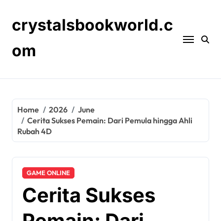
Skip
to
crystalsbookworld.c
content
om
Home
2026
June
Cerita Sukses Pemain: Dari Pemula hingga Ahli
Rubah 4D
GAME ONLINE
Cerita Sukses
Pemain: Dari