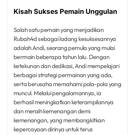
Kisah Sukses Pemain Unggulan
Salah satu pemain yang menjadikan
Rubah4d sebagai ladang kesuksesannya
adalah Andi, seorang pemula yang mulai
bermain beberapa tahun lalu. Dengan
ketekunan dan dedikasi, Andi mempelajari
berbagai strategi permainan yang ada,
serta berusaha memahami pola-pola yang
muncul. Melalui pengalamannya, ia
berhasil meningkatkan keterampilannya
dan meraih kemenangan demi
kemenangan, yang membangkitkan
kepercayaan dirinya untuk terus