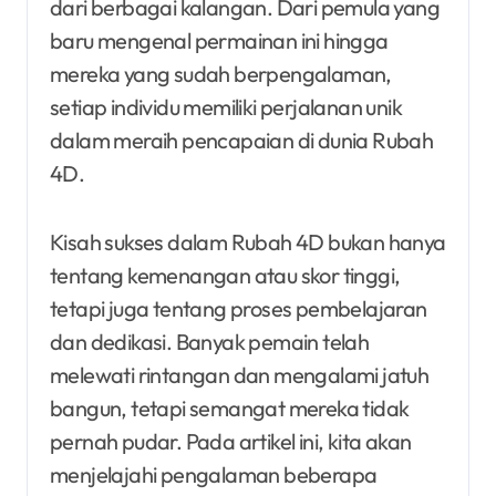
dari berbagai kalangan. Dari pemula yang
baru mengenal permainan ini hingga
mereka yang sudah berpengalaman,
setiap individu memiliki perjalanan unik
dalam meraih pencapaian di dunia Rubah
4D.
Kisah sukses dalam Rubah 4D bukan hanya
tentang kemenangan atau skor tinggi,
tetapi juga tentang proses pembelajaran
dan dedikasi. Banyak pemain telah
melewati rintangan dan mengalami jatuh
bangun, tetapi semangat mereka tidak
pernah pudar. Pada artikel ini, kita akan
menjelajahi pengalaman beberapa