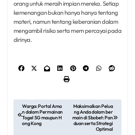
orang untuk meraih impian mereka. Setiap
kemenangan bukan hanya hanya tentang
materi, namun tentang keberanian dalam
mengambil risiko serta mem percayai pada
dirinya.
P
Warga: Portal Ama
Maksimalkan Pelua
n dalam Permainan
ng Anda dalam ber
o
Togel SG maupun H
main di Sbobet: Pan
s
ong Kong
duan serta Strategi
Optimal
t