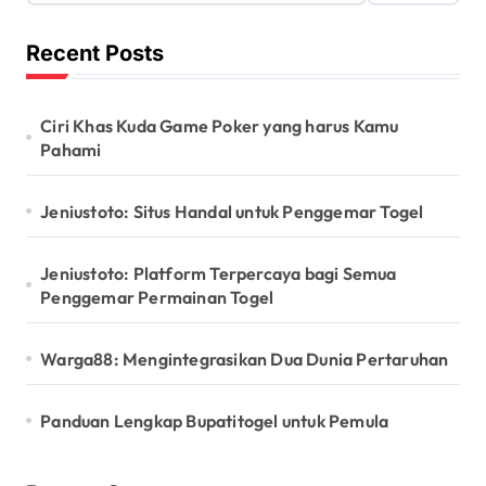
Recent Posts
Ciri Khas Kuda Game Poker yang harus Kamu
Pahami
Jeniustoto: Situs Handal untuk Penggemar Togel
Jeniustoto: Platform Terpercaya bagi Semua
Penggemar Permainan Togel
Warga88: Mengintegrasikan Dua Dunia Pertaruhan
Panduan Lengkap Bupatitogel untuk Pemula