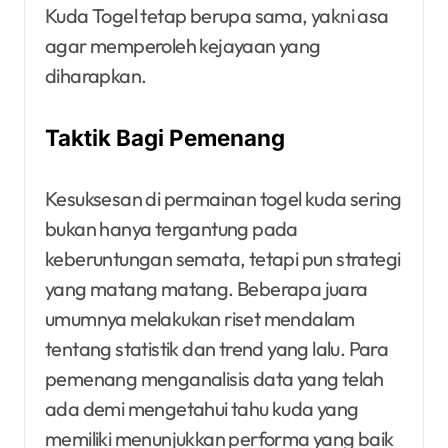
Kuda Togel tetap berupa sama, yakni asa
agar memperoleh kejayaan yang
diharapkan.
Taktik Bagi Pemenang
Kesuksesan di permainan togel kuda sering
bukan hanya tergantung pada
keberuntungan semata, tetapi pun strategi
yang matang matang. Beberapa juara
umumnya melakukan riset mendalam
tentang statistik dan trend yang lalu. Para
pemenang menganalisis data yang telah
ada demi mengetahui tahu kuda yang
memiliki menunjukkan performa yang baik