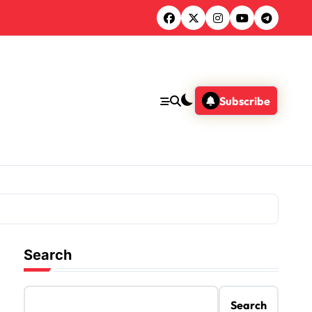
Subscribe
Search
Search