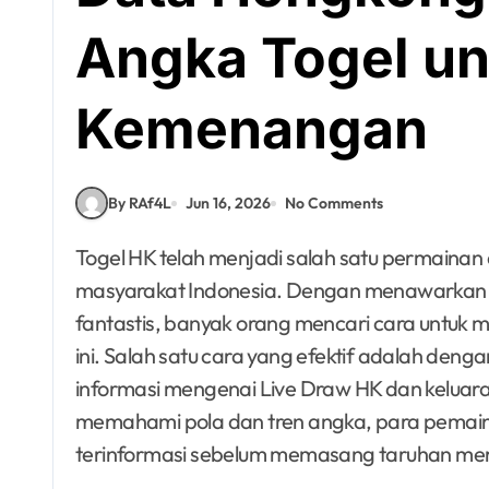
Angka Togel un
Kemenangan
By RAf4L
Jun 16, 2026
No Comments
Togel HK telah menjadi salah satu permainan angka yang sangat populer di kalangan
masyarakat Indonesia. Dengan menawarkan
fantastis, banyak orang mencari cara untuk
ini. Salah satu cara yang efektif adalah de
informasi mengenai Live Draw HK dan kelua
memahami pola dan tren angka, para pemain
terinformasi sebelum memasang taruhan me