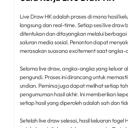
Live Draw HK adalah proses di mana hasil ke
langsung dan real-time. Setiap sesi live draw
ditentukan dan ditayangkan melalui berbagai 
saluran media sosial. Penonton dapat menya
merasakan suasana excitement saat angka-a
Selama live draw, angka-angka yang keluar 
pengundi. Proses ini dirancang untuk memasti
undian. Pemirsa juga dapat melihat setiap ta
pengumuman hasil akhir. Ini memberikan ke
setiap hasil yang diperoleh adalah sah dan tid
Setelah live draw selesai, hasil keluaran tog