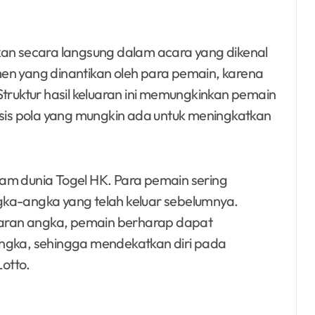
kan secara langsung dalam acara yang dikenal
en yang dinantikan oleh para pemain, karena
Struktur hasil keluaran ini memungkinkan pemain
is pola yang mungkin ada untuk meningkatkan
am dunia Togel HK. Para pemain sering
gka-angka yang telah keluar sebelumnya.
aran angka, pemain berharap dapat
angka, sehingga mendekatkan diri pada
otto.