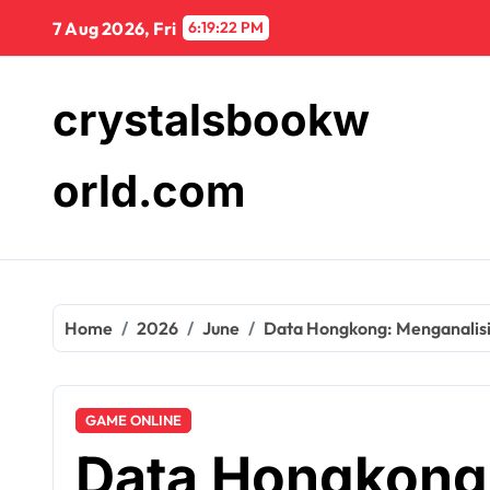
Skip
7 Aug 2026, Fri
6:19:23 PM
to
content
crystalsbookw
orld.com
Home
2026
June
Data Hongkong: Menganalis
GAME ONLINE
Data Hongkong