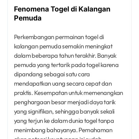
Fenomena Togel di Kalangan
Pemuda
Perkembangan permainan togel di
kalangan pemuda semakin meningkat
dalam beberapa tahun terakhir. Banyak
pemuda yang tertarik pada togel karena
dipandang sebagai satu cara
mendapatkan uang secara cepat dan
praktis. Kesempatan untuk memenangkan
penghargaan besar menjadi daya tarik
yang signifikan, sehingga banyak sekali
yang terjun ke dalam dunia togel tanpa
menimbang bahayanya. Pemahaman