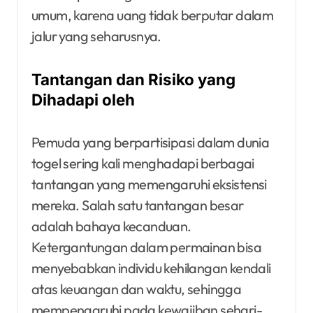
umum, karena uang tidak berputar dalam
jalur yang seharusnya.
Tantangan dan Risiko yang
Dihadapi oleh
Pemuda yang berpartisipasi dalam dunia
togel sering kali menghadapi berbagai
tantangan yang memengaruhi eksistensi
mereka. Salah satu tantangan besar
adalah bahaya kecanduan.
Ketergantungan dalam permainan bisa
menyebabkan individu kehilangan kendali
atas keuangan dan waktu, sehingga
mempengaruhi pada kewajiban sehari-