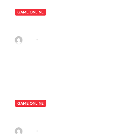
GAME ONLINE
Jeniustoto: Situs Handal untuk
Penggemar Togel
RAf4L
Jul 29, 2026
GAME ONLINE
Jeniustoto: Platform Terpercaya
bagi Semua Penggemar
Permainan Togel
RAf4L
Jul 28, 2026