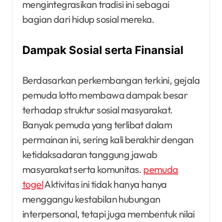
mengintegrasikan tradisi ini sebagai
bagian dari hidup sosial mereka.
Dampak Sosial serta Finansial
Berdasarkan perkembangan terkini, gejala
pemuda lotto membawa dampak besar
terhadap struktur sosial masyarakat.
Banyak pemuda yang terlibat dalam
permainan ini, sering kali berakhir dengan
ketidaksadaran tanggung jawab
masyarakat serta komunitas.
pemuda
togel
Aktivitas ini tidak hanya hanya
menggangu kestabilan hubungan
interpersonal, tetapi juga membentuk nilai