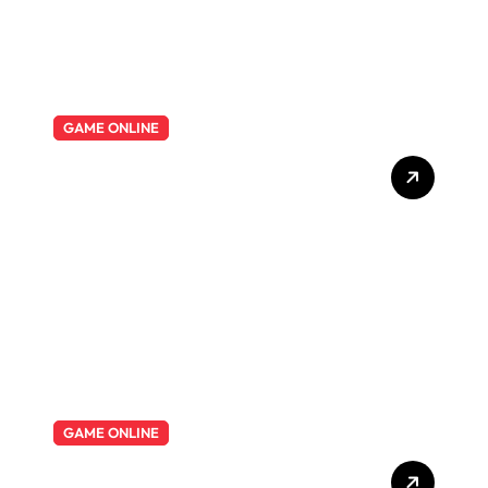
GAME ONLINE
Ciri Khas Kuda Game Poker
yang harus Kamu Pahami
GAME ONLINE
Jeniustoto: Situs Handal