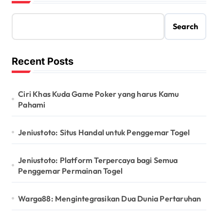
Search
Recent Posts
Ciri Khas Kuda Game Poker yang harus Kamu
Pahami
Jeniustoto: Situs Handal untuk Penggemar Togel
Jeniustoto: Platform Terpercaya bagi Semua
Penggemar Permainan Togel
Warga88: Mengintegrasikan Dua Dunia Pertaruhan