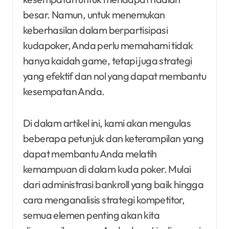
besar. Namun, untuk menemukan
keberhasilan dalam berpartisipasi
kudapoker, Anda perlu memahami tidak
hanya kaidah game, tetapi juga strategi
yang efektif dan nol yang dapat membantu
kesempatan Anda.
Di dalam artikel ini, kami akan mengulas
beberapa petunjuk dan keterampilan yang
dapat membantu Anda melatih
kemampuan di dalam kuda poker. Mulai
dari administrasi bankroll yang baik hingga
cara menganalisis strategi kompetitor,
semua elemen penting akan kita