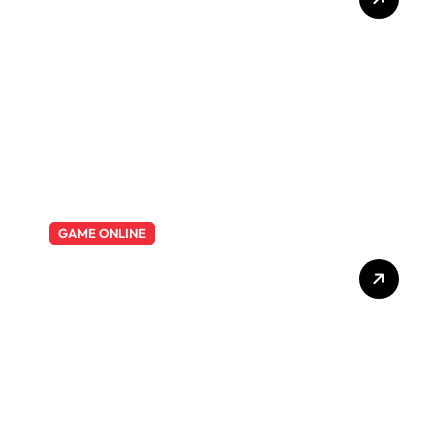
yang harus Kamu Pahami
GAME ONLINE
Jeniustoto: Situs Handal
untuk Penggemar Togel