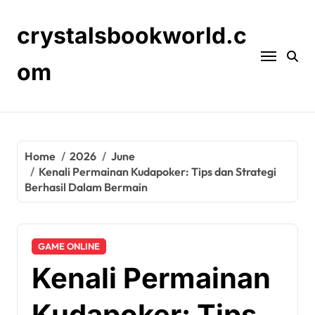
Skip
to
crystalsbookworld.c
content
om
Home
2026
June
Kenali Permainan Kudapoker: Tips dan Strategi
Berhasil Dalam Bermain
GAME ONLINE
Kenali Permainan
Kudapoker: Tips