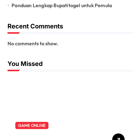
Panduan Lengkap Bupatitogel untuk Pemula
Recent Comments
No comments to show.
You Missed
GAME ONLINE
Ciri Khas Kuda Game Poker