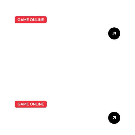
GAME ONLINE
Jeniustoto: Platform
Terpercaya bagi Semua
Penggemar Permainan
Togel
GAME ONLINE
Warga88:
Mengintegrasikan Dua
Dunia Pertaruhan