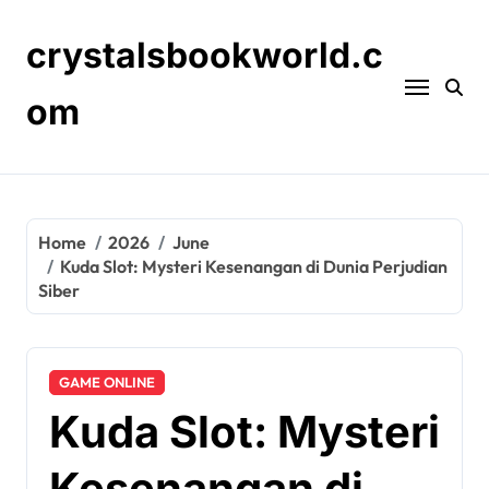
Skip
to
crystalsbookworld.c
content
om
Home
2026
June
Kuda Slot: Mysteri Kesenangan di Dunia Perjudian
Siber
GAME ONLINE
Kuda Slot: Mysteri
Kesenangan di