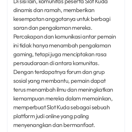
Di sisi lain, komunitas peserta Slot Kuda
dinamis dan ramah, memberikan
kesempatan anggotanya untuk berbagi
saran dan pengalaman mereka.
Percakapan dan komunikasi antar pemain
ini tidak hanya menambah pengalaman
gaming, tetapi juga menciptakan rasa
persaudaraan di antara komunitas.
Dengan terdapatnya forum dan grup
sosial yang membantu, pemain dapat
terus menambah ilmu dan meningkatkan
kemampuan mereka dalam memainkan,
memperbuat Slot Kuda sebagai sebuah
platform judi online yang paling
menyenangkan dan bermanfaat.