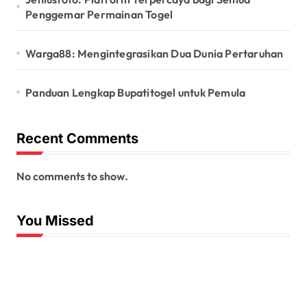
Penggemar Permainan Togel
Warga88: Mengintegrasikan Dua Dunia Pertaruhan
Panduan Lengkap Bupatitogel untuk Pemula
Recent Comments
No comments to show.
You Missed