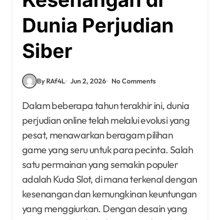
Dunia Perjudian
Siber
By RAf4L
Jun 2, 2026
No Comments
Dalam beberapa tahun terakhir ini, dunia
perjudian online telah melalui evolusi yang
pesat, menawarkan beragam pilihan
game yang seru untuk para pecinta. Salah
satu permainan yang semakin populer
adalah Kuda Slot, di mana terkenal dengan
kesenangan dan kemungkinan keuntungan
yang menggiurkan. Dengan desain yang