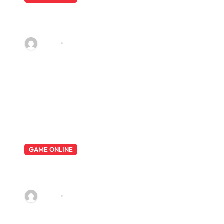
Jeniustoto: Situs Handal untuk
Penggemar Togel
RAf4L
Jul 29, 2026
GAME ONLINE
Jeniustoto: Platform Terpercaya
bagi Semua Penggemar
Permainan Togel
RAf4L
Jul 28, 2026