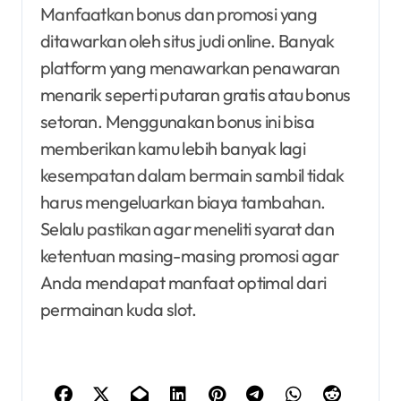
Manfaatkan bonus dan promosi yang
ditawarkan oleh situs judi online. Banyak
platform yang menawarkan penawaran
menarik seperti putaran gratis atau bonus
setoran. Menggunakan bonus ini bisa
memberikan kamu lebih banyak lagi
kesempatan dalam bermain sambil tidak
harus mengeluarkan biaya tambahan.
Selalu pastikan agar meneliti syarat dan
ketentuan masing-masing promosi agar
Anda mendapat manfaat optimal dari
permainan kuda slot.