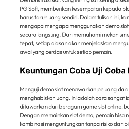
PG Soft, memberikan kesempatan kepada pla
harus taruh uang sendiri. Dalam tulisan ini
mengapa mengapa menggunakan demo slot de
secara langsung. Dari memahami mekanisme
tepat, setiap alasan akan menjelaskan meng
awal yang cerdas untuk setiap pemain.
Keuntungan Coba Uji Coba 
Menguji demo slot menawarkan peluang dal
menghabiskan uang. Ini adalah cara sangat i
ditawarkan dari beragam game slot online, ba
Dengan memainkan slot demo, pemain bisa 
kombinasi menguntungkan tanpa risiko dari b