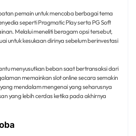
mpatan pemain untuk mencoba berbagai tema
yedia seperti Pragmatic Play serta PG Soft
ainan. Melalui meneliti beragam opsi tersebut,
i untuk kesukaan dirinya sebelum berinvestasi
ntu menyusutkan beban saat bertransaksi dari
galaman memainkan slot online secara semakin
ang mendalam mengenai yang seharusnya
n yang lebih cerdas ketika pada akhirnya
Coba