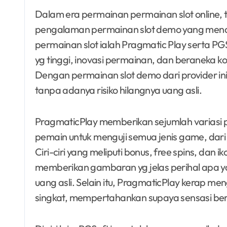
Dalam era permainan permainan slot online,
pengalaman permainan slot demo yang menaw
permainan slot ialah Pragmatic Play serta PGS
yg tinggi, inovasi permainan, dan beraneka 
Dengan permainan slot demo dari provider i
tanpa adanya risiko hilangnya uang asli.
PragmaticPlay memberikan sejumlah variasi
pemain untuk menguji semua jenis game, dari 
Ciri-ciri yang meliputi bonus, free spins, dan 
memberikan gambaran yg jelas perihal apa y
uang asli. Selain itu, PragmaticPlay kerap 
singkat, mempertahankan supaya sensasi be