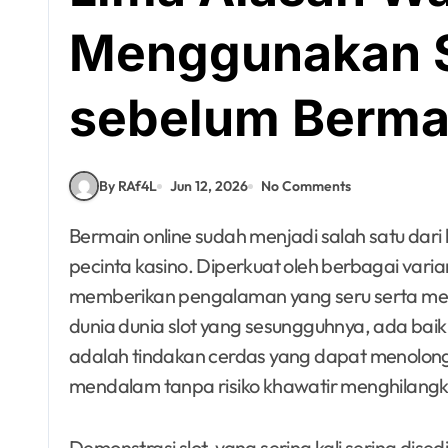
Menggunakan 
sebelum Bermai
By RAf4L
Jun 12, 2026
No Comments
Bermain online sudah menjadi salah satu dari kesenangan yang paling dikenal di kalangan
pecinta kasino. Diperkuat oleh berbagai varia
memberikan pengalaman yang seru serta me
dunia dunia slot yang sesungguhnya, ada baik
adalah tindakan cerdas yang dapat menolo
mendalam tanpa risiko khawatir menghilang
Demonstrasi slot, yang sering kali sering dis