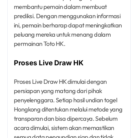
membantu pemain dalam membuat
prediksi. Dengan menggunakan informasi
ini, pemain berharap dapat meningkatkan
peluang mereka untuk menang dalam
permainan Toto HK.
Proses Live Draw HK
Proses Live Draw HK dimulai dengan
persiapan yang matang dari pihak
penyelenggara. Setiap hasil undian togel
Hongkong ditentukan melalui metode yang
transparan dan bisa dipercaya. Sebelum
acara dimulai, sistem akan memastikan
semua data pengundian siap dan tidak