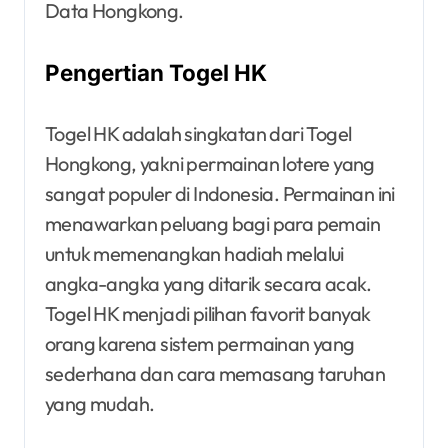
Data Hongkong.
Pengertian Togel HK
Togel HK adalah singkatan dari Togel
Hongkong, yakni permainan lotere yang
sangat populer di Indonesia. Permainan ini
menawarkan peluang bagi para pemain
untuk memenangkan hadiah melalui
angka-angka yang ditarik secara acak.
Togel HK menjadi pilihan favorit banyak
orang karena sistem permainan yang
sederhana dan cara memasang taruhan
yang mudah.