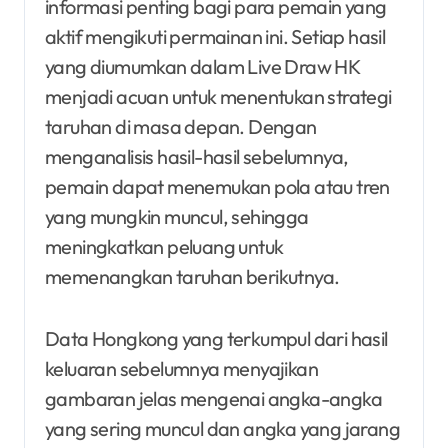
informasi penting bagi para pemain yang
aktif mengikuti permainan ini. Setiap hasil
yang diumumkan dalam Live Draw HK
menjadi acuan untuk menentukan strategi
taruhan di masa depan. Dengan
menganalisis hasil-hasil sebelumnya,
pemain dapat menemukan pola atau tren
yang mungkin muncul, sehingga
meningkatkan peluang untuk
memenangkan taruhan berikutnya.
Data Hongkong yang terkumpul dari hasil
keluaran sebelumnya menyajikan
gambaran jelas mengenai angka-angka
yang sering muncul dan angka yang jarang