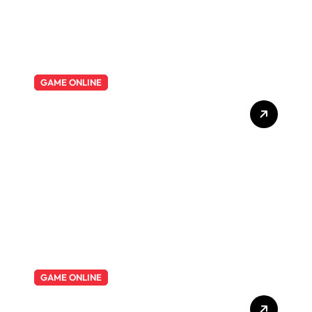
GAME ONLINE
Ciri Khas Kuda Game Poker
yang harus Kamu Pahami
GAME ONLINE
Jeniustoto: Situs Handal