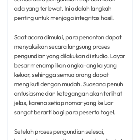
ada yang terlewat. Ini adalah langkah
penting untuk menjaga integritas hasil.
Saat acara dimulai, para penonton dapat
menyaksikan secara langsung proses
pengundian yang dilakukan di studio. Layar
besar menampilkan angka-angka yang
keluar, sehingga semua orang dapat
mengikuti dengan mudah. Suasana penuh
antusiasme dan ketegangan akan terlihat
jelas, karena setiap nomor yang keluar
sangat berarti bagi para peserta togel.
Setelah proses pengundian selesai,