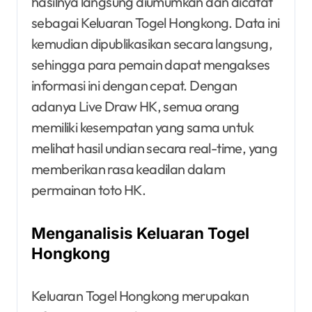
hasilnya langsung diumumkan dan dicatat
sebagai Keluaran Togel Hongkong. Data ini
kemudian dipublikasikan secara langsung,
sehingga para pemain dapat mengakses
informasi ini dengan cepat. Dengan
adanya Live Draw HK, semua orang
memiliki kesempatan yang sama untuk
melihat hasil undian secara real-time, yang
memberikan rasa keadilan dalam
permainan toto HK.
Menganalisis Keluaran Togel
Hongkong
Keluaran Togel Hongkong merupakan