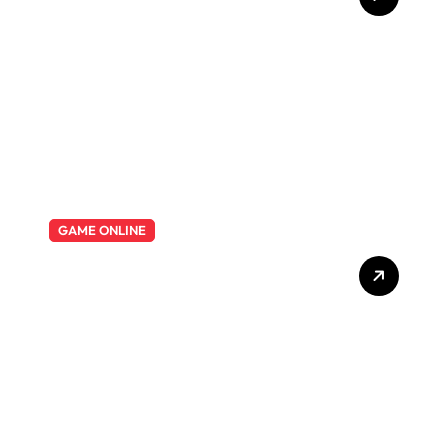
untuk Penggemar Togel
GAME ONLINE
Jeniustoto: Platform
Terpercaya bagi Semua
Penggemar Permainan
Togel