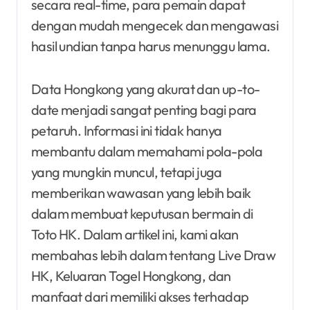
secara real-time, para pemain dapat
dengan mudah mengecek dan mengawasi
hasil undian tanpa harus menunggu lama.
Data Hongkong yang akurat dan up-to-
date menjadi sangat penting bagi para
petaruh. Informasi ini tidak hanya
membantu dalam memahami pola-pola
yang mungkin muncul, tetapi juga
memberikan wawasan yang lebih baik
dalam membuat keputusan bermain di
Toto HK. Dalam artikel ini, kami akan
membahas lebih dalam tentang Live Draw
HK, Keluaran Togel Hongkong, dan
manfaat dari memiliki akses terhadap