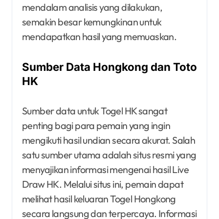
mendalam analisis yang dilakukan,
semakin besar kemungkinan untuk
mendapatkan hasil yang memuaskan.
Sumber Data Hongkong dan Toto
HK
Sumber data untuk Togel HK sangat
penting bagi para pemain yang ingin
mengikuti hasil undian secara akurat. Salah
satu sumber utama adalah situs resmi yang
menyajikan informasi mengenai hasil Live
Draw HK. Melalui situs ini, pemain dapat
melihat hasil keluaran Togel Hongkong
secara langsung dan terpercaya. Informasi