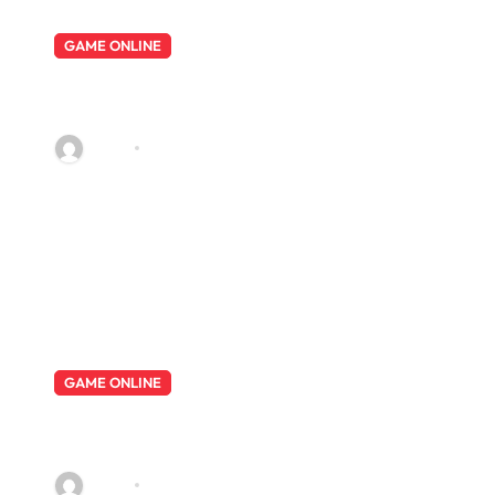
GAME ONLINE
Jeniustoto: Situs Handal untuk
Penggemar Togel
RAf4L
Jul 29, 2026
GAME ONLINE
Jeniustoto: Platform Terpercaya
bagi Semua Penggemar
Permainan Togel
RAf4L
Jul 28, 2026