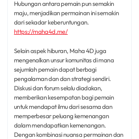
Hubungan antara pemain pun semakin
maju, menjadikan permainan ini semakin
dari sekadar keberuntungan.
https://maha4d.me/
Selain aspek hiburan, Maha 4D juga
mengenalkan unsur komunitas di mana
sejumlah pemain dapat berbagi
pengalaman dan dan strategi sendiri.
Diskusi dan forum selalu diadakan,
memberikan kesempatan bagi pemain
untuk mendapat ilmu dari sesama dan
memperbesar peluang kemenangan
dalam mendapatkan kemenangan.
Dengan kombinasi nuansa permainan dan