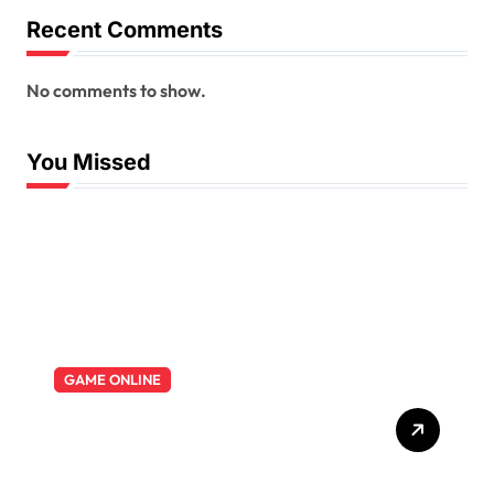
Recent Comments
No comments to show.
You Missed
GAME ONLINE
Ciri Khas Kuda Game Poker
yang harus Kamu Pahami