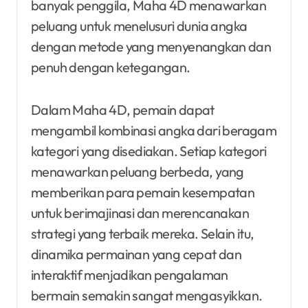
banyak penggila, Maha 4D menawarkan
peluang untuk menelusuri dunia angka
dengan metode yang menyenangkan dan
penuh dengan ketegangan.
Dalam Maha 4D, pemain dapat
mengambil kombinasi angka dari beragam
kategori yang disediakan. Setiap kategori
menawarkan peluang berbeda, yang
memberikan para pemain kesempatan
untuk berimajinasi dan merencanakan
strategi yang terbaik mereka. Selain itu,
dinamika permainan yang cepat dan
interaktif menjadikan pengalaman
bermain semakin sangat mengasyikkan.