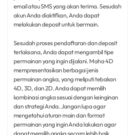
email atau SMS yang akan terima. Sesudah
akun Anda diaktifkan, Anda dapat
melakukan deposit untuk bermain.
Sesudah proses pendaftaran dan deposit
terlaksana, Anda dapat mengambil tipe
permainan yang ingin dijalani. Maha 4D
mempresentasikan berbagai jenis
permainan angka, yang meliputi tebakan
4D, 3D, dan 2D. Anda dapat memilih
kombinasi angka sesuai dengan keinginan
dan strategi Anda. Jangan lupa agar
mengetahui aturan main dan format
permainan yang ingin Anda lakukan agar
dapat memilih angka secara lebih baik.