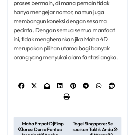
proses bermain, di mana pemain tidak
hanya mengejar nomor, namun juga
membangun koneksi dengan sesama
pecinta. Dengan semua semua manfaat
ini, tidak mengherankan jika Maha 4D
merupakan pilihan utama bagi banyak
orang yang menyukai alam fantasi angka.
P
Maha Empat D|Eksp
Togel Singapore: Se
lorasi Dunia Fantasi
suaikan Taktik Anda
o
Imaginatif Angka
di Warga88