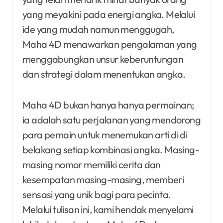
yang meyakini pada energi angka. Melalui
ide yang mudah namun menggugah,
Maha 4D menawarkan pengalaman yang
menggabungkan unsur keberuntungan
dan strategi dalam menentukan angka.
Maha 4D bukan hanya hanya permainan;
ia adalah satu perjalanan yang mendorong
para pemain untuk menemukan arti di di
belakang setiap kombinasi angka. Masing-
masing nomor memiliki cerita dan
kesempatan masing-masing, memberi
sensasi yang unik bagi para pecinta.
Melalui tulisan ini, kami hendak menyelami