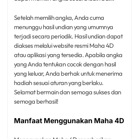
Setelah memilih angka, Anda cuma
menunggu hasil undian yang umumnya
terjadi secara periodik. Hasil undian dapat
diakses melalui website resmi Maha 4D
atau aplikasi yang tersedia. Apabila angka
yang Anda tentukan cocok dengan hasil
yang keluar, Anda berhak untuk menerima
hadiah sesuai aturan yang berlaku.
Selamat bermain dan semoga sukses dan
semoga berhasil!
Manfaat Menggunakan Maha 4D