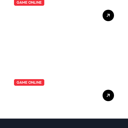
GAME ONLINE
Jeniustoto: Platform
Terpercaya bagi Semua
Penggemar Permainan
Togel
GAME ONLINE
Warga88:
Mengintegrasikan Dua
Dunia Pertaruhan