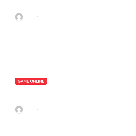
yang harus Kamu Pahami
RAf4L
Jul 30, 2026
GAME ONLINE
Jeniustoto: Situs Handal untuk
Penggemar Togel
RAf4L
Jul 29, 2026