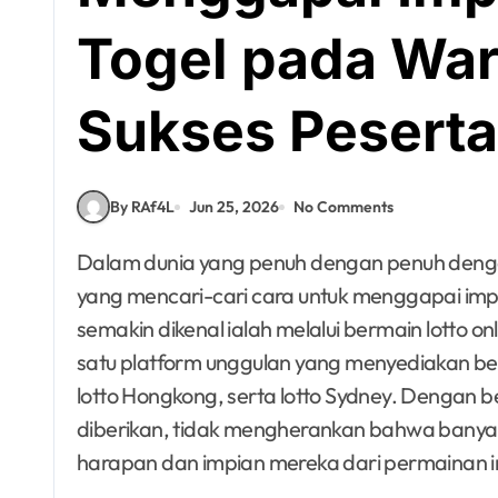
Togel pada War
Sukses Peserta
By RAf4L
Jun 25, 2026
No Comments
Dalam dunia yang penuh dengan penuh dengan peluang dan tantangan, banyak individu
yang mencari-cari cara untuk menggapai imp
semakin dikenal ialah melalui bermain lotto o
satu platform unggulan yang menyediakan berba
lotto Hongkong, serta lotto Sydney. Dengan
diberikan, tidak mengherankan bahwa bany
harapan dan impian mereka dari permainan in