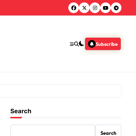
Subscribe
Search
Search