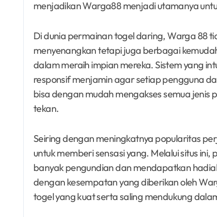
menjadikan Warga88 menjadi utamanya untuk 
Di dunia permainan togel daring, Warga 88 t
menyenangkan tetapi juga berbagai kemud
dalam meraih impian mereka. Sistem yang int
responsif menjamin agar setiap pengguna dap
bisa dengan mudah mengakses semua jenis p
tekan.
Seiring dengan meningkatnya popularitas p
untuk memberi sensasi yang. Melalui situs ini
banyak pengundian dan mendapatkan hadiah
dengan kesempatan yang diberikan oleh War
togel yang kuat serta saling mendukung dal