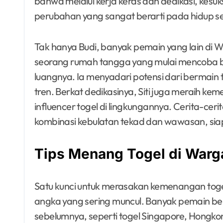
bahwa melalui kerja keras dan dedikasi, kes
perubahan yang sangat berarti pada hidup s
Tak hanya Budi, banyak pemain yang lain di W
seorang rumah tangga yang mulai mencoba be
luangnya. Ia menyadari potensi dari bermain t
tren. Berkat dedikasinya, Siti juga meraih ke
influencer togel di lingkungannya. Cerita-ce
kombinasi kebulatan tekad dan wawasan, siap
Tips Menang Togel di Warg
Satu kunci untuk merasakan kemenangan tog
angka yang sering muncul. Banyak pemain berh
sebelumnya, seperti togel Singapore, Hongkon