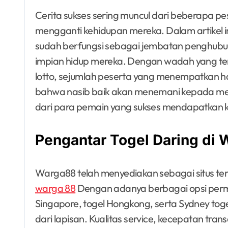
Cerita sukses sering muncul dari beberapa pe
mengganti kehidupan mereka. Dalam artikel i
sudah berfungsi sebagai jembatan penghubu
impian hidup mereka. Dengan wadah yang te
lotto, sejumlah peserta yang menempatkan h
bahwa nasib baik akan menemani kepada mereka
dari para pemain yang sukses mendapatkan k
Pengantar Togel Daring di
Warga88 telah menyediakan sebagai situs terke
warga 88
Dengan adanya berbagai opsi permai
Singapore, togel Hongkong, serta Sydney toge
dari lapisan. Kualitas service, kecepatan tra