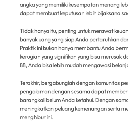
angka yang memiliki kesempatan menang lebih
dapat membuat keputusan lebih bijaksana s
Tidak hanya itu, penting untuk merawat keu
banyak uang yang siap Anda pertaruhkan da
Praktik ini bukan hanya membantu Anda berma
kerugian yang signifikan yang bisa merusak
88, Anda bisa lebih mudah mengawasi belanja
Terakhir, bergabunglah dengan komunitas pem
pengalaman dengan sesama dapat memberik
barangkali belum Anda ketahui. Dengan sam
meningkatkan peluang kemenangan serta m
menghibur ini.