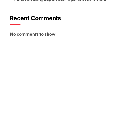
Recent Comments
No comments to show.