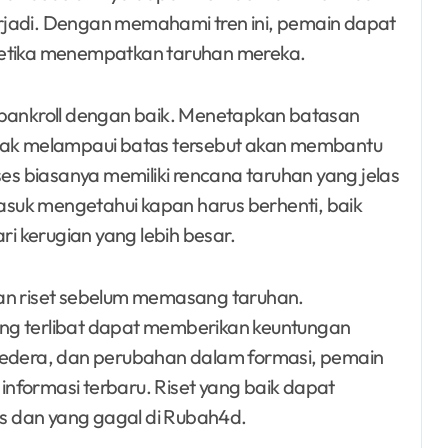
rjadi. Dengan memahami tren ini, pemain dapat
ketika menempatkan taruhan mereka.
 bankroll dengan baik. Menetapkan batasan
idak melampaui batas tersebut akan membantu
ses biasanya memiliki rencana taruhan yang jelas
rmasuk mengetahui kapan harus berhenti, baik
 kerugian yang lebih besar.
kan riset sebelum memasang taruhan.
ng terlibat dapat memberikan keuntungan
 cedera, dan perubahan dalam formasi, pemain
nformasi terbaru. Riset yang baik dapat
s dan yang gagal di Rubah4d.