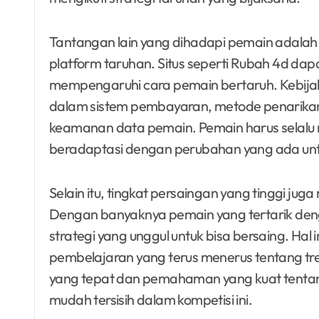
Tantangan lain yang dihadapi pemain adalah
platform taruhan. Situs seperti Rubah 4d d
mempengaruhi cara pemain bertaruh. Kebija
dalam sistem pembayaran, metode penarikan, 
keamanan data pemain. Pemain harus selalu
beradaptasi dengan perubahan yang ada untu
Selain itu, tingkat persaingan yang tinggi j
Dengan banyaknya pemain yang tertarik deng
strategi yang unggul untuk bisa bersaing. Ha
pembelajaran yang terus menerus tentang tr
yang tepat dan pemahaman yang kuat tentan
mudah tersisih dalam kompetisi ini.