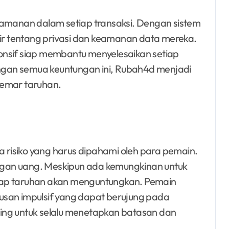
manan dalam setiap transaksi. Dengan sistem
tir tentang privasi dan keamanan data mereka.
onsif siap membantu menyelesaikan setiap
gan semua keuntungan ini, Rubah4d menjadi
gemar taruhan.
risiko yang harus dipahami oleh para pemain.
langan uang. Meskipun ada kemungkinan untuk
iap taruhan akan menguntungkan. Pemain
usan impulsif yang dapat berujung pada
nting untuk selalu menetapkan batasan dan