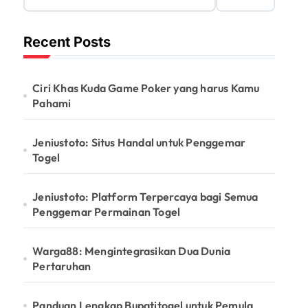
Recent Posts
Ciri Khas Kuda Game Poker yang harus Kamu
Pahami
Jeniustoto: Situs Handal untuk Penggemar
Togel
Jeniustoto: Platform Terpercaya bagi Semua
Penggemar Permainan Togel
Warga88: Mengintegrasikan Dua Dunia
Pertaruhan
Panduan Lengkap Bupatitogel untuk Pemula