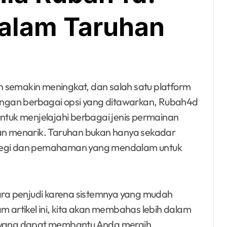
dalam Taruhan
ngan berbagai opsi yang ditawarkan, Rubah4d
tuk menjelajahi berbagai jenis permainan
n menarik. Taruhan bukan hanya sekadar
ategi dan pemahaman yang mendalam untuk
para penjudi karena sistemnya yang mudah
m artikel ini, kita akan membahas lebih dalam
ci yang dapat membantu Anda meraih