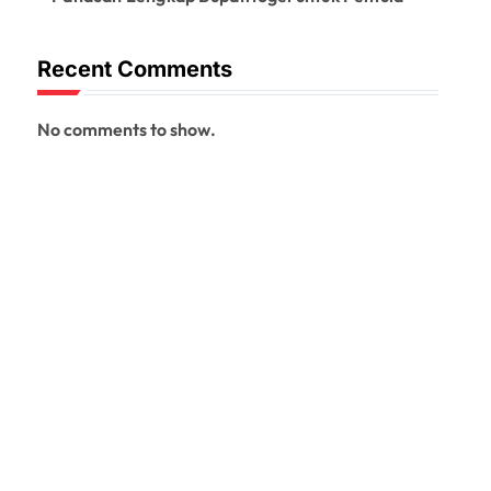
Recent Comments
No comments to show.