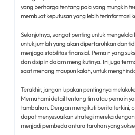
yang berharga tentang pola yang mungkin te
membuat keputusan yang lebih terinformasi 
Selanjutnya, sangat penting untuk mengelola
untuk jumlah yang akan dipertaruhkan dan t
menjaga stabilitas finansial. Pemain yang suk
dan disiplin dalam mengikutinya. Ini juga te
saat menang maupun kalah, untuk menghindari
Terakhir, jangan lupakan pentingnya melaku
Memahami detail tentang tim atau pemain ya
tambahan. Dengan mengikuti berita terkini,
dapat menyesuaikan strategi mereka dengan i
menjadi pembeda antara taruhan yang sukse