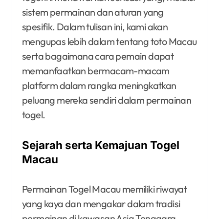
sistem permainan dan aturan yang
spesifik. Dalam tulisan ini, kami akan
mengupas lebih dalam tentang toto Macau
serta bagaimana cara pemain dapat
memanfaatkan bermacam-macam
platform dalam rangka meningkatkan
peluang mereka sendiri dalam permainan
togel.
Sejarah serta Kemajuan Togel
Macau
Permainan Togel Macau memiliki riwayat
yang kaya dan mengakar dalam tradisi
permainan di kawasan Asia Tenggara.