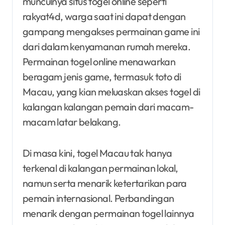
munculnya situs togel online seperti
rakyat4d, warga saat ini dapat dengan
gampang mengakses permainan game ini
dari dalam kenyamanan rumah mereka.
Permainan togel online menawarkan
beragam jenis game, termasuk toto di
Macau, yang kian meluaskan akses togel di
kalangan kalangan pemain dari macam-
macam latar belakang.
Di masa kini, togel Macau tak hanya
terkenal di kalangan permainan lokal,
namun serta menarik ketertarikan para
pemain internasional. Perbandingan
menarik dengan permainan togel lainnya