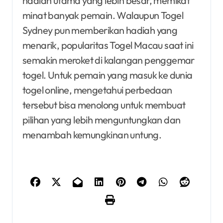
hadiah utama yang lebih besar, memikat
minat banyak pemain. Walaupun Togel
Sydney pun memberikan hadiah yang
menarik, popularitas Togel Macau saat ini
semakin meroket di kalangan penggemar
togel. Untuk pemain yang masuk ke dunia
togel online, mengetahui perbedaan
tersebut bisa menolong untuk membuat
pilihan yang lebih menguntungkan dan
menambah kemungkinan untung.