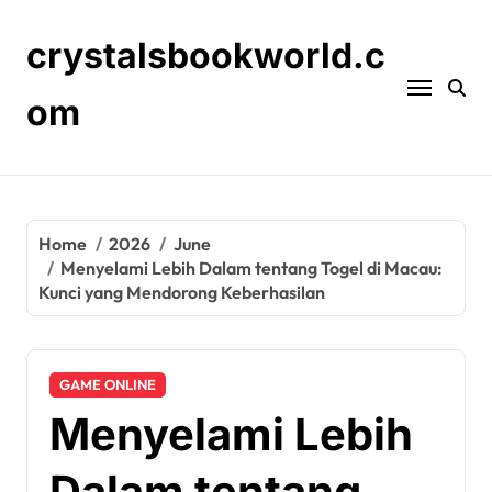
Skip
to
crystalsbookworld.c
content
om
Home
2026
June
Menyelami Lebih Dalam tentang Togel di Macau:
Kunci yang Mendorong Keberhasilan
GAME ONLINE
Menyelami Lebih
Dalam tentang