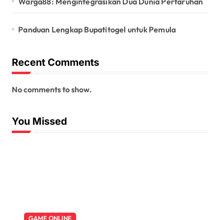
Warga88: Mengintegrasikan Dua Dunia Pertaruhan
Panduan Lengkap Bupatitogel untuk Pemula
Recent Comments
No comments to show.
You Missed
GAME ONLINE