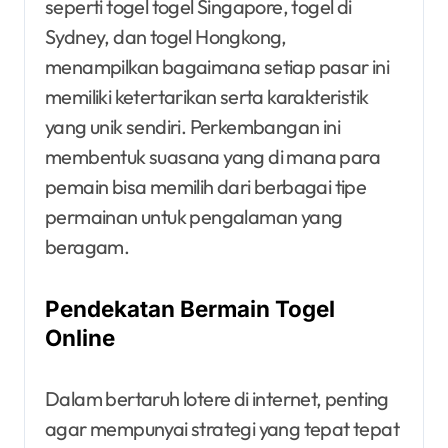
seperti togel togel Singapore, togel di
Sydney, dan togel Hongkong,
menampilkan bagaimana setiap pasar ini
memiliki ketertarikan serta karakteristik
yang unik sendiri. Perkembangan ini
membentuk suasana yang di mana para
pemain bisa memilih dari berbagai tipe
permainan untuk pengalaman yang
beragam.
Pendekatan Bermain Togel
Online
Dalam bertaruh lotere di internet, penting
agar mempunyai strategi yang tepat tepat