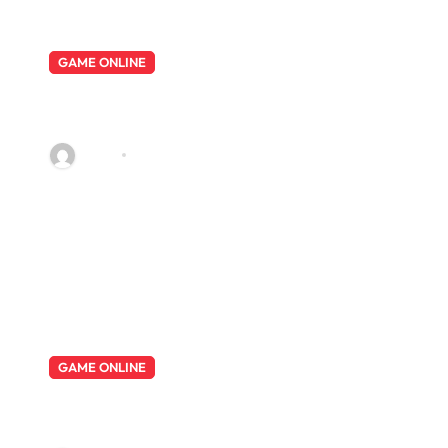
n
GAME ONLINE
Ciri Khas Kuda Game Poker
yang harus Kamu Pahami
RAf4L
Jul 30, 2026
GAME ONLINE
Jeniustoto: Situs Handal untuk
Penggemar Togel