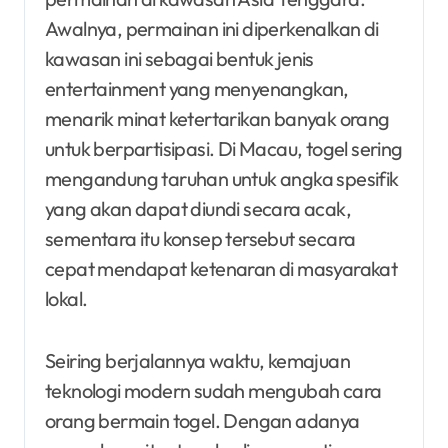
Awalnya, permainan ini diperkenalkan di
kawasan ini sebagai bentuk jenis
entertainment yang menyenangkan,
menarik minat ketertarikan banyak orang
untuk berpartisipasi. Di Macau, togel sering
mengandung taruhan untuk angka spesifik
yang akan dapat diundi secara acak,
sementara itu konsep tersebut secara
cepat mendapat ketenaran di masyarakat
lokal.
Seiring berjalannya waktu, kemajuan
teknologi modern sudah mengubah cara
orang bermain togel. Dengan adanya