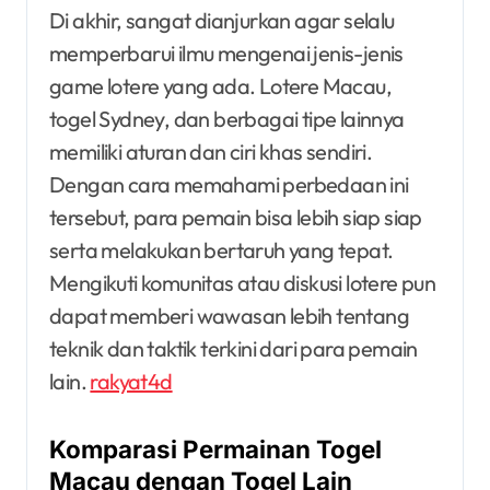
Di akhir, sangat dianjurkan agar selalu
memperbarui ilmu mengenai jenis-jenis
game lotere yang ada. Lotere Macau,
togel Sydney, dan berbagai tipe lainnya
memiliki aturan dan ciri khas sendiri.
Dengan cara memahami perbedaan ini
tersebut, para pemain bisa lebih siap siap
serta melakukan bertaruh yang tepat.
Mengikuti komunitas atau diskusi lotere pun
dapat memberi wawasan lebih tentang
teknik dan taktik terkini dari para pemain
lain.
rakyat4d
Komparasi Permainan Togel
Macau dengan Togel Lain