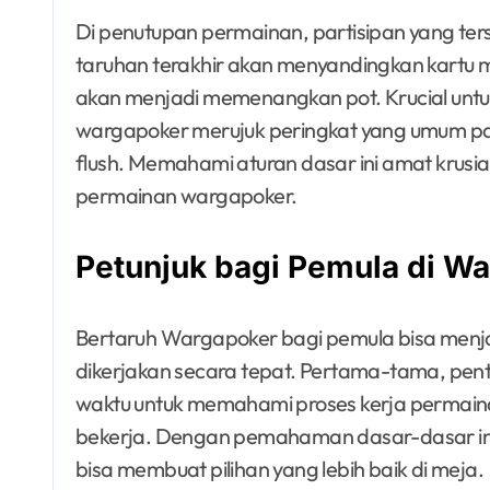
Di penutupan permainan, partisipan yang ter
taruhan terakhir akan menyandingkan kartu 
akan menjadi memenangkan pot. Krucial untu
wargapoker merujuk peringkat yang umum pada
flush. Memahami aturan dasar ini amat krusi
permainan wargapoker.
Petunjuk bagi Pemula di W
Bertaruh Wargapoker bagi pemula bisa menj
dikerjakan secara tepat. Pertama-tama, pe
waktu untuk memahami proses kerja permaina
bekerja. Dengan pemahaman dasar-dasar ini,
bisa membuat pilihan yang lebih baik di meja.