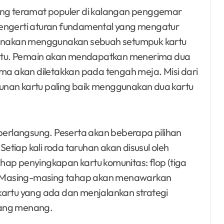
g teramat populer di kalangan penggemar
mengerti aturan fundamental yang mengatur
ksanakan menggunakan sebuah setumpuk kartu
 kartu. Pemain akan mendapatkan menerima dua
ama akan diletakkan pada tengah meja. Misi dari
unan kartu paling baik menggunakan dua kartu
 berlangsung. Peserta akan beberapa pilihan
d. Setiap kali roda taruhan akan disusul oleh
hap penyingkapan kartu komunitas: flop (tiga
rtu). Masing-masing tahap akan menawarkan
kartu yang ada dan menjalankan strategi
uang menang.