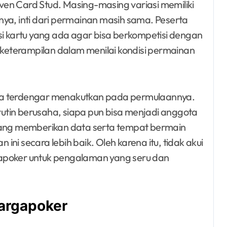
en Card Stud. Masing-masing variasi memiliki
nya, inti dari permainan masih sama. Peserta
 kartu yang ada agar bisa berkompetisi dengan
n keterampilan dalam menilai kondisi permainan
sa terdengar menakutkan pada permulaannya.
utin berusaha, siapa pun bisa menjadi anggota
 yang memberikan data serta tempat bermain
ni secara lebih baik. Oleh karena itu, tidak akui
apoker untuk pengalaman yang seru dan
argapoker