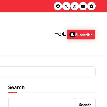
Subscribe
Search
Search