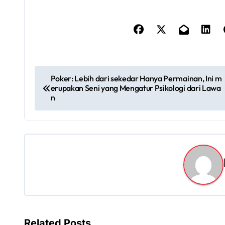
P
Poker: Lebih dari sekedar Hanya Permainan, Ini m
erupakan Seni yang Mengatur Psikologi dari Lawa
o
n
s
t
n
a
v
i
Related Posts