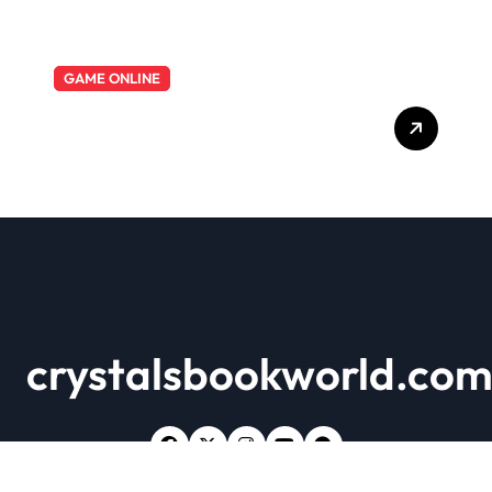
GAME ONLINE
Warga88:
Mengintegrasikan Dua
Dunia Pertaruhan
crystalsbookworld.co