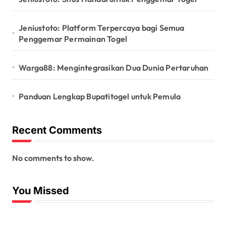
Jeniustoto: Platform Terpercaya bagi Semua
Penggemar Permainan Togel
Warga88: Mengintegrasikan Dua Dunia Pertaruhan
Panduan Lengkap Bupatitogel untuk Pemula
Recent Comments
No comments to show.
You Missed