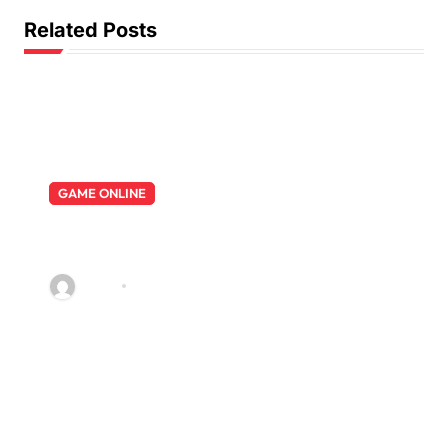
g
Related Posts
a
t
i
o
n
GAME ONLINE
Ciri Khas Kuda Game Poker
yang harus Kamu Pahami
RAf4L
Jul 30, 2026