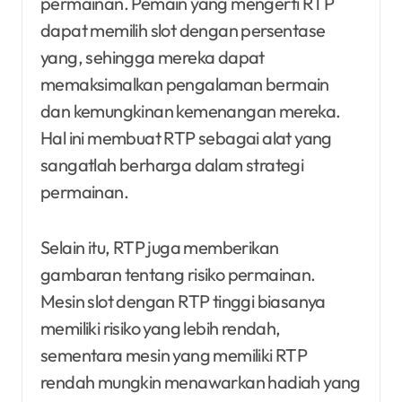
permainan. Pemain yang mengerti RTP
dapat memilih slot dengan persentase
yang, sehingga mereka dapat
memaksimalkan pengalaman bermain
dan kemungkinan kemenangan mereka.
Hal ini membuat RTP sebagai alat yang
sangatlah berharga dalam strategi
permainan.
Selain itu, RTP juga memberikan
gambaran tentang risiko permainan.
Mesin slot dengan RTP tinggi biasanya
memiliki risiko yang lebih rendah,
sementara mesin yang memiliki RTP
rendah mungkin menawarkan hadiah yang