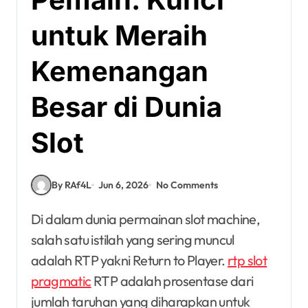
untuk Meraih
Kemenangan
Besar di Dunia
Slot
By RAf4L
Jun 6, 2026
No Comments
Di dalam dunia permainan slot machine,
salah satu istilah yang sering muncul
adalah RTP yakni Return to Player.
rtp slot
pragmatic
RTP adalah prosentase dari
jumlah taruhan yang diharapkan untuk