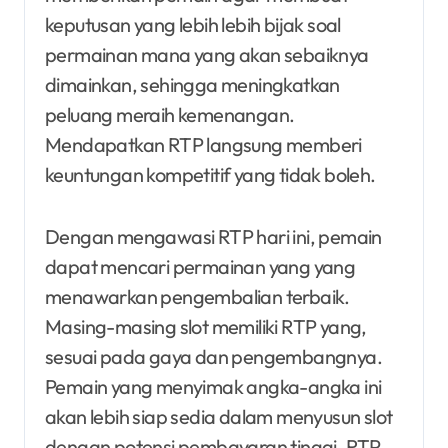
keputusan yang lebih lebih bijak soal
permainan mana yang akan sebaiknya
dimainkan, sehingga meningkatkan
peluang meraih kemenangan.
Mendapatkan RTP langsung memberi
keuntungan kompetitif yang tidak boleh.
Dengan mengawasi RTP hari ini, pemain
dapat mencari permainan yang yang
menawarkan pengembalian terbaik.
Masing-masing slot memiliki RTP yang,
sesuai pada gaya dan pengembangnya.
Pemain yang menyimak angka-angka ini
akan lebih siap sedia dalam menyusun slot
dengan potensi pembayaran tinggi. RTP