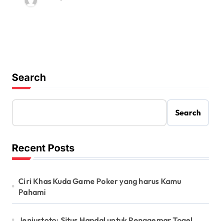
Search
Search
Recent Posts
Ciri Khas Kuda Game Poker yang harus Kamu
Pahami
Jeniustoto: Situs Handal untuk Penggemar Togel