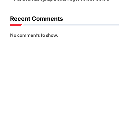
Recent Comments
No comments to show.