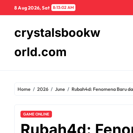
Skip
8 Aug 2026, Sat
8:13:03 AM
to
content
crystalsbookw
orld.com
Home
2026
June
Rubah4d: Fenomena Baru da
GAME ONLINE
Rubah4d: Feno