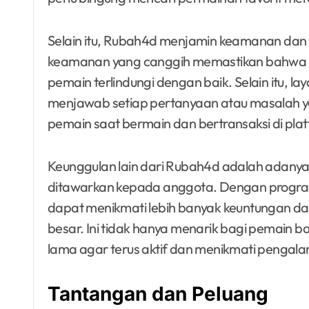
Selain itu, Rubah4d menjamin keamanan da
keamanan yang canggih memastikan bahwa in
pemain terlindungi dengan baik. Selain itu, 
menjawab setiap pertanyaan atau masalah y
pemain saat bermain dan bertransaksi di platf
Keunggulan lain dari Rubah4d adalah adanya
ditawarkan kepada anggota. Dengan program
dapat menikmati lebih banyak keuntungan 
besar. Ini tidak hanya menarik bagi pemain b
lama agar terus aktif dan menikmati pengal
Tantangan dan Peluang