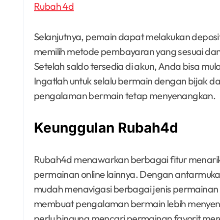
Rubah 4d
Selanjutnya, pemain dapat melakukan deposit
memilih metode pembayaran yang sesuai dan ik
Setelah saldo tersedia di akun, Anda bisa mul
Ingatlah untuk selalu bermain dengan bijak da
pengalaman bermain tetap menyenangkan.
Keunggulan Rubah4d
Rubah4d menawarkan berbagai fitur menari
permainan online lainnya. Dengan antarmu
mudah menavigasi berbagai jenis permainan ya
membuat pengalaman bermain lebih menyenan
perlu bingung mencari permainan favorit mer