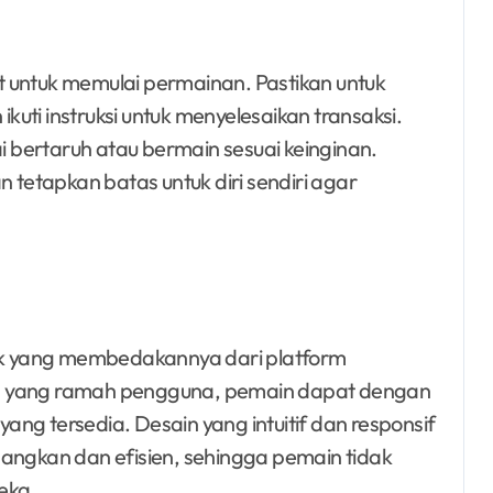
 untuk memulai permainan. Pastikan untuk
uti instruksi untuk menyelesaikan transaksi.
ai bertaruh atau bermain sesuai keinginan.
n tetapkan batas untuk diri sendiri agar
k yang membedakannya dari platform
ka yang ramah pengguna, pemain dapat dengan
ng tersedia. Desain yang intuitif dan responsif
gkan dan efisien, sehingga pemain tidak
eka.