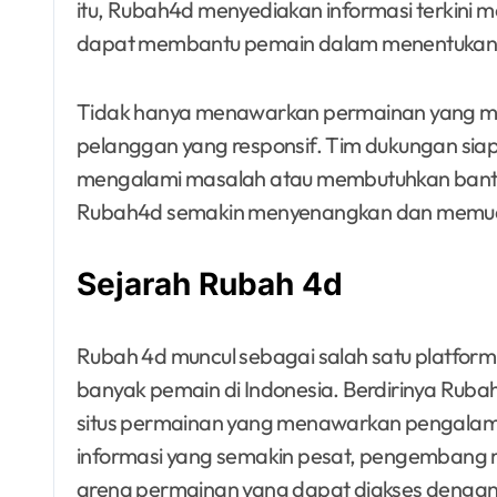
itu, Rubah4d menyediakan informasi terkini m
dapat membantu pemain dalam menentukan p
Tidak hanya menawarkan permainan yang me
pelanggan yang responsif. Tim dukungan si
mengalami masalah atau membutuhkan bantu
Rubah4d semakin menyenangkan dan memua
Sejarah Rubah 4d
Rubah 4d muncul sebagai salah satu platform
banyak pemain di Indonesia. Berdirinya Ruba
situs permainan yang menawarkan pengalama
informasi yang semakin pesat, pengembang 
arena permainan yang dapat diakses dengan 