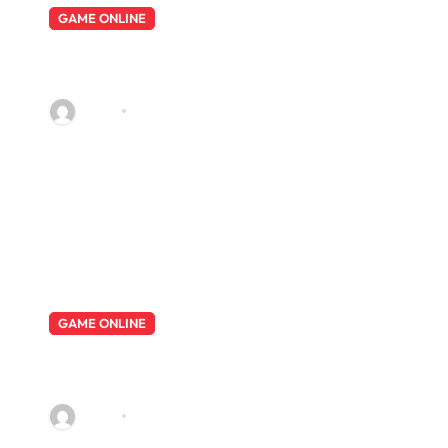
GAME ONLINE
Ciri Khas Kuda Game Poker
yang harus Kamu Pahami
RAf4L
Jul 30, 2026
GAME ONLINE
Jeniustoto: Situs Handal untuk
Penggemar Togel
RAf4L
Jul 29, 2026