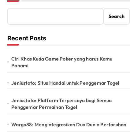
Search
Recent Posts
Ciri Khas Kuda Game Poker yang harus Kamu
Pahami
Jeniustoto: Situs Handal untuk Penggemar Togel
Jeniustoto: Platform Terpercaya bagi Semua
Penggemar Permainan Togel
Warga88: Mengintegrasikan Dua Dunia Pertaruhan