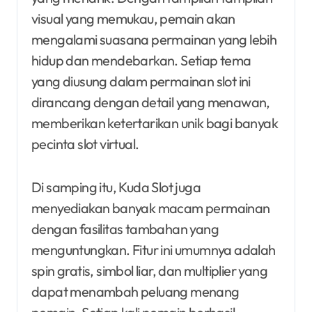
visual yang memukau, pemain akan
mengalami suasana permainan yang lebih
hidup dan mendebarkan. Setiap tema
yang diusung dalam permainan slot ini
dirancang dengan detail yang menawan,
memberikan ketertarikan unik bagi banyak
pecinta slot virtual.
Di samping itu, Kuda Slot juga
menyediakan banyak macam permainan
dengan fasilitas tambahan yang
menguntungkan. Fitur ini umumnya adalah
spin gratis, simbol liar, dan multiplier yang
dapat menambah peluang menang