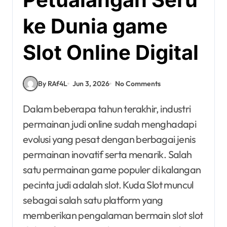
ke Dunia game
Slot Online Digital
By RAf4L
Jun 3, 2026
No Comments
Dalam beberapa tahun terakhir, industri
permainan judi online sudah menghadapi
evolusi yang pesat dengan berbagai jenis
permainan inovatif serta menarik. Salah
satu permainan game populer di kalangan
pecinta judi adalah slot. Kuda Slot muncul
sebagai salah satu platform yang
memberikan pengalaman bermain slot slot