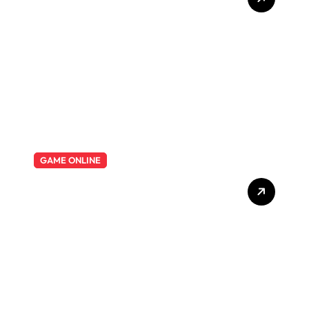
yang harus Kamu Pahami
GAME ONLINE
Jeniustoto: Situs Handal
untuk Penggemar Togel