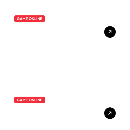
GAME ONLINE
Jeniustoto: Platform
Terpercaya bagi Semua
Penggemar Permainan
Togel
GAME ONLINE
Warga88:
Mengintegrasikan Dua
Dunia Pertaruhan