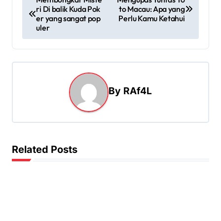
ri Di balik Kuda Pok
to Macau: Apa yang
o
er yang sangat pop
Perlu Kamu Ketahui
s
uler
t
n
a
By
RAf4L
v
i
g
a
Related Posts
t
i
o
n