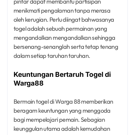
pintar dapat membantu partisipan
menikmati pengalaman tanpa merasa
oleh kerugian. Perlu diingat bahwasanya
togel adalah sebuah permainan yang
mengandalkan mengandalkan sehingga
bersenang-senanglah serta tetap tenang
dalam setiap taruhan taruhan.
Keuntungan Bertaruh Togel di
Warga88
Bermain togel di Warga 88 memberikan
beragam keuntungan yang menggoda
bagi mempelajari pemain. Sebagian
keunggulan utama adalah kemudahan