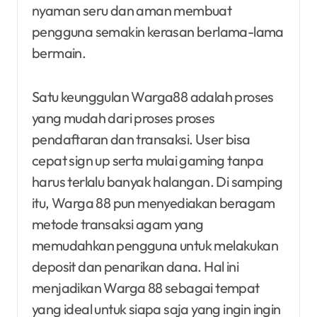
nyaman seru dan aman membuat
pengguna semakin kerasan berlama-lama
bermain.
Satu keunggulan Warga88 adalah proses
yang mudah dari proses proses
pendaftaran dan transaksi. User bisa
cepat sign up serta mulai gaming tanpa
harus terlalu banyak halangan. Di samping
itu, Warga 88 pun menyediakan beragam
metode transaksi agam yang
memudahkan pengguna untuk melakukan
deposit dan penarikan dana. Hal ini
menjadikan Warga 88 sebagai tempat
yang ideal untuk siapa saja yang ingin ingin