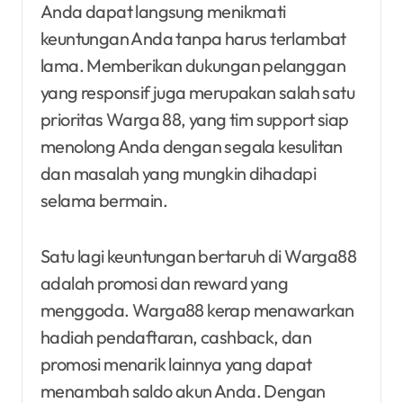
Anda dapat langsung menikmati
keuntungan Anda tanpa harus terlambat
lama. Memberikan dukungan pelanggan
yang responsif juga merupakan salah satu
prioritas Warga 88, yang tim support siap
menolong Anda dengan segala kesulitan
dan masalah yang mungkin dihadapi
selama bermain.
Satu lagi keuntungan bertaruh di Warga88
adalah promosi dan reward yang
menggoda. Warga88 kerap menawarkan
hadiah pendaftaran, cashback, dan
promosi menarik lainnya yang dapat
menambah saldo akun Anda. Dengan