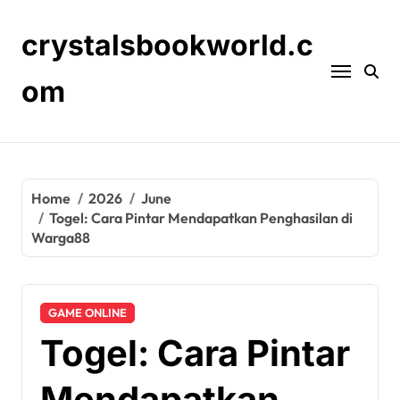
Skip
to
crystalsbookworld.c
content
om
Home
2026
June
Togel: Cara Pintar Mendapatkan Penghasilan di
Warga88
GAME ONLINE
Togel: Cara Pintar
Mendapatkan