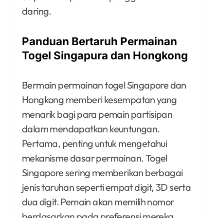
daring.
Panduan Bertaruh Permainan
Togel Singapura dan Hongkong
Bermain permainan togel Singapore dan
Hongkong memberi kesempatan yang
menarik bagi para pemain partisipan
dalam mendapatkan keuntungan.
Pertama, penting untuk mengetahui
mekanisme dasar permainan. Togel
Singapore sering memberikan berbagai
jenis taruhan seperti empat digit, 3D serta
dua digit. Pemain akan memilih nomor
berdasarkan pada preferensi mereka,