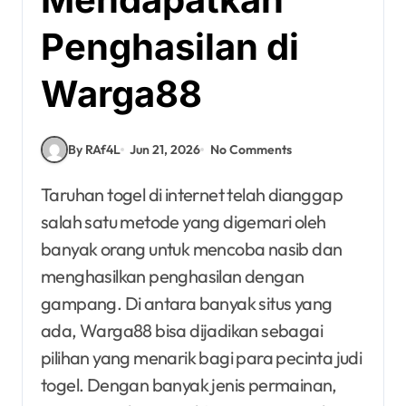
Penghasilan di
Warga88
By RAf4L
Jun 21, 2026
No Comments
Taruhan togel di internet telah dianggap
salah satu metode yang digemari oleh
banyak orang untuk mencoba nasib dan
menghasilkan penghasilan dengan
gampang. Di antara banyak situs yang
ada, Warga88 bisa dijadikan sebagai
pilihan yang menarik bagi para pecinta judi
togel. Dengan banyak jenis permainan,