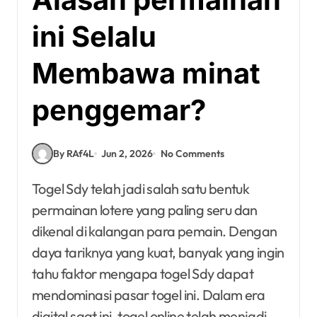
ini Selalu
Membawa minat
penggemar?
By RAf4L
Jun 2, 2026
No Comments
Togel Sdy telah jadi salah satu bentuk
permainan lotere yang paling seru dan
dikenal di kalangan para pemain. Dengan
daya tariknya yang kuat, banyak yang ingin
tahu faktor mengapa togel Sdy dapat
mendominasi pasar togel ini. Dalam era
digital saat ini, togel online telah menjadi