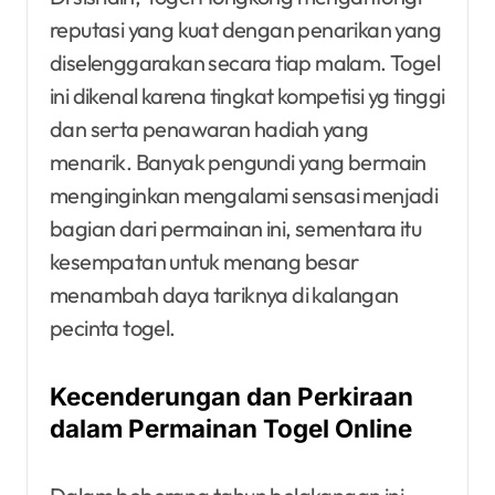
reputasi yang kuat dengan penarikan yang
diselenggarakan secara tiap malam. Togel
ini dikenal karena tingkat kompetisi yg tinggi
dan serta penawaran hadiah yang
menarik. Banyak pengundi yang bermain
menginginkan mengalami sensasi menjadi
bagian dari permainan ini, sementara itu
kesempatan untuk menang besar
menambah daya tariknya di kalangan
pecinta togel.
Kecenderungan dan Perkiraan
dalam Permainan Togel Online