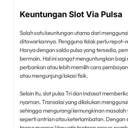
Keuntungan Slot Via Pulsa
Salah satu keuntungan utama dari menggunak
ditawarkannya. Pengguna tidak perlu repot-
Hanya dengan saldo pulsa yang tersedia, pe
bermain. Hal ini sangat menguntungkan bagi 
perbankan atau lebih memilih cara pembayaran
atau mengunjungi lokasi fisik.
Selain itu, slot pulsa Tri dan Indosat memb
nyaman. Transaksi yang dilakukan menggunaka
sehingga mengurangi kemungkinan masalah ya
seperti antrian atau keterlambatan. Dengan 
tanpa merasa khawatir tentang proses pemb