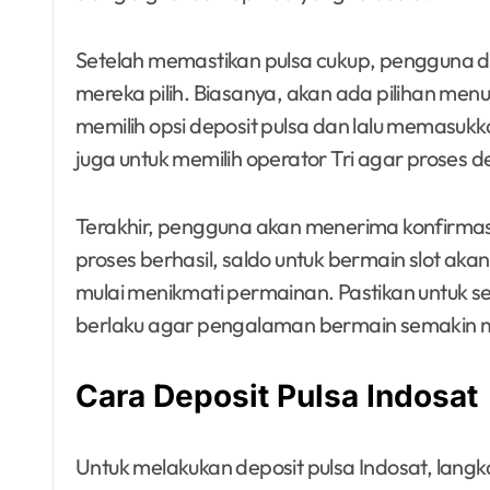
Setelah memastikan pulsa cukup, pengguna da
mereka pilih. Biasanya, akan ada pilihan men
memilih opsi deposit pulsa dan lalu memasukk
juga untuk memilih operator Tri agar proses 
Terakhir, pengguna akan menerima konfirmasi d
proses berhasil, saldo untuk bermain slot a
mulai menikmati permainan. Pastikan untuk s
berlaku agar pengalaman bermain semakin
Cara Deposit Pulsa Indosat
Untuk melakukan deposit pulsa Indosat, lang