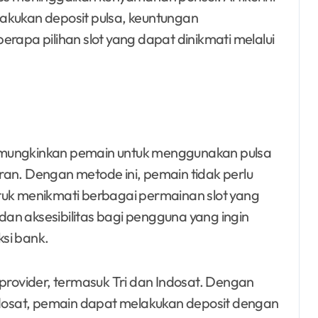
akukan deposit pulsa, keuntungan
rapa pilihan slot yang dapat dinikmati melalui
emungkinkan pemain untuk menggunakan pulsa
ran. Dengan metode ini, pemain tidak perlu
tuk menikmati berbagai permainan slot yang
an aksesibilitas bagi pengguna yang ingin
si bank.
 provider, termasuk Tri dan Indosat. Dengan
Indosat, pemain dapat melakukan deposit dengan