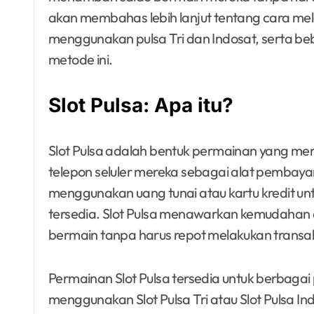
akan membahas lebih lanjut tentang cara mel
menggunakan pulsa Tri dan Indosat, serta bebe
metode ini.
Slot Pulsa: Apa itu?
Slot Pulsa adalah bentuk permainan yang m
telepon seluler mereka sebagai alat pembaya
menggunakan uang tunai atau kartu kredit un
tersedia. Slot Pulsa menawarkan kemudahan d
bermain tanpa harus repot melakukan transak
Permainan Slot Pulsa tersedia untuk berbagai
menggunakan Slot Pulsa Tri atau Slot Pulsa 