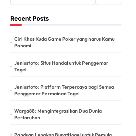
Recent Posts
Ciri Khas Kuda Game Poker yang harus Kamu
Pahami
Jeniustoto: Situs Handal untuk Penggemar
Togel
Jeniustoto: Platform Terpercaya bagi Semua
Penggemar Permainan Togel
Warga88: Mengintegrasikan Dua Dunia
Pertaruhan
Panduan Lengkap Bupatitogel untuk Pemula