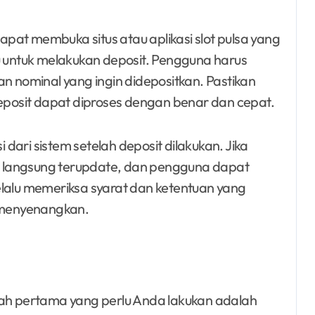
pat membuka situs atau aplikasi slot pulsa yang
u untuk melakukan deposit. Pengguna harus
an nominal yang ingin didepositkan. Pastikan
deposit dapat diproses dengan benar dan cepat.
ari sistem setelah deposit dilakukan. Jika
kan langsung terupdate, dan pengguna dapat
elalu memeriksa syarat dan ketentuan yang
 menyenangkan.
kah pertama yang perlu Anda lakukan adalah