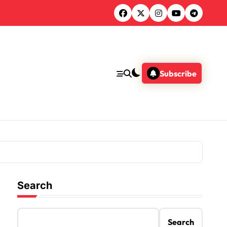
Subscribe
Search
Search