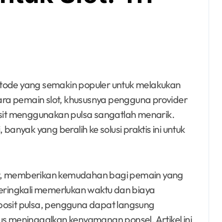
para pemain slot, khususnya pengguna provider
osit menggunakan pulsa sangatlah menarik.
nyak yang beralih ke solusi praktis ini untuk
osat, memberikan kemudahan bagi pemain yang
seringkali memerlukan waktu dan biaya
sit pulsa, pengguna dapat langsung
meninggalkan kenyamanan ponsel. Artikel ini