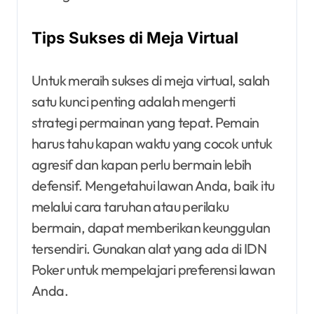
Tips Sukses di Meja Virtual
Untuk meraih sukses di meja virtual, salah
satu kunci penting adalah mengerti
strategi permainan yang tepat. Pemain
harus tahu kapan waktu yang cocok untuk
agresif dan kapan perlu bermain lebih
defensif. Mengetahui lawan Anda, baik itu
melalui cara taruhan atau perilaku
bermain, dapat memberikan keunggulan
tersendiri. Gunakan alat yang ada di IDN
Poker untuk mempelajari preferensi lawan
Anda.