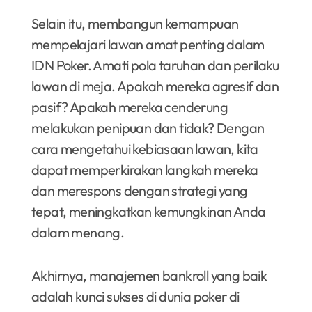
Selain itu, membangun kemampuan
mempelajari lawan amat penting dalam
IDN Poker. Amati pola taruhan dan perilaku
lawan di meja. Apakah mereka agresif dan
pasif? Apakah mereka cenderung
melakukan penipuan dan tidak? Dengan
cara mengetahui kebiasaan lawan, kita
dapat memperkirakan langkah mereka
dan merespons dengan strategi yang
tepat, meningkatkan kemungkinan Anda
dalam menang.
Akhirnya, manajemen bankroll yang baik
adalah kunci sukses di dunia poker di