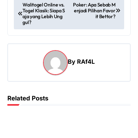
P
Walitogel Online vs.
Poker: Apa Sebab M
Togel Klasik: Siapa S
enjadi Pilihan Favor
o
aja yang Lebih Ung
it Bettor?
s
gul?
t
n
a
By
RAf4L
v
i
g
a
Related Posts
t
i
o
n