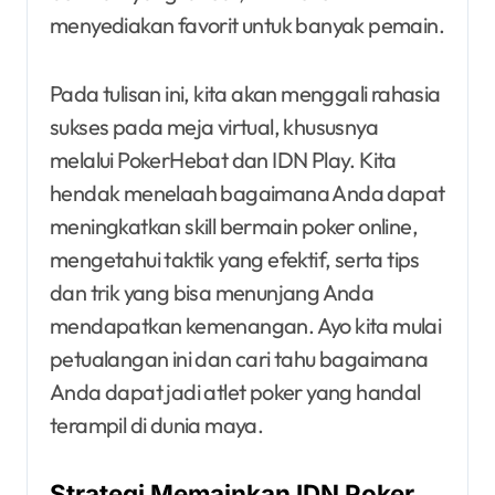
menyediakan favorit untuk banyak pemain.
Pada tulisan ini, kita akan menggali rahasia
sukses pada meja virtual, khususnya
melalui PokerHebat dan IDN Play. Kita
hendak menelaah bagaimana Anda dapat
meningkatkan skill bermain poker online,
mengetahui taktik yang efektif, serta tips
dan trik yang bisa menunjang Anda
mendapatkan kemenangan. Ayo kita mulai
petualangan ini dan cari tahu bagaimana
Anda dapat jadi atlet poker yang handal
terampil di dunia maya.
Strategi Memainkan IDN Poker