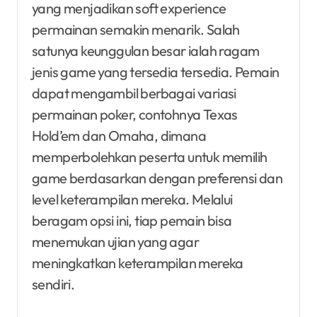
yang menjadikan soft experience
permainan semakin menarik. Salah
satunya keunggulan besar ialah ragam
jenis game yang tersedia tersedia. Pemain
dapat mengambil berbagai variasi
permainan poker, contohnya Texas
Hold’em dan Omaha, dimana
memperbolehkan peserta untuk memilih
game berdasarkan dengan preferensi dan
level keterampilan mereka. Melalui
beragam opsi ini, tiap pemain bisa
menemukan ujian yang agar
meningkatkan keterampilan mereka
sendiri.