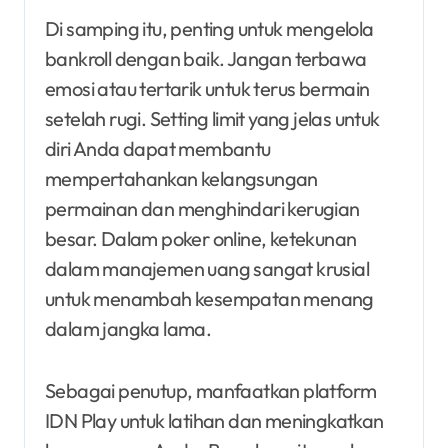
Di samping itu, penting untuk mengelola
bankroll dengan baik. Jangan terbawa
emosi atau tertarik untuk terus bermain
setelah rugi. Setting limit yang jelas untuk
diri Anda dapat membantu
mempertahankan kelangsungan
permainan dan menghindari kerugian
besar. Dalam poker online, ketekunan
dalam manajemen uang sangat krusial
untuk menambah kesempatan menang
dalam jangka lama.
Sebagai penutup, manfaatkan platform
IDN Play untuk latihan dan meningkatkan