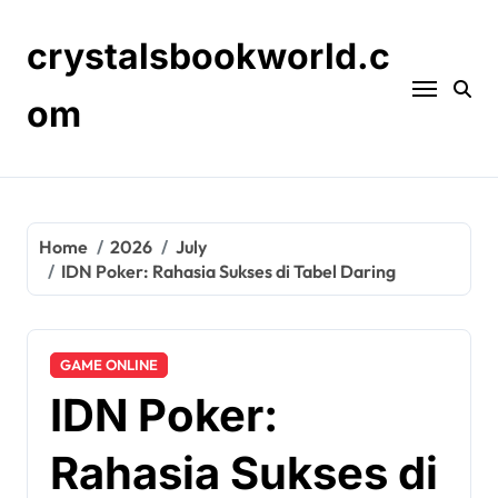
Skip
to
crystalsbookworld.c
content
om
Home
2026
July
IDN Poker: Rahasia Sukses di Tabel Daring
GAME ONLINE
IDN Poker:
Rahasia Sukses di