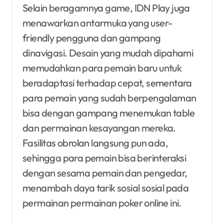
Selain beragamnya game, IDN Play juga
menawarkan antarmuka yang user-
friendly pengguna dan gampang
dinavigasi. Desain yang mudah dipahami
memudahkan para pemain baru untuk
beradaptasi terhadap cepat, sementara
para pemain yang sudah berpengalaman
bisa dengan gampang menemukan table
dan permainan kesayangan mereka.
Fasilitas obrolan langsung pun ada,
sehingga para pemain bisa berinteraksi
dengan sesama pemain dan pengedar,
menambah daya tarik sosial sosial pada
permainan permainan poker online ini.