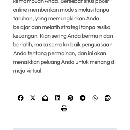
kemampuan Anda. Bersebar situs poker
online memberikan mode simulasi tanpa
taruhan, yang memungkinkan Anda
belajar dan melatih strategi tanpa resiko
keuangan. Kian sering Anda bermain dan
berlatih, maka semakin baik penguasaan
Anda tentang permainan, dan ini akan
menaikkan peluang Anda untuk menang di
meja virtual.