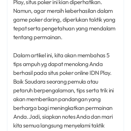
Play, situs poker ini kian diperhatikan.
Namun, agar meraih keberhasilan dalam
game poker daring, diperlukan taktik yang
tepat serta pengetahuan yang mendalam
tentang permainan.
Dalam artikel ini, kita akan membahas 5
tips ampuh yg dapat menolong Anda
berhasil pada situs poker online IDN Play.
Baik Saudara seorang pemula atau
petaruh berpengalaman, tips serta trik ini
akan memberikan pandangan yang
berharga bagi meningkatkan permainan
Anda. Jadi, siapkan notes Anda dan mari
kita semua langsung menyelami taktik