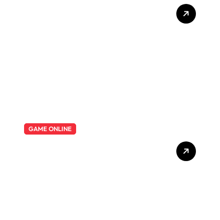
Ciri Khas Kuda Game Poker
yang harus Kamu Pahami
GAME ONLINE
Jeniustoto: Situs Handal
untuk Penggemar Togel