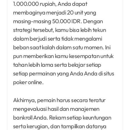
1.000.000 rupiah, Anda dapat
membaginya menjadi 20 unit yang
masing-masing 50.000 IDR. Dengan
strategi tersebut, kamu bisa lebih tekun
dalam berjudi serta tidak mengalami
beban saat kalah dalam satu momen. Ini
pun memberikan kamu kesempatan untuk
tahan lebih lama serta belajar setiap
setiap permainan yang Anda Anda di situs
poker online.
Akhirnya, pemain harus secara teratur
mengevaluasi hasil dan manajemen
bankroll Anda. Rekam setiap keuntungan
serta kerugian, dan tampilkan datanya