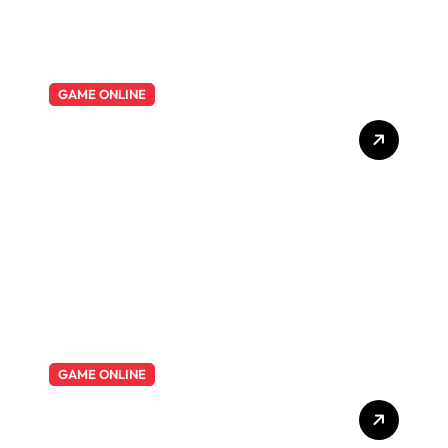
GAME ONLINE
Jeniustoto: Platform
Terpercaya bagi Semua
Penggemar Permainan
Togel
GAME ONLINE
Warga88:
Mengintegrasikan Dua