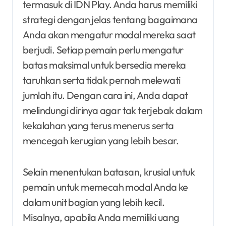
termasuk di IDN Play. Anda harus memiliki
strategi dengan jelas tentang bagaimana
Anda akan mengatur modal mereka saat
berjudi. Setiap pemain perlu mengatur
batas maksimal untuk bersedia mereka
taruhkan serta tidak pernah melewati
jumlah itu. Dengan cara ini, Anda dapat
melindungi dirinya agar tak terjebak dalam
kekalahan yang terus menerus serta
mencegah kerugian yang lebih besar.
Selain menentukan batasan, krusial untuk
pemain untuk memecah modal Anda ke
dalam unit bagian yang lebih kecil.
Misalnya, apabila Anda memiliki uang