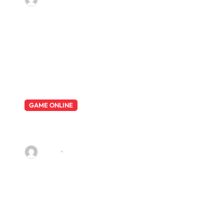
GAME ONLINE
Jeniustoto: Platform Terpercaya
bagi Semua Penggemar
Permainan Togel
RAf4L
Jul 28, 2026