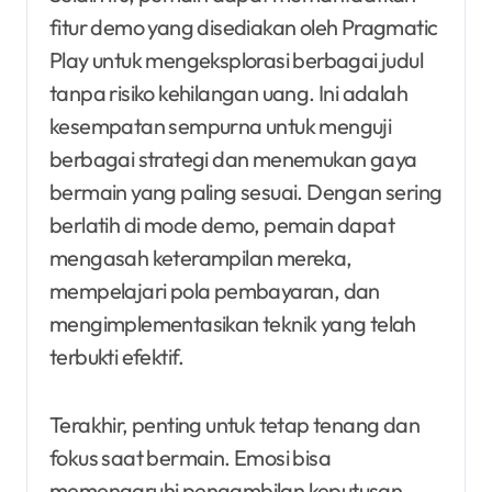
fitur demo yang disediakan oleh Pragmatic
Play untuk mengeksplorasi berbagai judul
tanpa risiko kehilangan uang. Ini adalah
kesempatan sempurna untuk menguji
berbagai strategi dan menemukan gaya
bermain yang paling sesuai. Dengan sering
berlatih di mode demo, pemain dapat
mengasah keterampilan mereka,
mempelajari pola pembayaran, dan
mengimplementasikan teknik yang telah
terbukti efektif.
Terakhir, penting untuk tetap tenang dan
fokus saat bermain. Emosi bisa
memengaruhi pengambilan keputusan,