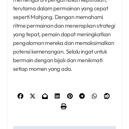
terutama dalam permainan yang cepat
seperti Mahjong. Dengan memahami
ritme permainan dan menerapkan strategi
yang tepat, pemain dapat meningkatkan
pengalaman mereka dan memaksimalkan
potensi kemenangan. Selalu ingat untuk
bermain dengan bijak dan menikmati
setiap momen yang ada.