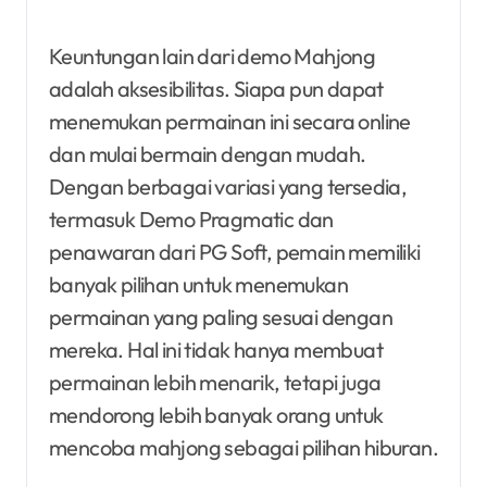
Keuntungan lain dari demo Mahjong
adalah aksesibilitas. Siapa pun dapat
menemukan permainan ini secara online
dan mulai bermain dengan mudah.
Dengan berbagai variasi yang tersedia,
termasuk Demo Pragmatic dan
penawaran dari PG Soft, pemain memiliki
banyak pilihan untuk menemukan
permainan yang paling sesuai dengan
mereka. Hal ini tidak hanya membuat
permainan lebih menarik, tetapi juga
mendorong lebih banyak orang untuk
mencoba mahjong sebagai pilihan hiburan.