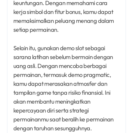
keuntungan. Dengan memahami cara
kerja simbol dan fitur bonus, kamu dapat
memaksimalkan peluang menang dalam
setiap permainan.
Selain itu, gunakan demo slot sebagai
sarana latihan sebelum bermain dengan
uang asli. Dengan mencoba berbagai
permainan, termasuk demo pragmatic,
kamu dapat merasakan atmosfer dan
tampilan game tanpa risiko finansial. Ini
akan membantu meningkatkan
kepercayaan diri serta strategi
permainanmu saat beralih ke permainan
dengan taruhan sesungguhnya.