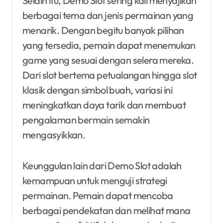
Selain itu, Demo Slot sering kali menyajikan
berbagai tema dan jenis permainan yang
menarik. Dengan begitu banyak pilihan
yang tersedia, pemain dapat menemukan
game yang sesuai dengan selera mereka.
Dari slot bertema petualangan hingga slot
klasik dengan simbol buah, variasi ini
meningkatkan daya tarik dan membuat
pengalaman bermain semakin
mengasyikkan.
Keunggulan lain dari Demo Slot adalah
kemampuan untuk menguji strategi
permainan. Pemain dapat mencoba
berbagai pendekatan dan melihat mana