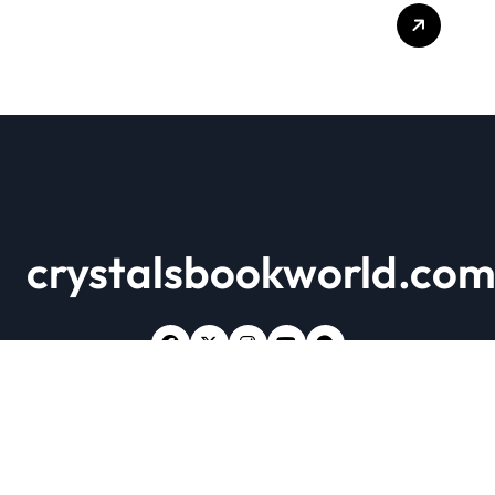
Warga88:
Mengintegrasikan Dua
Dunia Pertaruhan
crystalsbookworld.co
Copyright © All rights reserved
|
Newsxo
by
Themeansar
.