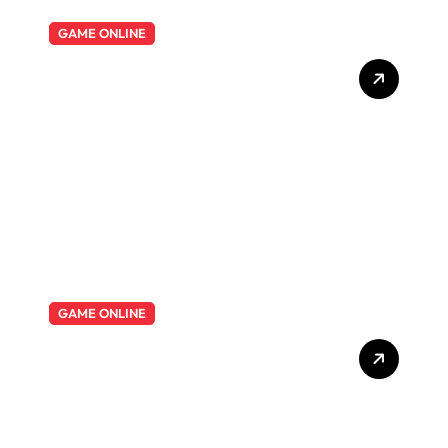
GAME ONLINE
Ciri Khas Kuda Game Poker
yang harus Kamu Pahami
GAME ONLINE
Jeniustoto: Situs Handal
untuk Penggemar Togel