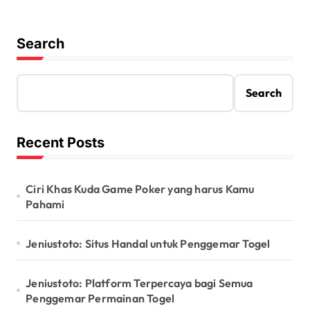
Search
Search
Recent Posts
Ciri Khas Kuda Game Poker yang harus Kamu
Pahami
Jeniustoto: Situs Handal untuk Penggemar Togel
Jeniustoto: Platform Terpercaya bagi Semua
Penggemar Permainan Togel