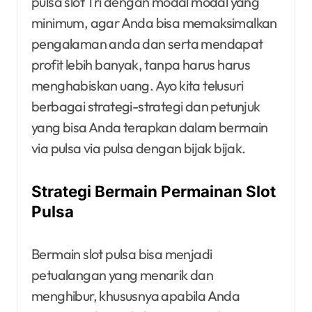
pulsa slot Tri dengan modal modal yang
minimum, agar Anda bisa memaksimalkan
pengalaman anda dan serta mendapat
profit lebih banyak, tanpa harus harus
menghabiskan uang. Ayo kita telusuri
berbagai strategi-strategi dan petunjuk
yang bisa Anda terapkan dalam bermain
via pulsa via pulsa dengan bijak bijak.
Strategi Bermain Permainan Slot
Pulsa
Bermain slot pulsa bisa menjadi
petualangan yang menarik dan
menghibur, khususnya apabila Anda