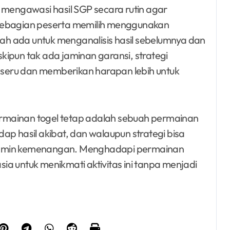
 mengawasi hasil SGP secara rutin agar
 Sebagian peserta memilih menggunakan
h ada untuk menganalisis hasil sebelumnya dan
ipun tak ada jaminan garansi, strategi
h seru dan memberikan harapan lebih untuk
permainan togel tetap adalah sebuah permainan
ap hasil akibat, dan walaupun strategi bisa
jamin kemenangan. Menghadapi permainan
asia untuk menikmati aktivitas ini tanpa menjadi