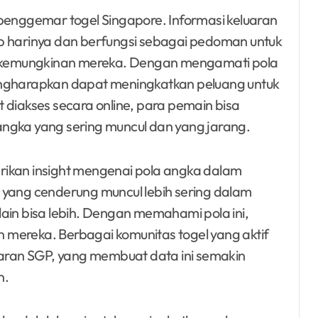
 penggemar togel Singapore. Informasi keluaran
ap harinya dan berfungsi sebagai pedoman untuk
 kemungkinan mereka. Dengan mengamati pola
engharapkan dapat meningkatkan peluang untuk
 diakses secara online, para pemain bisa
ngka yang sering muncul dan yang jarang.
rikan insight mengenai pola angka dalam
 yang cenderung muncul lebih sering dalam
ain bisa lebih. Dengan memahami pola ini,
mereka. Berbagai komunitas togel yang aktif
luaran SGP, yang membuat data ini semakin
n.