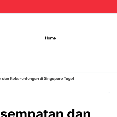
Home
 dan Keberuntungan di Singapore Togel
esempatan dan