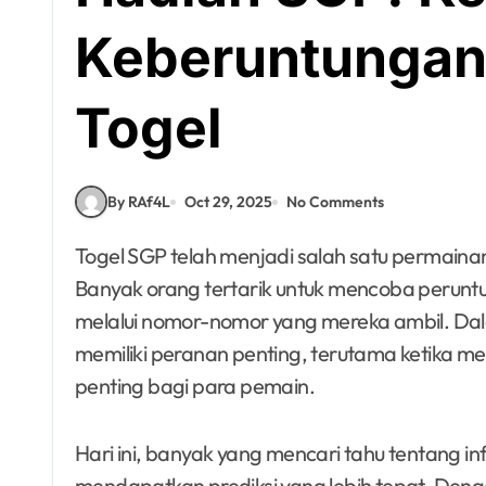
Keberuntungan 
Togel
By RAf4L
Oct 29, 2025
No Comments
Togel SGP telah menjadi salah satu permainan taruhan yang paling populer di negeri kita.
Banyak orang tertarik untuk mencoba perun
melalui nomor-nomor yang mereka ambil. Dal
memiliki peranan penting, terutama ketika m
penting bagi para pemain.
Hari ini, banyak yang mencari tahu tentang 
mendapatkan prediksi yang lebih tepat. Deng