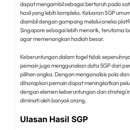
dapat mengambil sebagai bertaruh pada sat
hasil yang lebih kompleks. Keluaran SGP umu
diambil dengan gampang melalui aneka platfo
Singapore sebagai lebih menarik, terutama 
agar memenangkan hadiah besar.
Keberuntungan dalam togel tidak sepenuhnya
pemain juga menggunakan data SGP dari pen
pilihan angka. Dengan menganalisis pola dan t
diharapkan pemain dapat meningkatkan pelu
dengan elemen keberuntungan dan strategi in
diminati oleh banyak orang.
Ulasan Hasil SGP