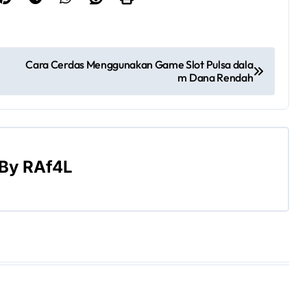
Cara Cerdas Menggunakan Game Slot Pulsa dala
m Dana Rendah
By
RAf4L