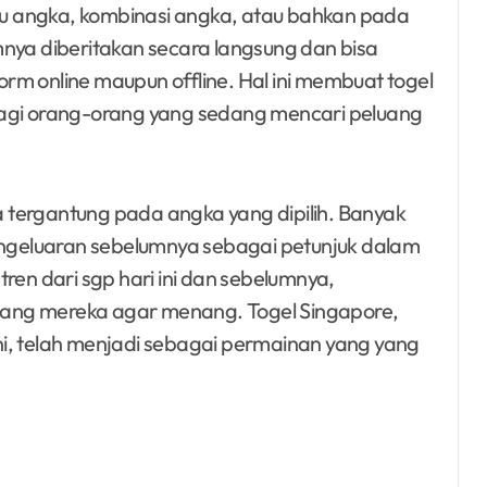
u angka, kombinasi angka, atau bahkan pada
mnya diberitakan secara langsung dan bisa
rm online maupun offline. Hal ini membuat togel
bagi orang-orang yang sedang mencari peluang
 tergantung pada angka yang dipilih. Banyak
geluaran sebelumnya sebagai petunjuk dalam
ren dari sgp hari ini dan sebelumnya,
ang mereka agar menang. Togel Singapore,
i, telah menjadi sebagai permainan yang yang