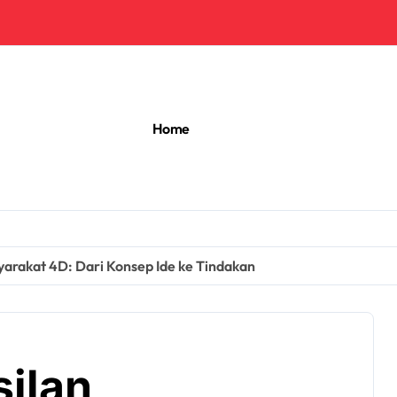
Home
yarakat 4D: Dari Konsep Ide ke Tindakan
silan