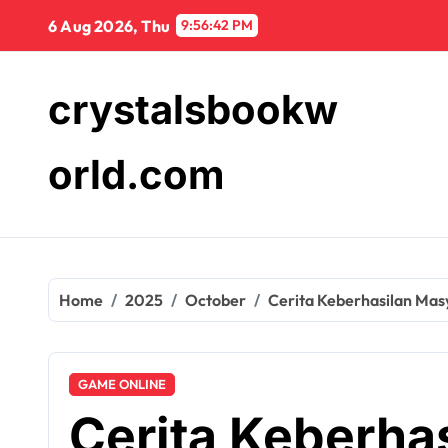
Skip
6 Aug 2026, Thu
9:56:43 PM
to
content
crystalsbookw
orld.com
Home
2025
October
Cerita Keberhasilan Mas
GAME ONLINE
Cerita Keberha