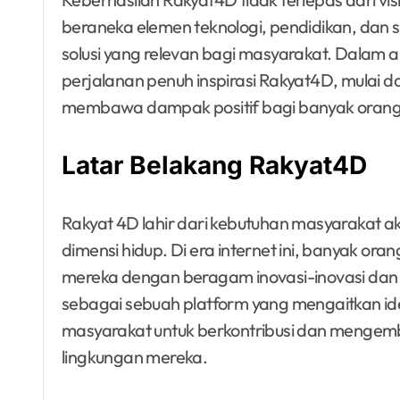
beraneka elemen teknologi, pendidikan, dan
solusi yang relevan bagi masyarakat. Dalam ar
perjalanan penuh inspirasi Rakyat4D, mulai da
membawa dampak positif bagi banyak orang
Latar Belakang Rakyat4D
Rakyat 4D lahir dari kebutuhan masyarakat ak
dimensi hidup. Di era internet ini, banyak or
mereka dengan beragam inovasi-inovasi dan 
sebagai sebuah platform yang mengaitkan i
masyarakat untuk berkontribusi dan meng
lingkungan mereka.