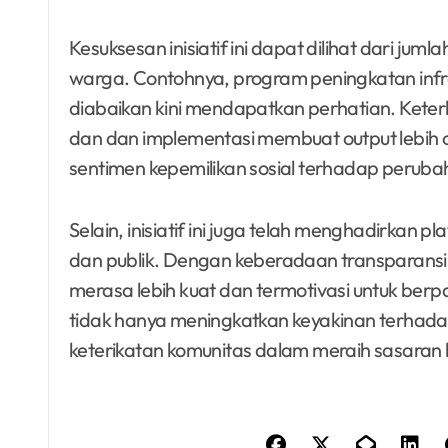
Kesuksesan inisiatif ini dapat dilihat dari ju
warga. Contohnya, program peningkatan infras
diabaikan kini mendapatkan perhatian. Keter
dan dan implementasi membuat output lebih 
sentimen kepemilikan sosial terhadap perub
Selain, inisiatif ini juga telah menghadirkan 
dan publik. Dengan keberadaan transparans
merasa lebih kuat dan termotivasi untuk berp
tidak hanya meningkatkan keyakinan terhada
keterikatan komunitas dalam meraih sasaran