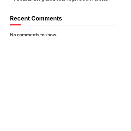
Recent Comments
No comments to show.