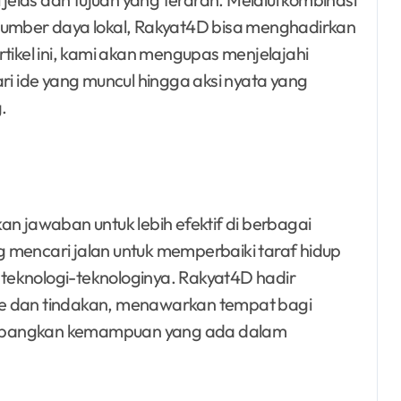
 sumber daya lokal, Rakyat4D bisa menghadirkan
tikel ini, kami akan mengupas menjelajahi
ri ide yang muncul hingga aksi nyata yang
.
an jawaban untuk lebih efektif di berbagai
ang mencari jalan untuk memperbaiki taraf hidup
teknologi-teknologinya. Rakyat4D hadir
de dan tindakan, menawarkan tempat bagi
embangkan kemampuan yang ada dalam