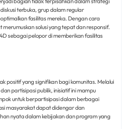
adi bagian tidak terpisahkan dalam strategi
diskusi terbuka, grup dalam regular
timalkan fasilitas mereka. Dengan cara
 merumuskan solusi yang tepat dan responsif.
t4D sebagai pelopor di memberikan fasilitas
positif yang signifikan bagi komunitas. Melalui
 partisipasi publik, inisiatif ini mampu
pok untuk berpartisipasi dalam berbagai
rasi masyarakat dapat didengar dan
han nyata dalam kebijakan dan program yang