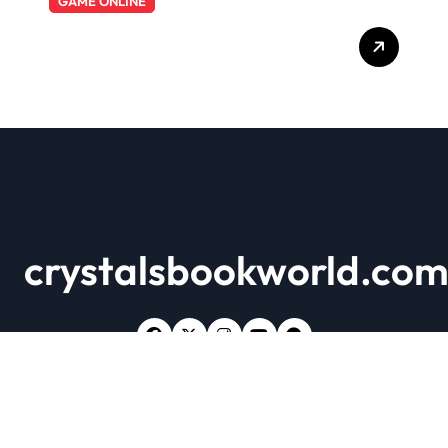
GAME ONLINE
Warga88:
Mengintegrasikan Dua
Dunia Pertaruhan
crystalsbookworld.co
Copyright © All rights reserved
|
Newsxo
by