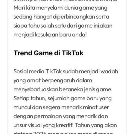
Mari kita menyelami dunia game yang
sedang hangat diperbincangkan serta
siapa tahu salah satu dari game ini akan
menjadi kesukaan baru anda!
Trend Game di TikTok
Sosial media TikTok sudah menjadi wadah
yang amat berpengaruh dalam
menyebarluaskan beraneka jenis game.
Setiap tahun, sejumlah game baru yang
muncul dan segera menarik minat user
dengan permainan yang menarik dan
unsur visual yang kreatif. Tahun yang akan
datang 2024 merupakan masa di mana