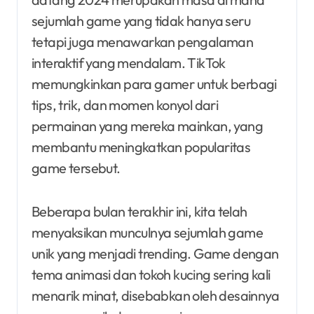
sejumlah game yang tidak hanya seru
tetapi juga menawarkan pengalaman
interaktif yang mendalam. TikTok
memungkinkan para gamer untuk berbagi
tips, trik, dan momen konyol dari
permainan yang mereka mainkan, yang
membantu meningkatkan popularitas
game tersebut.
Beberapa bulan terakhir ini, kita telah
menyaksikan munculnya sejumlah game
unik yang menjadi trending. Game dengan
tema animasi dan tokoh kucing sering kali
menarik minat, disebabkan oleh desainnya