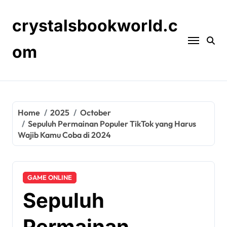
Skip
to
crystalsbookworld.c
content
om
Home
2025
October
Sepuluh Permainan Populer TikTok yang Harus
Wajib Kamu Coba di 2024
GAME ONLINE
Sepuluh
Permainan