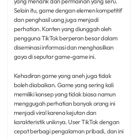
yang menarik dan permainan yang seru.
Selain itu, game dengan elemen kompetitif
dan penghasil uang juga menjadi
perhatian. Konten yang diunggah oleh
pengguna TikTok berperan besar dalam
diseminasi informasi dan menghasilkan
gaya di seputar game-game ini.
Kehadiran game yang aneh juga tidak
boleh diabaikan. Game yang sering kali
memiliki konsep yang tidak biasa namun
menggugah perhatian banyak orang ini
menjadi viral karena kejutan dan
karakteristik uniknya. User TikTok dengan
cepat berbagi pengalaman pribadi, dan ini