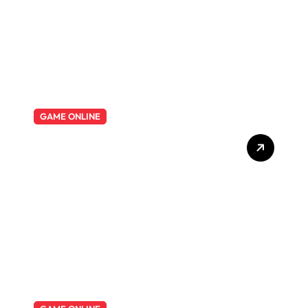
GAME ONLINE
Jeniustoto: Platform
Terpercaya bagi Semua
Penggemar Permainan
Togel