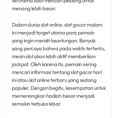
terutama saat mencari peluang untuk
menang lebih besar.
Dalam dunia slot online, slot gacor malam
ini menjadi target utama para pemain
yang ingin meraih keuntungan. Banyak
yang percaya bahwa pada waktu tertentu,
mesin slot akan lebih aktif memberikan
jackpot. Oleh karena itu, pemain sering
mencari informasi tentang slot gacor hari
ini atau slot online terbaru yang sedang
populer. Dengan begitu, kesempatan untuk
memenangkan hadiah besar menjadi
semakin terbuka lebar.