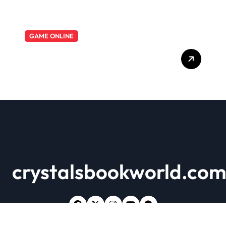
GAME ONLINE
Warga88:
Mengintegrasikan Dua
Dunia Pertaruhan
crystalsbookworld.co