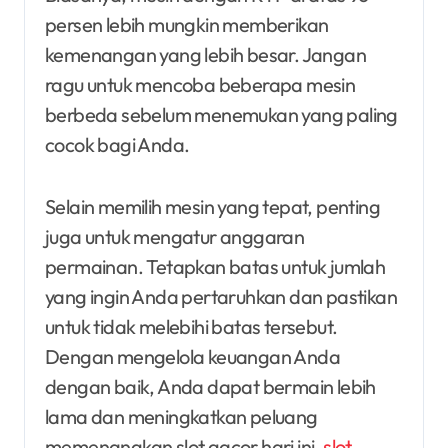
persen lebih mungkin memberikan
kemenangan yang lebih besar. Jangan
ragu untuk mencoba beberapa mesin
berbeda sebelum menemukan yang paling
cocok bagi Anda.
Selain memilih mesin yang tepat, penting
juga untuk mengatur anggaran
permainan. Tetapkan batas untuk jumlah
yang ingin Anda pertaruhkan dan pastikan
untuk tidak melebihi batas tersebut.
Dengan mengelola keuangan Anda
dengan baik, Anda dapat bermain lebih
lama dan meningkatkan peluang
memenangkan slot gacor hari ini.
slot