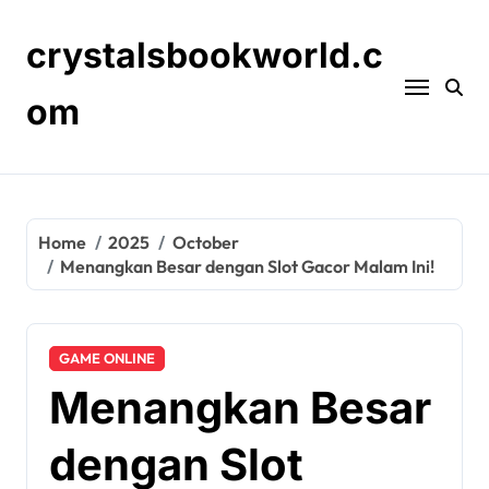
Skip
to
crystalsbookworld.c
content
om
Home
2025
October
Menangkan Besar dengan Slot Gacor Malam Ini!
GAME ONLINE
Menangkan Besar
dengan Slot