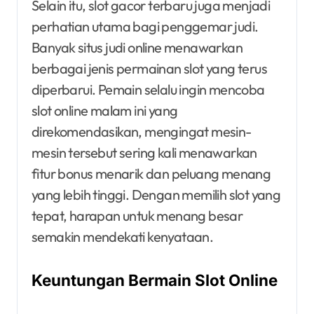
Selain itu, slot gacor terbaru juga menjadi
perhatian utama bagi penggemar judi.
Banyak situs judi online menawarkan
berbagai jenis permainan slot yang terus
diperbarui. Pemain selalu ingin mencoba
slot online malam ini yang
direkomendasikan, mengingat mesin-
mesin tersebut sering kali menawarkan
fitur bonus menarik dan peluang menang
yang lebih tinggi. Dengan memilih slot yang
tepat, harapan untuk menang besar
semakin mendekati kenyataan.
Keuntungan Bermain Slot Online