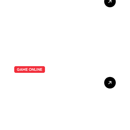
untuk Penggemar Togel
GAME ONLINE
Jeniustoto: Platform
Terpercaya bagi Semua
Penggemar Permainan
Togel