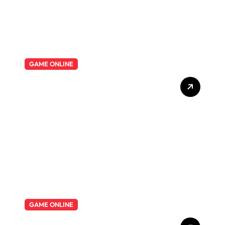
GAME ONLINE
Ciri Khas Kuda Game Poker
yang harus Kamu Pahami
GAME ONLINE
Jeniustoto: Situs Handal