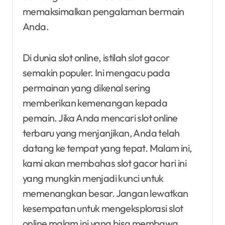
memaksimalkan pengalaman bermain
Anda.
Di dunia slot online, istilah slot gacor
semakin populer. Ini mengacu pada
permainan yang dikenal sering
memberikan kemenangan kepada
pemain. Jika Anda mencari slot online
terbaru yang menjanjikan, Anda telah
datang ke tempat yang tepat. Malam ini,
kami akan membahas slot gacor hari ini
yang mungkin menjadi kunci untuk
memenangkan besar. Jangan lewatkan
kesempatan untuk mengeksplorasi slot
online malam ini yang bisa membawa