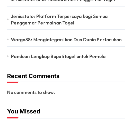
Jeniustoto: Platform Terpercaya bagi Semua
Penggemar Permainan Togel
Warga88: Mengintegrasikan Dua Dunia Pertaruhan
Panduan Lengkap Bupatitogel untuk Pemula
Recent Comments
No comments to show.
You Missed