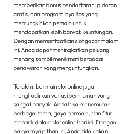
memberikan bonus pendaftaran, putaran
gratis, dan program loyalitas yang
memungkinkan pemain untuk
mendapatkan lebih banyak keuntungan.
Dengan memanfaatkan slot gacor malam
ini, Anda dapat meningkatkan peluang
menang sambil menikmati berbagai
penawaran yang menguntungkan.
Terakhir, bermain slot online juga
menghadirkan variasi permainan yang
sangat banyak. Anda bisa menemukan
berbagai tema, gaya bermain, dan fitur
menarik dalam slot online hari ini. Dengan
banyaknya pilihan ini, Anda tidak akan