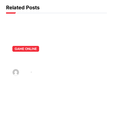
g
Related Posts
a
t
i
o
n
GAME ONLINE
Ciri Khas Kuda Game Poker
yang harus Kamu Pahami
RAf4L
Jul 30, 2026