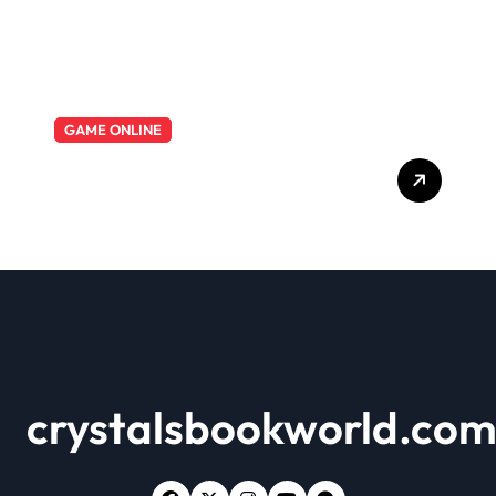
GAME ONLINE
Warga88:
Mengintegrasikan Dua
Dunia Pertaruhan
crystalsbookworld.co