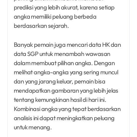
prediksi yang lebih akurat, karena setiap
angka memiliki peluang berbeda
berdasarkan sejarah.
Banyak pemain juga mencari data HK dan
data SGP untuk menambah wawasan
dalam membuat pilihan angka. Dengan
melihat angka-angka yang sering muncul
dan yang jarang keluar, pemain bisa
mendapatkan gambaran yang lebih jelas
tentang kemungkinan hasil di hari ini.
Kombinasi angka yang tepat berdasarkan
analisis ini dapat meningkatkan peluang
untuk menang.