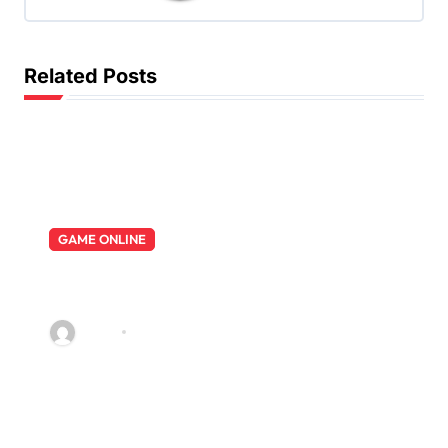
i
g
Related Posts
a
t
i
o
n
GAME ONLINE
Ciri Khas Kuda Game Poker
yang harus Kamu Pahami
RAf4L
Jul 30, 2026