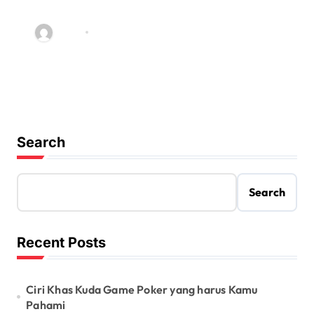
bagi Semua Penggemar
Permainan Togel
RAf4L
Jul 28, 2026
Search
Search
Recent Posts
Ciri Khas Kuda Game Poker yang harus Kamu
Pahami