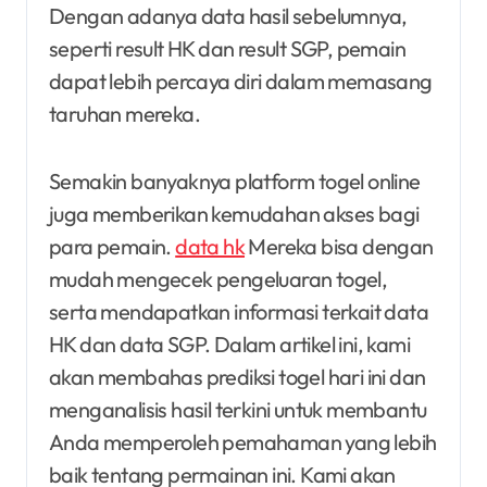
Dengan adanya data hasil sebelumnya,
seperti result HK dan result SGP, pemain
dapat lebih percaya diri dalam memasang
taruhan mereka.
Semakin banyaknya platform togel online
juga memberikan kemudahan akses bagi
para pemain.
data hk
Mereka bisa dengan
mudah mengecek pengeluaran togel,
serta mendapatkan informasi terkait data
HK dan data SGP. Dalam artikel ini, kami
akan membahas prediksi togel hari ini dan
menganalisis hasil terkini untuk membantu
Anda memperoleh pemahaman yang lebih
baik tentang permainan ini. Kami akan