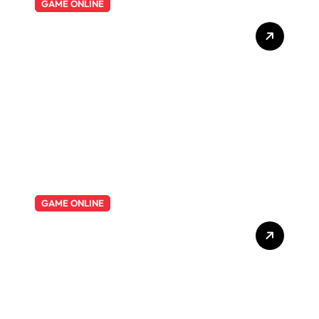
GAME ONLINE
Jeniustoto: Situs Handal
untuk Penggemar Togel
GAME ONLINE
Jeniustoto: Platform
Terpercaya bagi Semua
Penggemar Permainan
Togel