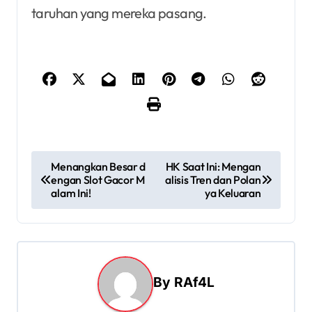
taruhan yang mereka pasang.
P
Menangkan Besar d
HK Saat Ini: Mengan
engan Slot Gacor M
alisis Tren dan Polan
o
alam Ini!
ya Keluaran
s
t
n
a
By
RAf4L
v