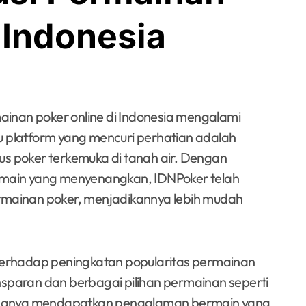
 Indonesia
 platform yang mencuri perhatian adalah
tus poker terkemuka di tanah air. Dengan
rmain yang menyenangkan, IDNPoker telah
rmainan poker, menjadikannya lebih mudah
terhadap peningkatan popularitas permainan
sparan dan berbagai pilihan permainan seperti
k hanya mendapatkan pengalaman bermain yang