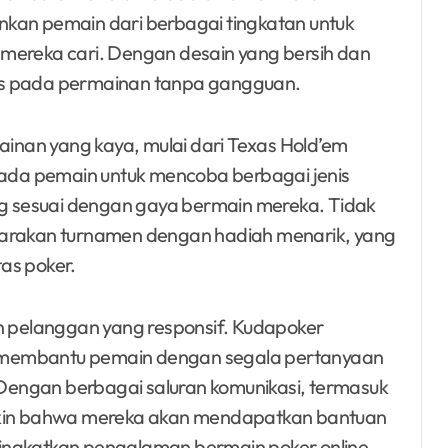
nkan pemain dari berbagai tingkatan untuk
reka cari. Dengan desain yang bersih dan
us pada permainan tanpa gangguan.
mainan yang kaya, mulai dari Texas Hold’em
da pemain untuk mencoba berbagai jenis
 sesuai dengan gaya bermain mereka. Tidak
garakan turnamen dengan hadiah menarik, yang
as poker.
an pelanggan yang responsif. Kudapoker
 membantu pemain dengan segala pertanyaan
engan berbagai saluran komunikasi, termasuk
yakin bahwa mereka akan mendapatkan bantuan
ingkatkan pengalaman bermain poker online