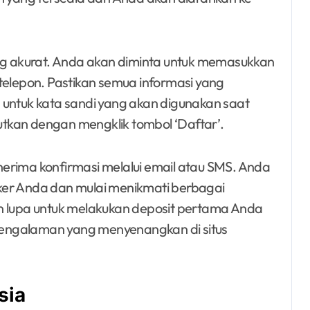
ang akurat. Anda akan diminta untuk memasukkan
telepon. Pastikan semua informasi yang
 untuk kata sandi yang akan digunakan saat
jutkan dengan mengklik tombol ‘Daftar’.
erima konfirmasi melalui email atau SMS. Anda
ker Anda dan mulai menikmati berbagai
an lupa untuk melakukan deposit pertama Anda
engalaman yang menyenangkan di situs
sia