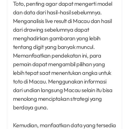
Toto, penting agar dapat mengerti model
dan data dari hasil-hasil sebelumnya.
Menganalisis live result di Macau dan hasil
dari drawing sebelumnya dapat
menghadirkan gambaran yang lebih
tentang digit yang banyak muncul.
Memanfaatkan pendekatan ini, para
pemain dapat mengambil pilihan yang
lebih tepat saat menentukan angka untuk
toto di Macau. Menggunakan informasi
dari undian langsung Macau selain itu bisa
menolong menciptakan strategi yang
berdaya guna.
Kemudian, manfaatkan data yang tersedia