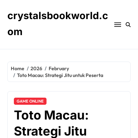
Skip
to
crystalsbookworld.c
content
om
Home
2026
February
Toto Macau: Strategi Jitu untuk Peserta
GAME ONLINE
Toto Macau:
Strategi Jitu