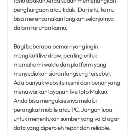
tahu apakah Anda sudah memenangkan
penghargaan atau tidak. Dari situ, kamu
bisa merencanakan langkah selanjutnya
dalam taruhan kamu.
Bagi beberapa pemain yang ingin
mengikuti live draw, penting untuk
memahami waktu dan platform yang
menyediakan siaran langsung tersebut.
Ada banyak website resmi dan benar yang
menawarkan layanan live toto Makau.
Anda bisa mengaksesnya melalui
perangkat mobile atau PC. Jangan lupa
untuk menentukan sumber yang valid agar
data yang diperoleh tepat dan reliable.