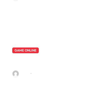
GAME ONLINE
Jeniustoto: Situs Handal untuk
Penggemar Togel
RAf4L
Jul 29, 2026