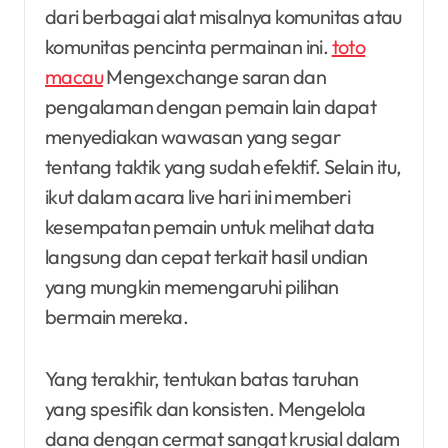
dari berbagai alat misalnya komunitas atau
komunitas pencinta permainan ini.
toto
macau
Mengexchange saran dan
pengalaman dengan pemain lain dapat
menyediakan wawasan yang segar
tentang taktik yang sudah efektif. Selain itu,
ikut dalam acara live hari ini memberi
kesempatan pemain untuk melihat data
langsung dan cepat terkait hasil undian
yang mungkin memengaruhi pilihan
bermain mereka.
Yang terakhir, tentukan batas taruhan
yang spesifik dan konsisten. Mengelola
dana dengan cermat sangat krusial dalam