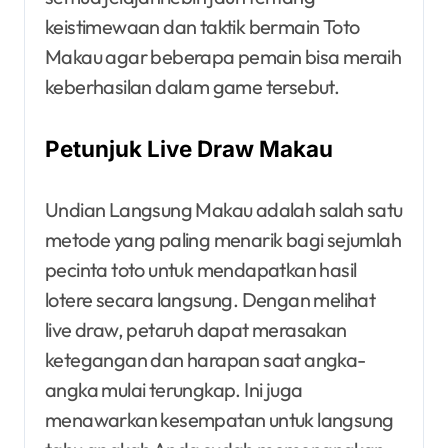
keistimewaan dan taktik bermain Toto
Makau agar beberapa pemain bisa meraih
keberhasilan dalam game tersebut.
Petunjuk Live Draw Makau
Undian Langsung Makau adalah salah satu
metode yang paling menarik bagi sejumlah
pecinta toto untuk mendapatkan hasil
lotere secara langsung. Dengan melihat
live draw, petaruh dapat merasakan
ketegangan dan harapan saat angka-
angka mulai terungkap. Ini juga
menawarkan kesempatan untuk langsung