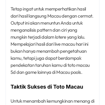
Tetap ingat untuk memperhatikan hasil
dari hasil langsung Macau dengan cermat.
Output ini akan menuntun Anda untuk
menganalisis pattern dan ciri yang
mungkin terjadi dalam lotere yang lalu.
Mempelajari hasil dari live macau hari ini
bukan hanya menambah pengetahuan
kamu, tetapi juga dapat berdampak
pendekatan taruhan kamu di toto macau
5d dan game lainnya di Macau pools.
Taktik Sukses di Toto Macau
Untuk menambah kemungkinan menang di