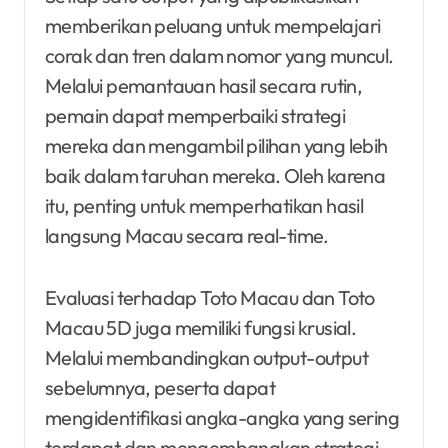
memberikan peluang untuk mempelajari
corak dan tren dalam nomor yang muncul.
Melalui pemantauan hasil secara rutin,
pemain dapat memperbaiki strategi
mereka dan mengambil pilihan yang lebih
baik dalam taruhan mereka. Oleh karena
itu, penting untuk memperhatikan hasil
langsung Macau secara real-time.
Evaluasi terhadap Toto Macau dan Toto
Macau 5D juga memiliki fungsi krusial.
Melalui membandingkan output-output
sebelumnya, peserta dapat
mengidentifikasi angka-angka yang sering
terdapat dan mengembangkan strategi