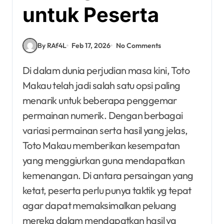
untuk Peserta
By RAf4L
Feb 17, 2026
No Comments
Di dalam dunia perjudian masa kini, Toto
Makau telah jadi salah satu opsi paling
menarik untuk beberapa penggemar
permainan numerik. Dengan berbagai
variasi permainan serta hasil yang jelas,
Toto Makau memberikan kesempatan
yang menggiurkan guna mendapatkan
kemenangan. Di antara persaingan yang
ketat, peserta perlu punya taktik yg tepat
agar dapat memaksimalkan peluang
mereka dalam mendapatkan hasil yg