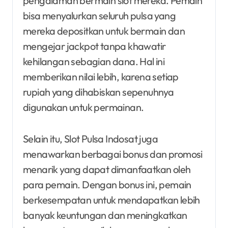
pengalaman bermain slot mereka. Pemain
bisa menyalurkan seluruh pulsa yang
mereka depositkan untuk bermain dan
mengejar jackpot tanpa khawatir
kehilangan sebagian dana. Hal ini
memberikan nilai lebih, karena setiap
rupiah yang dihabiskan sepenuhnya
digunakan untuk permainan.
Selain itu, Slot Pulsa Indosat juga
menawarkan berbagai bonus dan promosi
menarik yang dapat dimanfaatkan oleh
para pemain. Dengan bonus ini, pemain
berkesempatan untuk mendapatkan lebih
banyak keuntungan dan meningkatkan