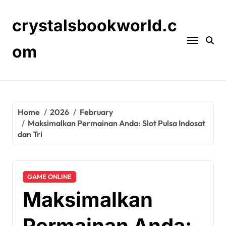
Skip
to
crystalsbookworld.c
content
om
Home
2026
February
Maksimalkan Permainan Anda: Slot Pulsa Indosat
dan Tri
GAME ONLINE
Maksimalkan
Permainan Anda: