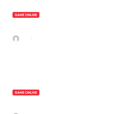
GAME ONLINE
Jeniustoto: Situs Handal untuk
Penggemar Togel
RAf4L
Jul 29, 2026
GAME ONLINE
Jeniustoto: Platform Terpercaya
bagi Semua Penggemar