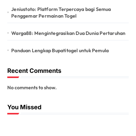
Jeniustoto: Platform Terpercaya bagi Semua
Penggemar Permainan Togel
Warga88: Mengintegrasikan Dua Dunia Pertaruhan
Panduan Lengkap Bupatitogel untuk Pemula
Recent Comments
No comments to show.
You Missed