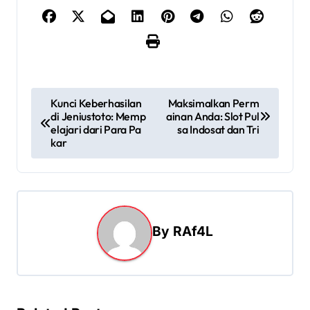
P
Kunci Keberhasilan
Maksimalkan Perm
di Jeniustoto: Memp
ainan Anda: Slot Pul
o
elajari dari Para Pa
sa Indosat dan Tri
s
kar
t
n
a
By
RAf4L
v
i
g
a