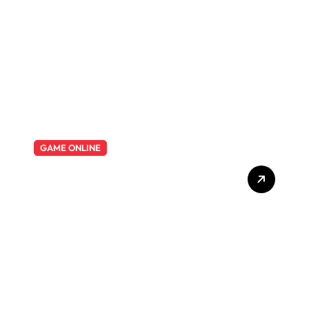
GAME ONLINE
Jeniustoto: Platform
Terpercaya bagi Semua
Penggemar Permainan
Togel