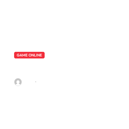
GAME ONLINE
Jeniustoto: Situs Handal untuk
Penggemar Togel
RAf4L
Jul 29, 2026