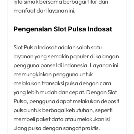
kita simak bersama berbagai fitur dan
manfaat dari layanan ini.
Pengenalan Slot Pulsa Indosat
Slot Pulsa Indosat adalah salah satu
layanan yang semakin populer di kalangan
pengguna ponsel di Indonesia. Layanan ini
memungkinkan pengguna untuk
melakukan transaksi pulsa dengan cara
yang lebih mudah dan cepat. Dengan Slot
Pulsa, pengguna dapat melakukan deposit
pulsa untuk berbagai kebutuhan, seperti
membeli paket data atau melakukan isi
ulang pulsa dengan sangat praktis.