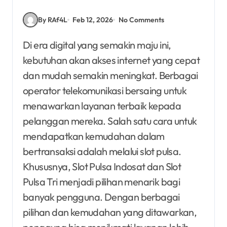
By RAf4L
Feb 12, 2026
No Comments
Di era digital yang semakin maju ini,
kebutuhan akan akses internet yang cepat
dan mudah semakin meningkat. Berbagai
operator telekomunikasi bersaing untuk
menawarkan layanan terbaik kepada
pelanggan mereka. Salah satu cara untuk
mendapatkan kemudahan dalam
bertransaksi adalah melalui slot pulsa.
Khususnya, Slot Pulsa Indosat dan Slot
Pulsa Tri menjadi pilihan menarik bagi
banyak pengguna. Dengan berbagai
pilihan dan kemudahan yang ditawarkan,