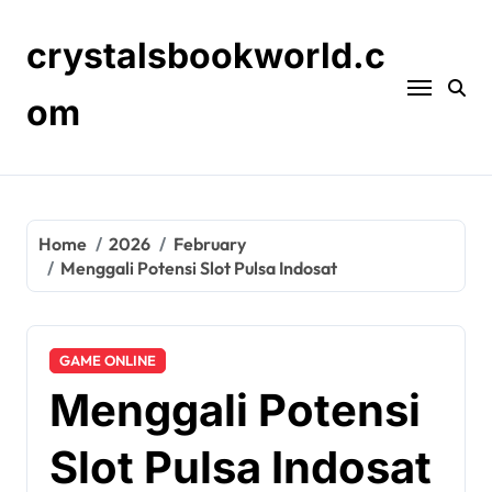
Skip
to
crystalsbookworld.c
content
om
Home
2026
February
Menggali Potensi Slot Pulsa Indosat
GAME ONLINE
Menggali Potensi
Slot Pulsa Indosat