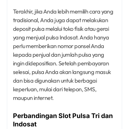
Terakhir, jika Anda lebih memilih cara yang
tradisional, Anda juga dapat melakukan
deposit pulsa melalui toko fisik atau gerai
yang menjual pulsa Indosat. Anda hanya
perlu memberikan nomor ponsel Anda
kepada penjual dan jumlah pulsa yang
ingin didepositkan. Setelah pembayaran
selesai, pulsa Anda akan langsung masuk
dan bisa digunakan untuk berbagai
keperluan, mulai dari telepon, SMS,
maupun internet.
Perbandingan Slot Pulsa Tri dan
Indosat