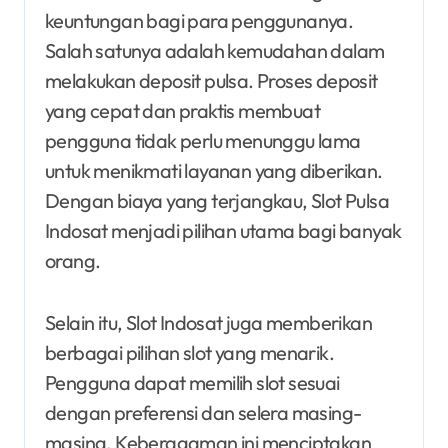
keuntungan bagi para penggunanya.
Salah satunya adalah kemudahan dalam
melakukan deposit pulsa. Proses deposit
yang cepat dan praktis membuat
pengguna tidak perlu menunggu lama
untuk menikmati layanan yang diberikan.
Dengan biaya yang terjangkau, Slot Pulsa
Indosat menjadi pilihan utama bagi banyak
orang.
Selain itu, Slot Indosat juga memberikan
berbagai pilihan slot yang menarik.
Pengguna dapat memilih slot sesuai
dengan preferensi dan selera masing-
masing. Keberagaman ini menciptakan