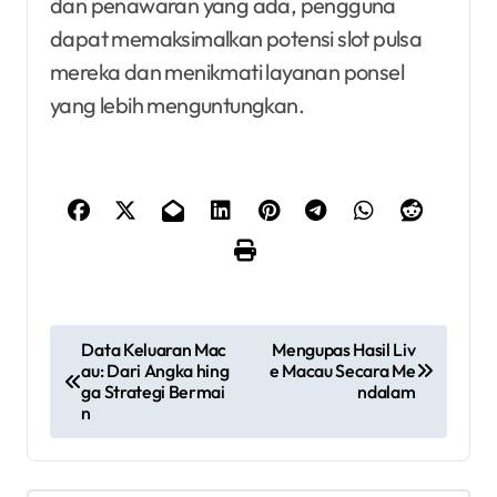
dan penawaran yang ada, pengguna
dapat memaksimalkan potensi slot pulsa
mereka dan menikmati layanan ponsel
yang lebih menguntungkan.
P
Data Keluaran Mac
Mengupas Hasil Liv
au: Dari Angka hing
e Macau Secara Me
o
ga Strategi Bermai
ndalam
s
n
t
n