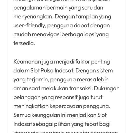
pengalaman bermain yang seru dan
menyenangkan. Dengan tampilan yang
user-friendly, pengguna dapat dengan
mudah menavigasi berbagai opsi yang
tersedia.
Keamanan juga menjadi faktor penting
dalam Slot Pulsa Indosat. Dengan sistem
yang terjamin, pengguna merasa lebih
aman saat melakukan transaksi. Dukungan
pelanggan yang responsif juga turut
meningkatkan kepercayaan pengguna.
Semua keunggulan ini menjadikan Slot
Indosat sebagai pilihan yang tepat bagi
siapa saja yang ingin mencoba permainan