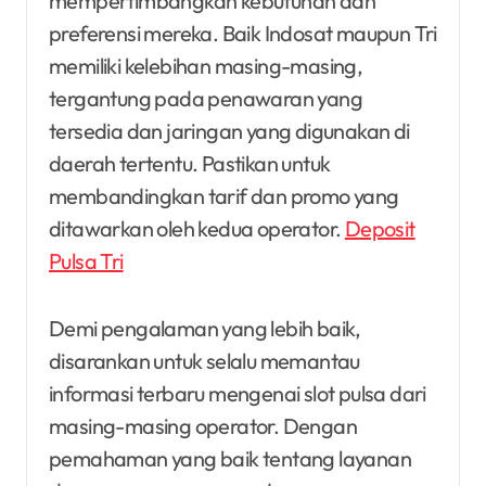
mempertimbangkan kebutuhan dan
preferensi mereka. Baik Indosat maupun Tri
memiliki kelebihan masing-masing,
tergantung pada penawaran yang
tersedia dan jaringan yang digunakan di
daerah tertentu. Pastikan untuk
membandingkan tarif dan promo yang
ditawarkan oleh kedua operator.
Deposit
Pulsa Tri
Demi pengalaman yang lebih baik,
disarankan untuk selalu memantau
informasi terbaru mengenai slot pulsa dari
masing-masing operator. Dengan
pemahaman yang baik tentang layanan