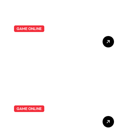
GAME ONLINE
Jeniustoto: Situs Handal
untuk Penggemar Togel
GAME ONLINE
Jeniustoto: Platform
Terpercaya bagi Semua