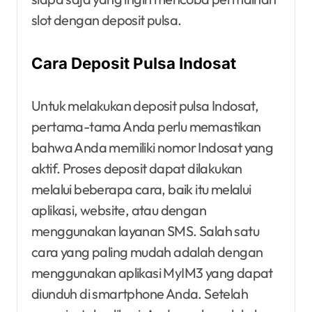
slot dengan deposit pulsa.
Cara Deposit Pulsa Indosat
Untuk melakukan deposit pulsa Indosat,
pertama-tama Anda perlu memastikan
bahwa Anda memiliki nomor Indosat yang
aktif. Proses deposit dapat dilakukan
melalui beberapa cara, baik itu melalui
aplikasi, website, atau dengan
menggunakan layanan SMS. Salah satu
cara yang paling mudah adalah dengan
menggunakan aplikasi MyIM3 yang dapat
diunduh di smartphone Anda. Setelah