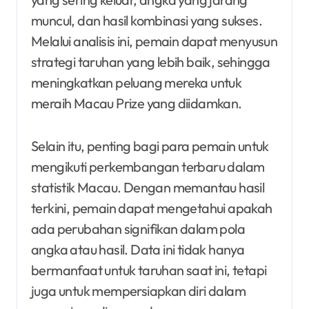
muncul, dan hasil kombinasi yang sukses.
Melalui analisis ini, pemain dapat menyusun
strategi taruhan yang lebih baik, sehingga
meningkatkan peluang mereka untuk
meraih Macau Prize yang diidamkan.
Selain itu, penting bagi para pemain untuk
mengikuti perkembangan terbaru dalam
statistik Macau. Dengan memantau hasil
terkini, pemain dapat mengetahui apakah
ada perubahan signifikan dalam pola
angka atau hasil. Data ini tidak hanya
bermanfaat untuk taruhan saat ini, tetapi
juga untuk mempersiapkan diri dalam