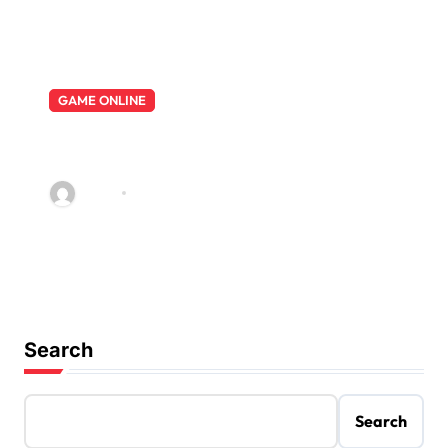
GAME ONLINE
Jeniustoto: Platform Terpercaya
bagi Semua Penggemar
Permainan Togel
RAf4L
Jul 28, 2026
Search
Search