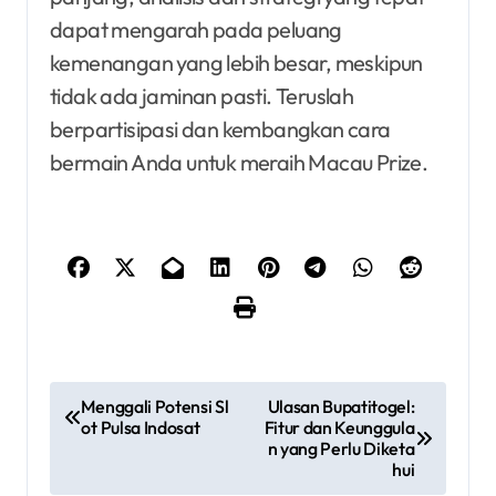
dapat mengarah pada peluang
kemenangan yang lebih besar, meskipun
tidak ada jaminan pasti. Teruslah
berpartisipasi dan kembangkan cara
bermain Anda untuk meraih Macau Prize.
P
Menggali Potensi Sl
Ulasan Bupatitogel:
ot Pulsa Indosat
Fitur dan Keunggula
o
n yang Perlu Diketa
s
hui