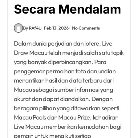
Secara Mendalam
By RAf4L
Feb 13, 2026
No Comments
Dalam dunia perjudian dan lotere, Live
Draw Macau telah menjadi salah satu topik
yang banyak diperbincangkan. Para
penggemar permainan toto dan undian
menantikan hasil dan data terbaru dari
Macau sebagai sumber informasi yang
akurat dan dapat diandalkan. Dengan
beragam pilihan yang ditawarkan seperti
Macau Pools dan Macau Prize, kehadiran
Live Macau memberikan kemudahan bagi
pemain untuk mengikuti setiap