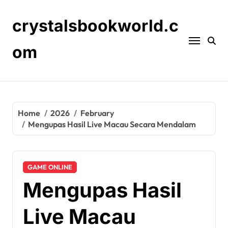
Skip
to
crystalsbookworld.c
content
om
Home
2026
February
Mengupas Hasil Live Macau Secara Mendalam
GAME ONLINE
Mengupas Hasil
Live Macau