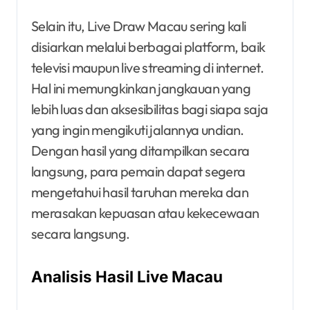
Selain itu, Live Draw Macau sering kali
disiarkan melalui berbagai platform, baik
televisi maupun live streaming di internet.
Hal ini memungkinkan jangkauan yang
lebih luas dan aksesibilitas bagi siapa saja
yang ingin mengikuti jalannya undian.
Dengan hasil yang ditampilkan secara
langsung, para pemain dapat segera
mengetahui hasil taruhan mereka dan
merasakan kepuasan atau kekecewaan
secara langsung.
Analisis Hasil Live Macau