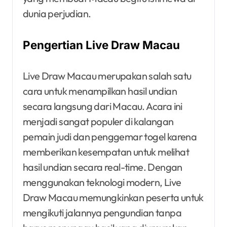
dunia perjudian.
Pengertian Live Draw Macau
Live Draw Macau merupakan salah satu
cara untuk menampilkan hasil undian
secara langsung dari Macau. Acara ini
menjadi sangat populer di kalangan
pemain judi dan penggemar togel karena
memberikan kesempatan untuk melihat
hasil undian secara real-time. Dengan
menggunakan teknologi modern, Live
Draw Macau memungkinkan peserta untuk
mengikuti jalannya pengundian tanpa