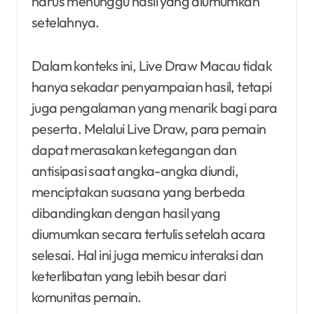
harus menunggu hasil yang diumumkan
setelahnya.
Dalam konteks ini, Live Draw Macau tidak
hanya sekadar penyampaian hasil, tetapi
juga pengalaman yang menarik bagi para
peserta. Melalui Live Draw, para pemain
dapat merasakan ketegangan dan
antisipasi saat angka-angka diundi,
menciptakan suasana yang berbeda
dibandingkan dengan hasil yang
diumumkan secara tertulis setelah acara
selesai. Hal ini juga memicu interaksi dan
keterlibatan yang lebih besar dari
komunitas pemain.