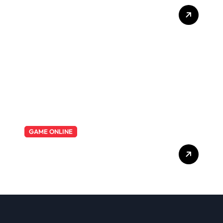
Jeniustoto: Platform
Terpercaya bagi Semua
Penggemar Permainan
Togel
GAME ONLINE
Warga88:
Mengintegrasikan Dua
Dunia Pertaruhan