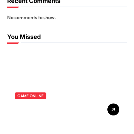
Recent Comments
No comments to show.
You Missed
GAME ONLINE
Ciri Khas Kuda Game Poker
yang harus Kamu Pahami