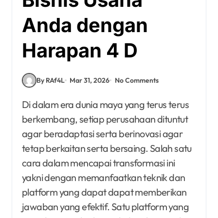
Anda dengan
Harapan 4 D
By RAf4L
Mar 31, 2026
No Comments
Di dalam era dunia maya yang terus terus
berkembang, setiap perusahaan dituntut
agar beradaptasi serta berinovasi agar
tetap berkaitan serta bersaing. Salah satu
cara dalam mencapai transformasi ini
yakni dengan memanfaatkan teknik dan
platform yang dapat dapat memberikan
jawaban yang efektif. Satu platform yang