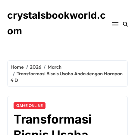
Skip
to
crystalsbookworld.c
content
om
Home
2026
March
Transformasi Bisnis Usaha Anda dengan Harapan
4 D
GAME ONLINE
Transformasi
Bisnis Usaha