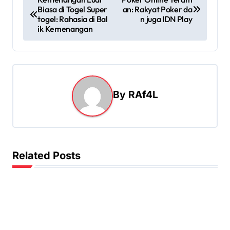
Biasa di Togel Super
an: Rakyat Poker da
o
togel: Rahasia di Bal
n juga IDN Play
s
ik Kemenangan
t
n
a
By
RAf4L
v
i
g
a
Related Posts
t
i
o
n