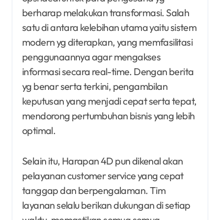
berharap melakukan transformasi. Salah
satu di antara kelebihan utama yaitu sistem
modern yg diterapkan, yang memfasilitasi
penggunaannya agar mengakses
informasi secara real-time. Dengan berita
yg benar serta terkini, pengambilan
keputusan yang menjadi cepat serta tepat,
mendorong pertumbuhan bisnis yang lebih
optimal.
Selain itu, Harapan 4D pun dikenal akan
pelayanan customer service yang cepat
tanggap dan berpengalaman. Tim
layanan selalu berikan dukungan di setiap
waktu, memastikan semua semua