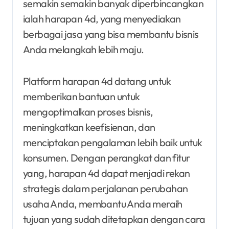
semakin semakin banyak diperbincangkan
ialah harapan 4d, yang menyediakan
berbagai jasa yang bisa membantu bisnis
Anda melangkah lebih maju.
Platform harapan 4d datang untuk
memberikan bantuan untuk
mengoptimalkan proses bisnis,
meningkatkan keefisienan, dan
menciptakan pengalaman lebih baik untuk
konsumen. Dengan perangkat dan fitur
yang, harapan 4d dapat menjadi rekan
strategis dalam perjalanan perubahan
usaha Anda, membantu Anda meraih
tujuan yang sudah ditetapkan dengan cara