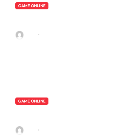
GAME ONLINE
Ciri Khas Kuda Game Poker
yang harus Kamu Pahami
RAf4L
Jul 30, 2026
GAME ONLINE
Jeniustoto: Situs Handal untuk
Penggemar Togel
RAf4L
Jul 29, 2026