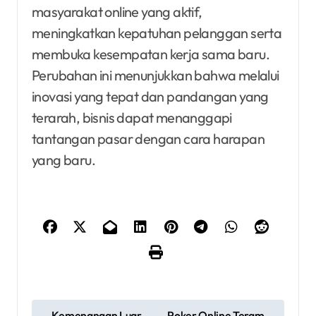
masyarakat online yang aktif,
meningkatkan kepatuhan pelanggan serta
membuka kesempatan kerja sama baru.
Perubahan ini menunjukkan bahwa melalui
inovasi yang tepat dan pandangan yang
terarah, bisnis dapat menanggapi
tantangan pasar dengan cara harapan
yang baru.
P
Kemenangan Luar
Poker Online Teram