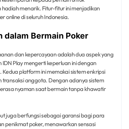
hadiah menarik. Fitur-fitur ini menjadikan
r online di seluruh Indonesia.
 dalam Bermain Poker
amanan dan kepercayaan adalah dua aspek yang
 IDN Play mengerti keperluan ini dengan
Kedua platform ini memakai sistem enkripsi
n transaksi anggota. Dengan adanya sistem
erasa nyaman saat bermain tanpa khawatir
ebut juga berfungsi sebagai garansi bagi para
an penikmat poker, menawarkan sensasi