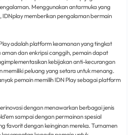
rpengalaman. Menggunakan antarmuka yang
, IDNplay memberikan pengalaman bermain
DNPlay adalah platform keamanan yang tingkat
a aman dan enkripsi canggih, pemain dapat
ngimplementasikan kebijakan anti-kecurangan
memiliki peluang yang setara untuk menang.
anyak pemain memilih IDN Play sebagai platform
a berinovasi dengan menawarkan berbagai jenis
Hold’em sampai dengan permainan spesial
ng favorit dengan keinginan mereka. Turnamen
an kesempatan kepada pemain untuk