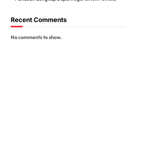
Recent Comments
No comments to show.