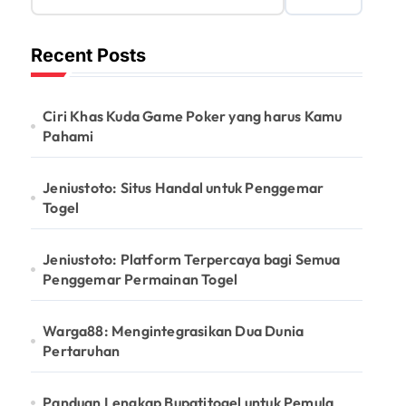
Recent Posts
Ciri Khas Kuda Game Poker yang harus Kamu
Pahami
Jeniustoto: Situs Handal untuk Penggemar
Togel
Jeniustoto: Platform Terpercaya bagi Semua
Penggemar Permainan Togel
Warga88: Mengintegrasikan Dua Dunia
Pertaruhan
Panduan Lengkap Bupatitogel untuk Pemula