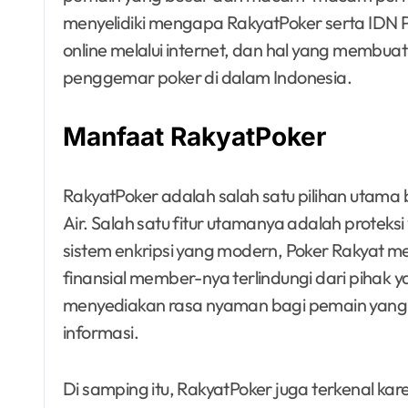
menyelidiki mengapa RakyatPoker serta IDN P
online melalui internet, dan hal yang membu
penggemar poker di dalam Indonesia.
Manfaat RakyatPoker
RakyatPoker adalah salah satu pilihan utama 
Air. Salah satu fitur utamanya adalah protek
sistem enkripsi yang modern, Poker Rakyat m
finansial member-nya terlindungi dari pihak y
menyediakan rasa nyaman bagi pemain yang 
informasi.
Di samping itu, RakyatPoker juga terkenal ka