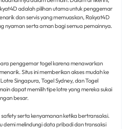
akyat4D adalah pilihan utama untuk penggemar
as menarik dan servis yang memuaskan, Rakyat4D
ang nyaman serta aman bagi semua pemainnya.
 para penggemar togel karena menawarkan
menarik. Situs ini memberikan akses mudah ke
 Lotre Singapura, Togel Sydney, dan Togel
ain dapat memilih tipe lotre yang mereka sukai
ngan besar.
h safety serta kenyamanan ketika bertransaksi.
ru demi melindungi data pribadi dan transaksi