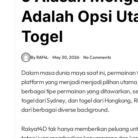
Adalah Opsi U
Togel
By RAf4L
May 30, 2026
No Comments
Dalam masa dunia maya saat ini, permainan togel online kian populer di masyarakat. Satu
platform yang menjadi menjadi pilihan utama 
berbagai tipe permainan yang ditawarkan, sep
togel dari Sydney, dan togel dari Hongkong,
dari berbagai diverse background.
Rakyat4D tak hanya memberikan peluang un
tetapi juga memberikan kenyamanan dan kem