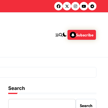
Subscribe
Search
Search