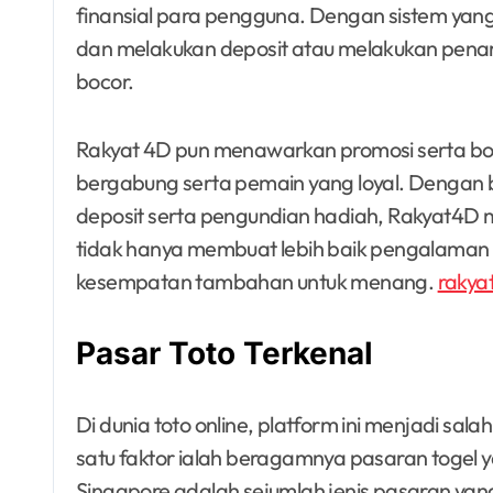
finansial para pengguna. Dengan sistem yan
dan melakukan deposit atau melakukan pena
bocor.
Rakyat 4D pun menawarkan promosi serta bo
bergabung serta pemain yang loyal. Dengan 
deposit serta pengundian hadiah, Rakyat4D m
tidak hanya membuat lebih baik pengalama
kesempatan tambahan untuk menang.
rakya
Pasar Toto Terkenal
Di dunia toto online, platform ini menjadi sala
satu faktor ialah beragamnya pasaran togel ya
Singapore adalah sejumlah jenis pasaran yan