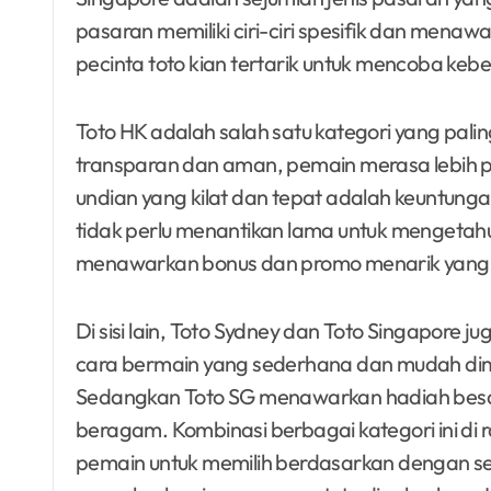
pasaran memiliki ciri-ciri spesifik dan men
pecinta toto kian tertarik untuk mencoba kebe
Toto HK adalah salah satu kategori yang pali
transparan dan aman, pemain merasa lebih pe
undian yang kilat dan tepat adalah keuntunga
tidak perlu menantikan lama untuk mengetahui r
menawarkan bonus dan promo menarik yang 
Di sisi lain, Toto Sydney dan Toto Singapore j
cara bermain yang sederhana dan mudah dime
Sedangkan Toto SG menawarkan hadiah besa
beragam. Kombinasi berbagai kategori ini d
pemain untuk memilih berdasarkan dengan s