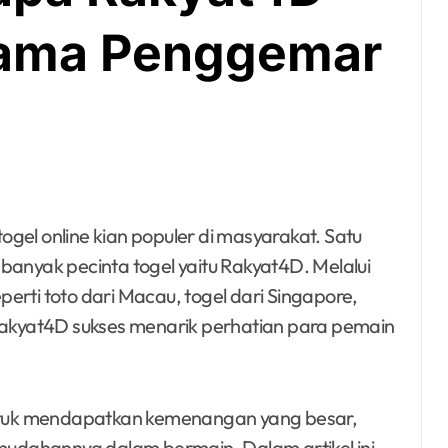
tama Penggemar
banyak pecinta togel yaitu Rakyat4D. Melalui
erti toto dari Macau, togel dari Singapore,
 Rakyat4D sukses menarik perhatian para pemain
tuk mendapatkan kemenangan yang besar,
udahannya dalam bermain. Dalam artikel ini,