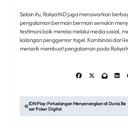
Selain itu, Rakyat4D juga menawarkan berb
pengalaman bermain bermain semakin menye
testimoni baik mereka melalui media sosial,
kalangan penggemar togel. Kombinasi dari 
menarik membuat pengalaman pada Rakyat
P
IDN Play: Petualangan Menyenangkan di Dunia Be
sar Poker Digital
o
s