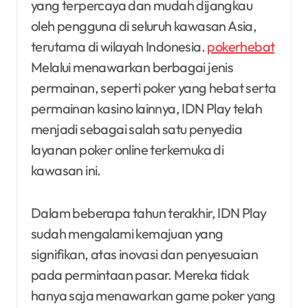
yang terpercaya dan mudah dijangkau
oleh pengguna di seluruh kawasan Asia,
terutama di wilayah Indonesia.
pokerhebat
Melalui menawarkan berbagai jenis
permainan, seperti poker yang hebat serta
permainan kasino lainnya, IDN Play telah
menjadi sebagai salah satu penyedia
layanan poker online terkemuka di
kawasan ini.
Dalam beberapa tahun terakhir, IDN Play
sudah mengalami kemajuan yang
signifikan, atas inovasi dan penyesuaian
pada permintaan pasar. Mereka tidak
hanya saja menawarkan game poker yang