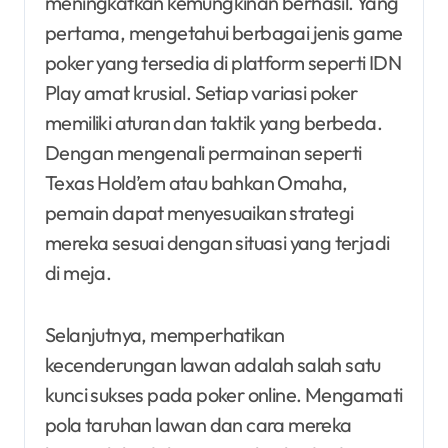
meningkatkan kemungkinan berhasil. Yang
pertama, mengetahui berbagai jenis game
poker yang tersedia di platform seperti IDN
Play amat krusial. Setiap variasi poker
memiliki aturan dan taktik yang berbeda.
Dengan mengenali permainan seperti
Texas Hold’em atau bahkan Omaha,
pemain dapat menyesuaikan strategi
mereka sesuai dengan situasi yang terjadi
di meja.
Selanjutnya, memperhatikan
kecenderungan lawan adalah salah satu
kunci sukses pada poker online. Mengamati
pola taruhan lawan dan cara mereka