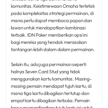
komunitas. Keistimewaan Omaha terletak
pada kompleksitas strategi permainan, di
mana perlu dapat membaca papan dan
lawan untuk mendapatkan kombinasi
terbaik. IDN Poker memberikan opsi ini
bagi mereka yang hendak merasakan
tantangan lebih dalam dalam permainan.
Selain itu, ada juga permainan seperti
halnya Seven Card Stud yang tidak
menggunakan kartu komunitas. Masing-
masing pemain mendapat tujuh kartu, di
mana tiga kartu dibagikan tertutup dan
empat kartu dibagikan terbuka. Pemain
harus memanfaatkan tujuh kartu ini untuk