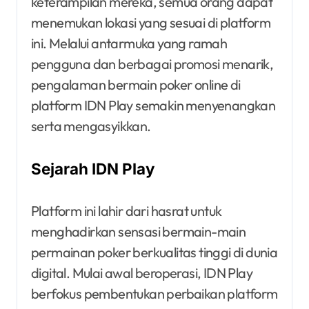
keterampilan mereka, semua orang dapat
menemukan lokasi yang sesuai di platform
ini. Melalui antarmuka yang ramah
pengguna dan berbagai promosi menarik,
pengalaman bermain poker online di
platform IDN Play semakin menyenangkan
serta mengasyikkan.
Sejarah IDN Play
Platform ini lahir dari hasrat untuk
menghadirkan sensasi bermain-main
permainan poker berkualitas tinggi di dunia
digital. Mulai awal beroperasi, IDN Play
berfokus pembentukan perbaikan platform