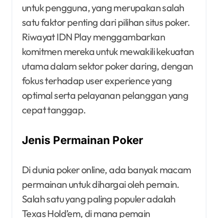
untuk pengguna, yang merupakan salah
satu faktor penting dari pilihan situs poker.
Riwayat IDN Play menggambarkan
komitmen mereka untuk mewakili kekuatan
utama dalam sektor poker daring, dengan
fokus terhadap user experience yang
optimal serta pelayanan pelanggan yang
cepat tanggap.
Jenis Permainan Poker
Di dunia poker online, ada banyak macam
permainan untuk dihargai oleh pemain.
Salah satu yang paling populer adalah
Texas Hold’em, di mana pemain