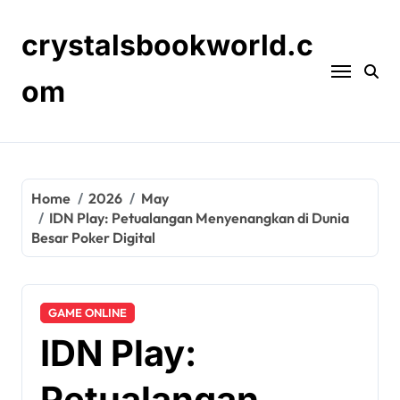
Skip
to
crystalsbookworld.c
content
om
Home
2026
May
IDN Play: Petualangan Menyenangkan di Dunia
Besar Poker Digital
GAME ONLINE
IDN Play:
Petualangan