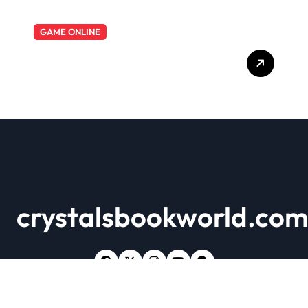
GAME ONLINE
Warga88:
Mengintegrasikan Dua
Dunia Pertaruhan
crystalsbookworld.co