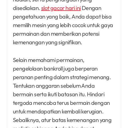
disediakan.
slot gacor hari ini
Dengan
pengetahuan yang baik, Anda dapat bisa
memilih mesin yang lebih cocok untuk gaya
permainan dan memberikan potensi
kemenangan yang signifikan.
Selain memahami permainan,
pengelolaan bankroll juga berperan
peranan penting dalam strategi menang.
Tentukan anggaran sebelum Anda
bermain serta ikuti batasan itu. Hindari
tergoda mencoba terus bermain dengan
untuk mendapatkan kembali kerugian.
Sebaliknya, atur batas kemenangan yang