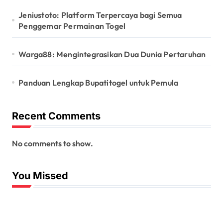
Jeniustoto: Platform Terpercaya bagi Semua
Penggemar Permainan Togel
Warga88: Mengintegrasikan Dua Dunia Pertaruhan
Panduan Lengkap Bupatitogel untuk Pemula
Recent Comments
No comments to show.
You Missed