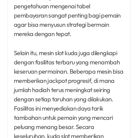
pengetahuan mengenai tabel
pembayaran sangat penting bagi pemain
agar bisa menyusun strategi bermain
mereka dengan tepat.
Selain itu, mesin slot kuda juga dilengkapi
dengan fasilitas terbaru yang menambah
keseruan permainan. Beberapa mesin bisa
memberikan jackpot progresif, di mana
jumlah hadiah terus meningkat seiring
dengan setiap taruhan yang dilakukan.
Fasilitas ini menyediakan daya tarik
tambahan untuk pemain yang mencari
peluang menang besar. Secara
keseluruhan, kuda slot memberikan