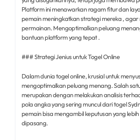
Platform ini menawarkan ragam fitur dan la
pemain meningkatkan strategi mereka , agar 
permainan. Mengoptimalkan peluang menang d
bantuan platform yang tepat .
### Strategi Jenius untuk Togel Online
Dalam dunia togel online, krusial untuk menyu
mengoptimalkan peluang menang. Salah satu 
merupakan dengan melakukan analisis terha
pola angka yang sering muncul dari togel Syd
pemain bisa mengambil keputusan yang lebi
dipasang.