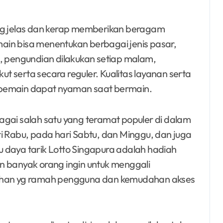
 yg jelas dan kerap memberikan beragam
ain bisa menentukan berbagai jenis pasar,
u, pengundian dilakukan setiap malam,
 serta secara reguler. Kualitas layanan serta
 pemain dapat nyaman saat bermain.
ebagai salah satu yang teramat populer di dalam
i Rabu, pada hari Sabtu, dan Minggu, dan juga
 daya tarik Lotto Singapura adalah hadiah
n banyak orang ingin untuk menggali
ruhan yg ramah pengguna dan kemudahan akses