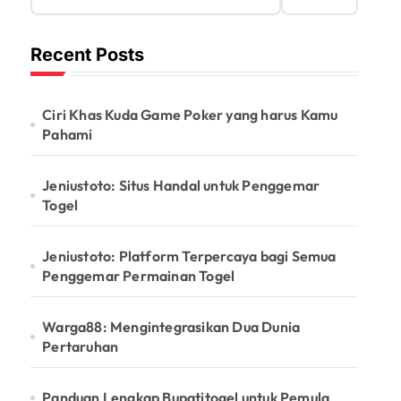
Recent Posts
Ciri Khas Kuda Game Poker yang harus Kamu
Pahami
Jeniustoto: Situs Handal untuk Penggemar
Togel
Jeniustoto: Platform Terpercaya bagi Semua
Penggemar Permainan Togel
Warga88: Mengintegrasikan Dua Dunia
Pertaruhan
Panduan Lengkap Bupatitogel untuk Pemula