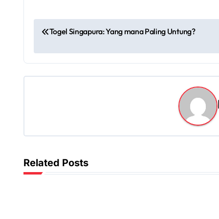
P
Togel Singapura: Yang mana Paling Untung?
o
s
t
n
a
v
Related Posts
i
g
a