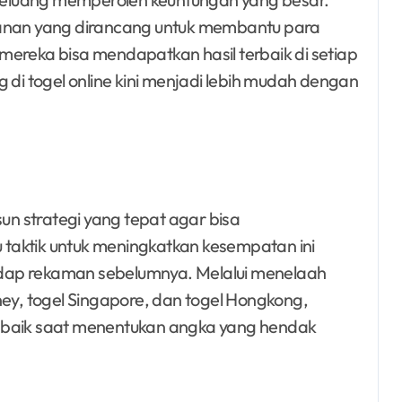
yanan yang dirancang untuk membantu para
mereka bisa mendapatkan hasil terbaik di setiap
i togel online kini menjadi lebih mudah dengan
sun strategi yang tepat agar bisa
taktik untuk meningkatkan kesempatan ini
dap rekaman sebelumnya. Melalui menelaah
ney, togel Singapore, dan togel Hongkong,
h baik saat menentukan angka yang hendak