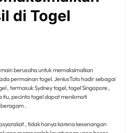
l di Togel
da permainan togel. JeniusToto hadir sebagai
l , termasuk Sydney togel, togel Singapore ,
 itu, pecinta togel dapat menikmati
 beragam .
asyarakat , tidak hanya karena kesenangan
eluang memperoleh keuntungan yang besar.