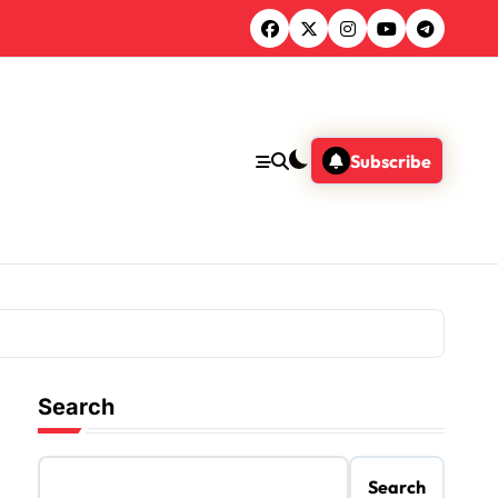
Subscribe
Search
Search