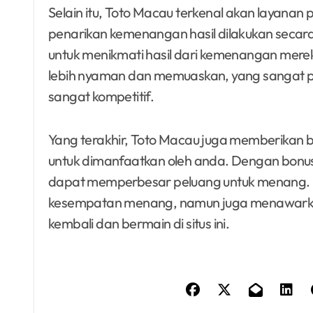
Selain itu, Toto Macau terkenal akan layanan
penarikan kemenangan hasil dilakukan secara
untuk menikmati hasil dari kemenangan mer
lebih nyaman dan memuaskan, yang sangat pen
sangat kompetitif.
Yang terakhir, Toto Macau juga memberikan 
untuk dimanfaatkan oleh anda. Dengan bonus 
dapat memperbesar peluang untuk menang. P
kesempatan menang, namun juga menawarkan
kembali dan bermain di situs ini.