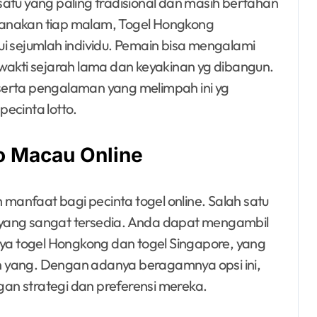
atu yang paling tradisional dan masih bertahan
sanakan tiap malam, Togel Hongkong
i sejumlah individu. Pemain bisa mengalami
wakti sejarah lama dan keyakinan yg dibangun.
erta pengalaman yang melimpah ini yg
ecinta lotto.
o Macau Online
anfaat bagi pecinta togel online. Salah satu
 yang sangat tersedia. Anda dapat mengambil
nya togel Hongkong dan togel Singapore, yang
ang. Dengan adanya beragamnya opsi ini,
an strategi dan preferensi mereka.