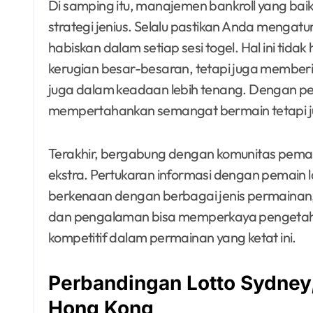
Di samping itu, manajemen bankroll yang ba
strategi jenius. Selalu pastikan Anda mengat
habiskan dalam setiap sesi togel. Hal ini tid
kerugian besar-besaran, tetapi juga member
juga dalam keadaan lebih tenang. Dengan pen
mempertahankan semangat bermain tetapi j
Terakhir, bergabung dengan komunitas pemain
ekstra. Pertukaran informasi dengan pemain
berkenaan dengan berbagai jenis permainan, 
dan pengalaman bisa memperkaya pengeta
kompetitif dalam permainan yang ketat ini.
Perbandingan Lotto Sydney,
Hong Kong