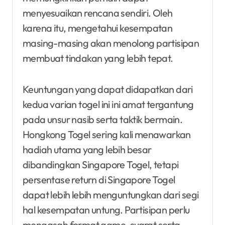
menyesuaikan rencana sendiri. Oleh
karena itu, mengetahui kesempatan
masing-masing akan menolong partisipan
membuat tindakan yang lebih tepat.
Keuntungan yang dapat didapatkan dari
kedua varian togel ini ini amat tergantung
pada unsur nasib serta taktik bermain.
Hongkong Togel sering kali menawarkan
hadiah utama yang lebih besar
dibandingkan Singapore Togel, tetapi
persentase return di Singapore Togel
dapat lebih lebih menguntungkan dari segi
hal kesempatan untung. Partisipan perlu
mengasah format game, syarat serta