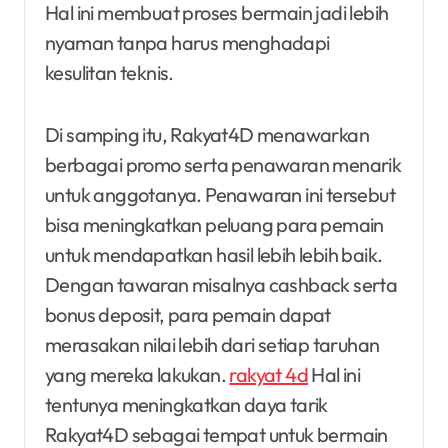
Hal ini membuat proses bermain jadi lebih
nyaman tanpa harus menghadapi
kesulitan teknis.
Di samping itu, Rakyat4D menawarkan
berbagai promo serta penawaran menarik
untuk anggotanya. Penawaran ini tersebut
bisa meningkatkan peluang para pemain
untuk mendapatkan hasil lebih lebih baik.
Dengan tawaran misalnya cashback serta
bonus deposit, para pemain dapat
merasakan nilai lebih dari setiap taruhan
yang mereka lakukan.
rakyat 4d
Hal ini
tentunya meningkatkan daya tarik
Rakyat4D sebagai tempat untuk bermain