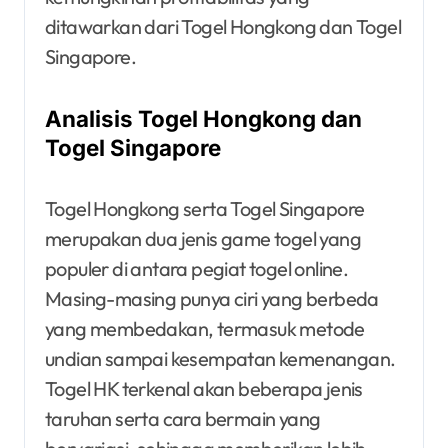
ditawarkan dari Togel Hongkong dan Togel
Singapore.
Analisis Togel Hongkong dan
Togel Singapore
Togel Hongkong serta Togel Singapore
merupakan dua jenis game togel yang
populer di antara pegiat togel online.
Masing-masing punya ciri yang berbeda
yang membedakan, termasuk metode
undian sampai kesempatan kemenangan.
Togel HK terkenal akan beberapa jenis
taruhan serta cara bermain yang