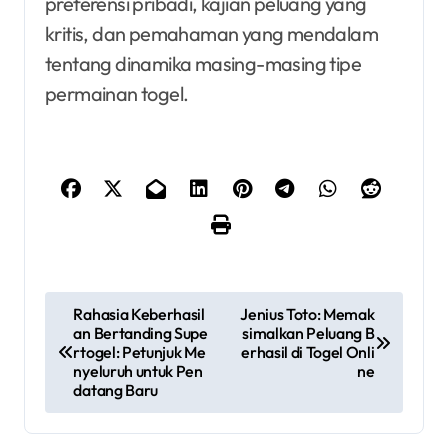
preferensi pribadi, kajian peluang yang
kritis, dan pemahaman yang mendalam
tentang dinamika masing-masing tipe
permainan togel.
P
Rahasia Keberhasil
Jenius Toto: Memak
an Bertanding Supe
simalkan Peluang B
o
rtogel: Petunjuk Me
erhasil di Togel Onli
s
nyeluruh untuk Pen
ne
datang Baru
t
n