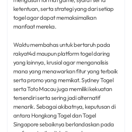
ketentuan, serta strategi yang dari setiap
togel agar dapat memaksimalkan
manfaat mereka.
Waktu membahas untuk bertaruh pada
rakyat4d maupun platform togel daring
yang lainnya, krusial agar menganalisis
mana yang menawarkan fitur yang terbaik
serta promo yang memikat. Sydney Togel
serta Toto Macau juga memiliki kekuatan
tersendiri serta sering jadi alternatif
menarik. Sebagai akibatnya, keputusan di
antara Hongkong Togel dan Togel
Singapore sebaiknya berlandaskan pada