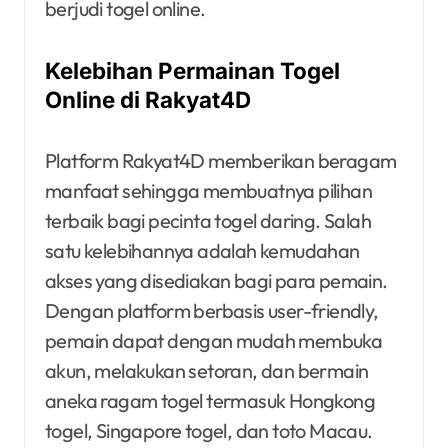
berjudi togel online.
Kelebihan Permainan Togel
Online di Rakyat4D
Platform Rakyat4D memberikan beragam
manfaat sehingga membuatnya pilihan
terbaik bagi pecinta togel daring. Salah
satu kelebihannya adalah kemudahan
akses yang disediakan bagi para pemain.
Dengan platform berbasis user-friendly,
pemain dapat dengan mudah membuka
akun, melakukan setoran, dan bermain
aneka ragam togel termasuk Hongkong
togel, Singapore togel, dan toto Macau.