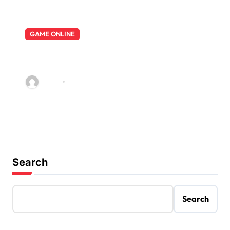
GAME ONLINE
Jeniustoto: Platform Terpercaya
bagi Semua Penggemar
Permainan Togel
RAf4L
Jul 28, 2026
Search
Search