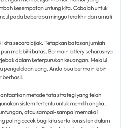
ambah kesempatan untung kita. Cobalah untuk
ncul pada beberapa minggu terakhir dan amati
ll kita secara bijak. Tetapkan batasan jumlah
 pun melebihi batas. Bermain lottery seharusnya
erjebak dalam keterpurukan keuangan. Melalui
da pengelolaan uang, Anda bisa bermain lebih
berhasil.
nfaatkan metode tata strategi yang telah
gunakan sistem tertentu untuk memilih angka,
runtungan, atau sampai-sampai memakai
 paling cocok bagi kita serta konsisten dalam