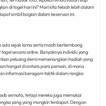
di togel hari ini? Mari kita telaah lebih dalam
pat ambil bagian dalam keseruan ini.
ah ada sejak lama serta masih berkembang
at togel secara online. Banyaknya individu yang
erikan peluang demi memenangkan hadiah yang
angan hangat di antara para pemain, di mana
an informasi beragam taktik dalam rangka
asib semata, tetapi mereka juga memakai
angka yang yang mungkin terdapat. Dengan