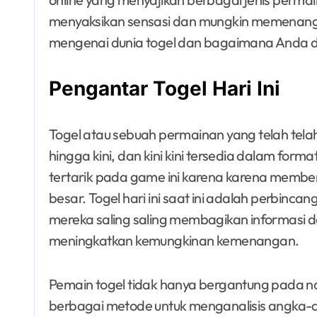
menyaksikan sensasi dan mungkin memenangkan 
mengenai dunia togel dan bagaimana Anda da
Pengantar Togel Hari Ini
Togel atau sebuah permainan yang telah tel
hingga kini, dan kini kini tersedia dalam form
tertarik pada game ini karena karena memb
besar. Togel hari ini saat ini adalah perbinc
mereka saling saling membagikan informasi d
meningkatkan kemungkinan kemenangan.
Pemain togel tidak hanya bergantung pada n
berbagai metode untuk menganalisis angka-