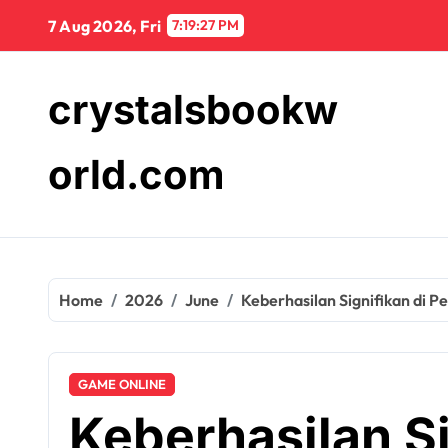
Skip
7 Aug 2026, Fri
7:19:28 PM
to
content
crystalsbookw
orld.com
Home
2026
June
Keberhasilan Signifikan di P
GAME ONLINE
Keberhasilan Si