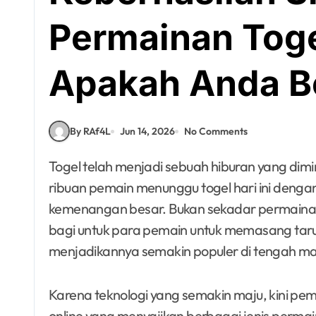
Permainan Togel
Apakah Anda B
By RAf4L
Jun 14, 2026
No Comments
Togel telah menjadi sebuah hiburan yang diminati banyak orang di tanah air. Setiap waktu,
ribuan pemain menunggu togel hari ini denga
kemenangan besar. Bukan sekadar permainan
bagi untuk para pemain untuk memasang taru
menjadikannya semakin populer di tengah ma
Karena teknologi yang semakin maju, kini pemai
online yang menyajikan berbagai jenis perma