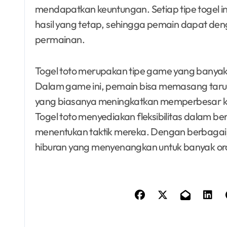
mendapatkan keuntungan. Setiap tipe togel 
hasil yang tetap, sehingga pemain dapat 
permainan.
Togel toto merupakan tipe game yang banyak
Dalam game ini, pemain bisa memasang tar
yang biasanya meningkatkan memperbesar
Togel toto menyediakan fleksibilitas dalam b
menentukan taktik mereka. Dengan berbagai je
hiburan yang menyenangkan untuk banyak or