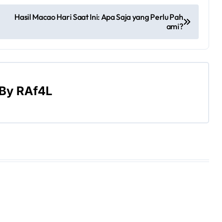
Hasil Macao Hari Saat Ini: Apa Saja yang Perlu Pah
ami?
By
RAf4L