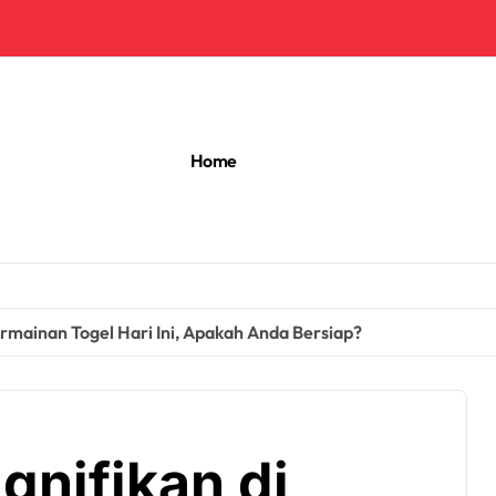
Home
ermainan Togel Hari Ini, Apakah Anda Bersiap?
gnifikan di