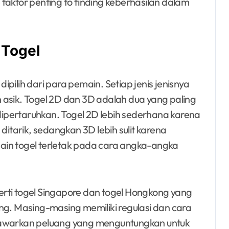
faktor penting to finding keberhasilan dalam
 Togel
pilih dari para pemain. Setiap jenis jenisnya
ik. Togel 2D dan 3D adalah dua yang paling
ipertaruhkan. Togel 2D lebih sederhana karena
tarik, sedangkan 3D lebih sulit karena
ain togel terletak pada cara angka-angka
eperti togel Singapore dan togel Hongkong yang
ng. Masing-masing memiliki regulasi dan cara
enawarkan peluang yang menguntungkan untuk