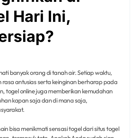
 Hari Ini,
ersiap?
n rasa antusias serta keinginan berharap pada
, togel online juga memberikan kemudahan
han kapan saja dan di mana saja,
syarakat.
n bisa menikmati sensasi togel dari situs togel
inan, termasuk toto. Apakah Anda sudah siap