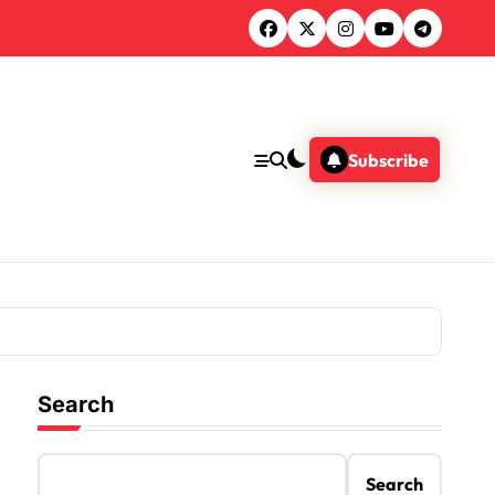
Subscribe
Search
Search