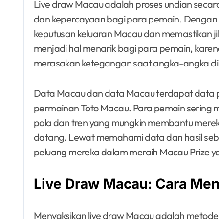
Live draw Macau adalah proses undian secar
dan kepercayaan bagi para pemain. Dengan li
keputusan keluaran Macau dan memastikan jik
menjadi hal menarik bagi para pemain, karen
merasakan ketegangan saat angka-angka d
Data Macau dan data Macau terdapat data pen
permainan Toto Macau. Para pemain sering m
pola dan tren yang mungkin membantu merek
datang. Lewat memahami data dan hasil se
peluang mereka dalam meraih Macau Prize y
Live Draw Macau: Cara Me
Menyaksikan live draw Macau adalah metode ya