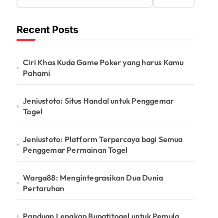
Recent Posts
Ciri Khas Kuda Game Poker yang harus Kamu
Pahami
Jeniustoto: Situs Handal untuk Penggemar
Togel
Jeniustoto: Platform Terpercaya bagi Semua
Penggemar Permainan Togel
Warga88: Mengintegrasikan Dua Dunia
Pertaruhan
Panduan Lengkap Bupatitogel untuk Pemula