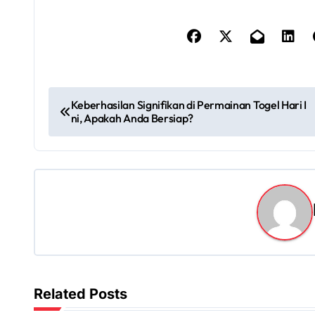
P
Keberhasilan Signifikan di Permainan Togel Hari I
ni, Apakah Anda Bersiap?
o
s
t
n
a
v
Related Posts
i