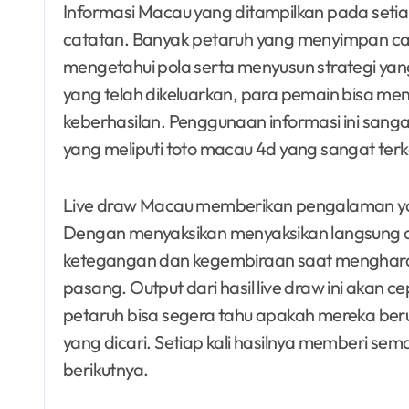
Informasi Macau yang ditampilkan pada setiap
catatan. Banyak petaruh yang menyimpan cata
mengetahui pola serta menyusun strategi yang
yang telah dikeluarkan, para pemain bisa 
keberhasilan. Penggunaan informasi ini sang
yang meliputi toto macau 4d yang sangat terk
Live draw Macau memberikan pengalaman yan
Dengan menyaksikan menyaksikan langsung 
ketegangan dan kegembiraan saat menghar
pasang. Output dari hasil live draw ini akan
petaruh bisa segera tahu apakah mereka ber
yang dicari. Setiap kali hasilnya memberi se
berikutnya.