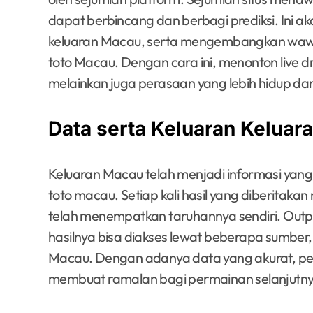
dapat berbincang dan berbagi prediksi. Ini 
keluaran Macau, serta mengembangkan wawas
toto Macau. Dengan cara ini, menonton live d
melainkan juga perasaan yang lebih hidup dan
Data serta Keluaran Keluar
Keluaran Macau telah menjadi informasi ya
toto macau. Setiap kali hasil yang diberit
telah menempatkan taruhannya sendiri. Outpu
hasilnya bisa diakses lewat beberapa sumber, y
Macau. Dengan adanya data yang akurat, pe
membuat ramalan bagi permainan selanjutny