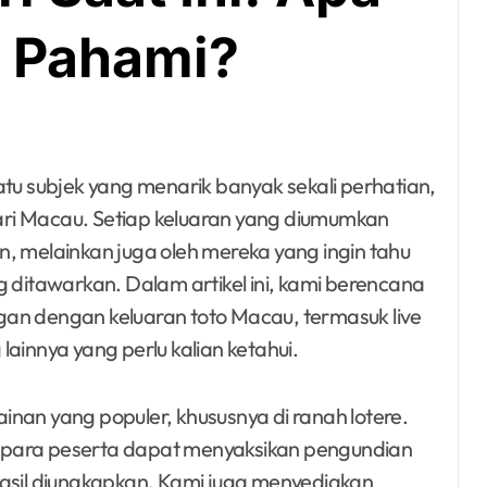
u Pahami?
ri Macau. Setiap keluaran yang diumumkan
, melainkan juga oleh mereka yang ingin tahu
itawarkan. Dalam artikel ini, kami berencana
an dengan keluaran toto Macau, termasuk live
 lainnya yang perlu kalian ketahui.
nan yang populer, khususnya di ranah lotere.
 para peserta dapat menyaksikan pengundian
hasil diungkapkan. Kami juga menyediakan