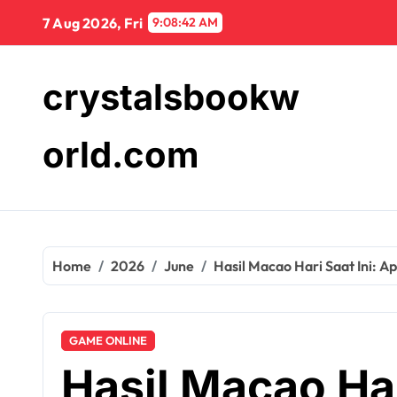
Skip
7 Aug 2026, Fri
9:08:43 AM
to
content
crystalsbookw
orld.com
Home
2026
June
Hasil Macao Hari Saat Ini: A
GAME ONLINE
Hasil Macao Har