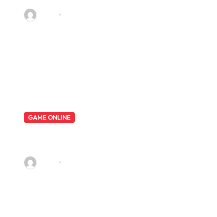
RAf4L
Jul 30, 2026
GAME ONLINE
Jeniustoto: Situs Handal untuk
Penggemar Togel
RAf4L
Jul 29, 2026