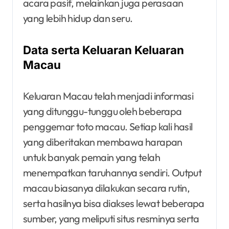
acara pasif, melainkan juga perasaan
yang lebih hidup dan seru.
Data serta Keluaran Keluaran
Macau
Keluaran Macau telah menjadi informasi
yang ditunggu-tunggu oleh beberapa
penggemar toto macau. Setiap kali hasil
yang diberitakan membawa harapan
untuk banyak pemain yang telah
menempatkan taruhannya sendiri. Output
macau biasanya dilakukan secara rutin,
serta hasilnya bisa diakses lewat beberapa
sumber, yang meliputi situs resminya serta