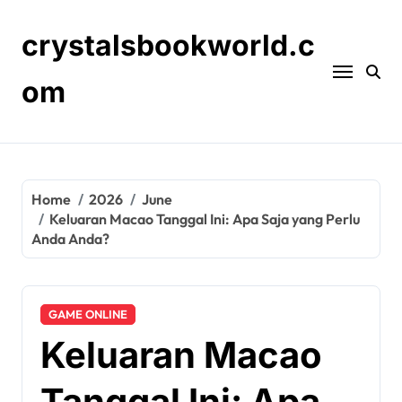
Skip
to
crystalsbookworld.c
content
om
Home
2026
June
Keluaran Macao Tanggal Ini: Apa Saja yang Perlu
Anda Anda?
GAME ONLINE
Keluaran Macao
Tanggal Ini: Apa