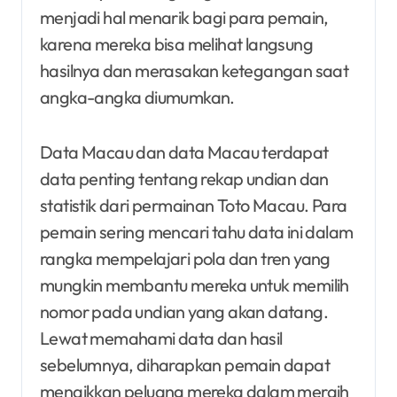
menjadi hal menarik bagi para pemain,
karena mereka bisa melihat langsung
hasilnya dan merasakan ketegangan saat
angka-angka diumumkan.
Data Macau dan data Macau terdapat
data penting tentang rekap undian dan
statistik dari permainan Toto Macau. Para
pemain sering mencari tahu data ini dalam
rangka mempelajari pola dan tren yang
mungkin membantu mereka untuk memilih
nomor pada undian yang akan datang.
Lewat memahami data dan hasil
sebelumnya, diharapkan pemain dapat
menaikkan peluang mereka dalam meraih