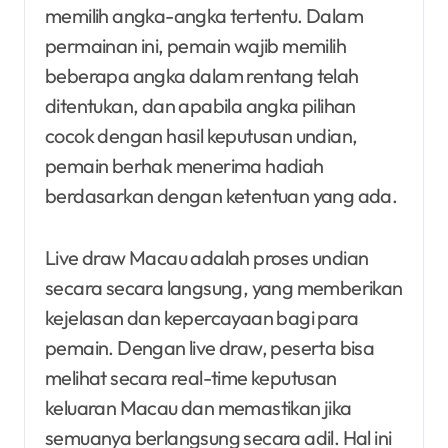
memilih angka-angka tertentu. Dalam
permainan ini, pemain wajib memilih
beberapa angka dalam rentang telah
ditentukan, dan apabila angka pilihan
cocok dengan hasil keputusan undian,
pemain berhak menerima hadiah
berdasarkan dengan ketentuan yang ada.
Live draw Macau adalah proses undian
secara secara langsung, yang memberikan
kejelasan dan kepercayaan bagi para
pemain. Dengan live draw, peserta bisa
melihat secara real-time keputusan
keluaran Macau dan memastikan jika
semuanya berlangsung secara adil. Hal ini