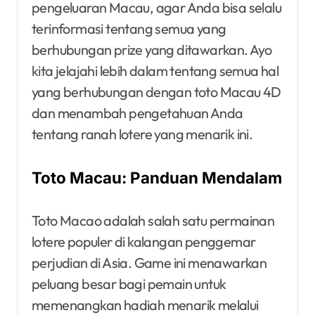
pengeluaran Macau, agar Anda bisa selalu
terinformasi tentang semua yang
berhubungan prize yang ditawarkan. Ayo
kita jelajahi lebih dalam tentang semua hal
yang berhubungan dengan toto Macau 4D
dan menambah pengetahuan Anda
tentang ranah lotere yang menarik ini.
Toto Macau: Panduan Mendalam
Toto Macao adalah salah satu permainan
lotere populer di kalangan penggemar
perjudian di Asia. Game ini menawarkan
peluang besar bagi pemain untuk
memenangkan hadiah menarik melalui