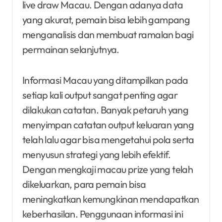
live draw Macau. Dengan adanya data
yang akurat, pemain bisa lebih gampang
menganalisis dan membuat ramalan bagi
permainan selanjutnya.
Informasi Macau yang ditampilkan pada
setiap kali output sangat penting agar
dilakukan catatan. Banyak petaruh yang
menyimpan catatan output keluaran yang
telah lalu agar bisa mengetahui pola serta
menyusun strategi yang lebih efektif.
Dengan mengkaji macau prize yang telah
dikeluarkan, para pemain bisa
meningkatkan kemungkinan mendapatkan
keberhasilan. Penggunaan informasi ini