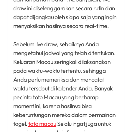
draw ini diselenggarakan secara rutin dan
dapat dijangkau oleh siapa saja yang ingin
menyaksikan hasilnya secara real-time.
Sebelum live draw, sebaiknya Anda
mengetahui jadwal yang telah ditentukan.
Keluaran Macau seringkali dilaksanakan
pada waktu-waktu tertentu, sehingga
Anda perlu memeriksa dan mencatat
waktu tersebut di kalender Anda. Banyak
pecinta toto Macau yang berharap
moment ini, karena hasilnya bisa
keberuntungan mereka dalam permainan
togel.
toto macau
Selalu ingat juga untuk