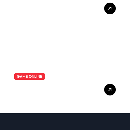
Jeniustoto: Platform
Terpercaya bagi Semua
Penggemar Permainan
Togel
GAME ONLINE
Warga88:
Mengintegrasikan Dua
Dunia Pertaruhan