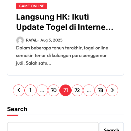
GAME ONLINE
Langsung HK: Ikuti
Update Togel di Internet
dengan Kilat dan Tepat
RAf4L
Aug 3, 2025
Dalam beberapa tahun terakhir, togel online
semakin tenar di kalangan para penggemar
judi. Salah satu...
P
1
…
70
71
72
…
78
o
s
Search
t
s
Search