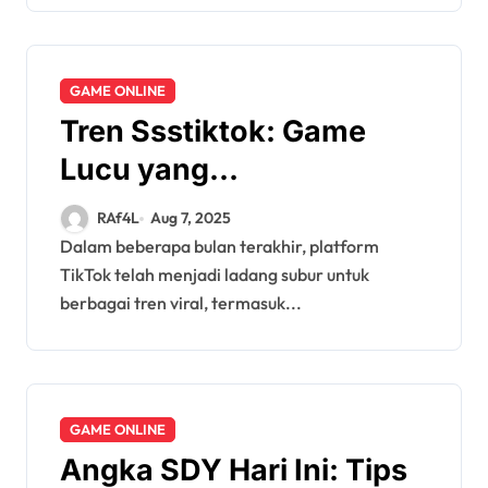
GAME ONLINE
Tren Ssstiktok: Game
Lucu yang
Menghubungkan
RAf4L
Aug 7, 2025
Pengguna di Seluruh
Dalam beberapa bulan terakhir, platform
TikTok telah menjadi ladang subur untuk
Dunia
berbagai tren viral, termasuk...
GAME ONLINE
Angka SDY Hari Ini: Tips